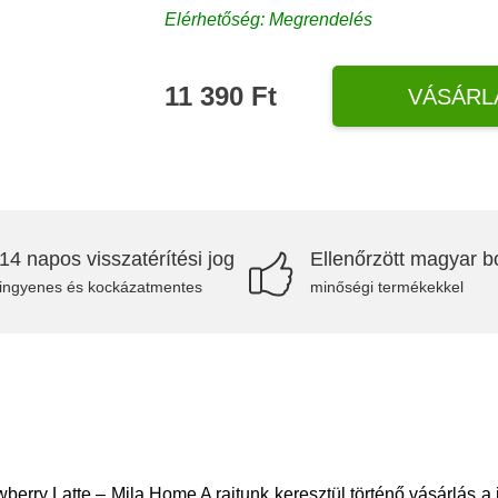
Elérhetőség: Megrendelés
11 390 Ft
VÁSÁRL
14 napos visszatérítési jog
Ellenőrzött magyar bo
ingyenes és kockázatmentes
minőségi termékekkel
y Latte – Mila Home A rajtunk keresztül történő vásárlás a jó á