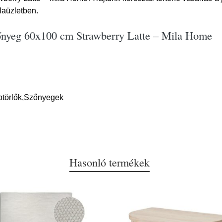
laüzletben.
őnyeg 60x100 cm Strawberry Latte – Mila Home
btörlők,Szőnyegek
Hasonló termékek