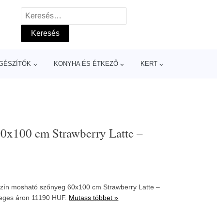
Keresés:
GÉSZÍTŐK
KONYHA ÉS ÉTKEZŐ
KERT
0x100 cm Strawberry Latte –
szín mosható szőnyeg 60x100 cm Strawberry Latte –
eges áron 11190 HUF.
Mutass többet »