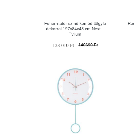
Fehér-natúr színű komód tölgyfa
Ros
dekorral 197x84x48 cm Next –
Tvilum
128 010 Ft
140690 Ft