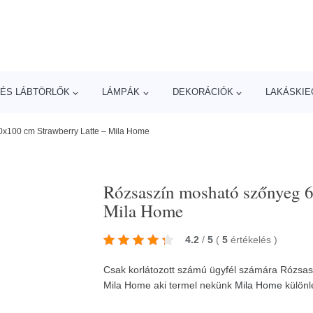
ÉS LÁBTÖRLŐK
LÁMPÁK
DEKORÁCIÓK
LAKÁSKIE
x100 cm Strawberry Latte – Mila Home
Rózsaszín mosható szőnyeg 6
Mila Home
4.2
/
5
(
5
értékelés
)
Csak korlátozott számú ügyfél számára Rózsa
Mila Home aki termel nekünk
Mila Home
különl