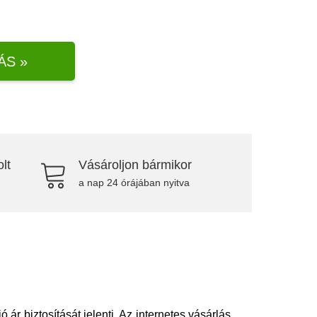
ÁS »
lt
Vásároljon bármikor
a nap 24 órájában nyitva
r biztosítását jelenti. Az internetes vásárlás