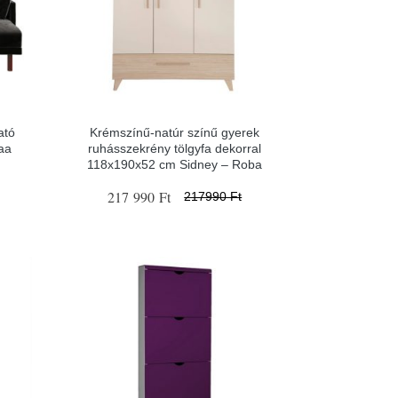
ató
Krémszínű-natúr színű gyerek
aa
ruhásszekrény tölgyfa dekorral
118x190x52 cm Sidney – Roba
217 990 Ft
217990 Ft