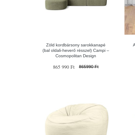
Zöld kordbársony sarokkanapé
A
(bal oldali-heverő résszel) Campi –
Cosmopolitan Design
865 990 Ft
865990 Ft