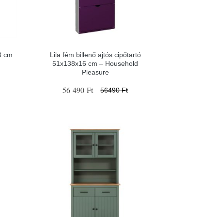
8 cm
Lila fém billenő ajtós cipőtartó
51x138x16 cm – Household
Pleasure
56 490 Ft
56490 Ft