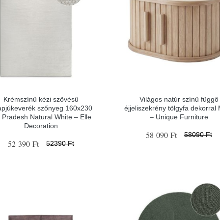
Krémszínű kézi szövésű
Világos natúr színű függő
apjúkeverék szőnyeg 160x230
éjjeliszekrény tölgyfa dekorral
 Pradesh Natural White – Elle
– Unique Furniture
Decoration
58 090 Ft
58090 Ft
52 390 Ft
52390 Ft