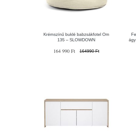
Krémszínű buklé babzsákfotel Om
Fe
135 – SLOWDOWN
ágy
164 990 Ft
164990 Ft