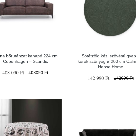
na bőrutánzat kanapé 224 cm
Sötétzöld kézi szövésű gyap
Copenhagen – Scandic
kerek szőnyeg ø 200 cm Calm
Hanse Home
408 090 Ft
408090 Ft
142 990 Ft
142990 Ft