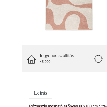
Ingyenes szállítás
45.000
Leírás
Rózsaszín mosható szőnyeg 60x100 cm Strawberr