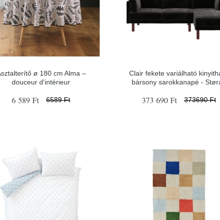
sztalterítő ø 180 cm Alma –
Clair fekete variálható kinyith
douceur d'intérieur
bársony sarokkanapé - Stør
6 589 Ft
373 690 Ft
6589 Ft
373690 Ft