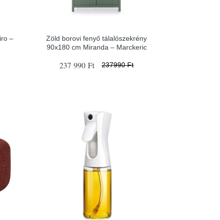
ro –
Zöld borovi fenyő tálalószekrény
90x180 cm Miranda – Marckeric
237 990 Ft
237990 Ft