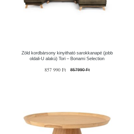
Zöld kordbársony kinyitható sarokkanapé (jobb
oldali-U alakú) Tori – Bonami Selection
857 990 Ft
857990 Ft