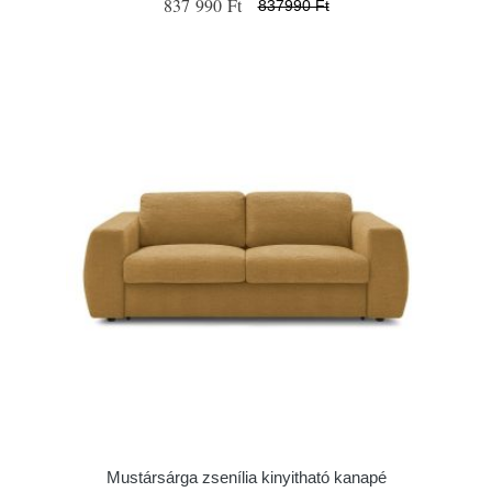
837 990 Ft
837990 Ft
Mustársárga zsenília kinyitható kanapé