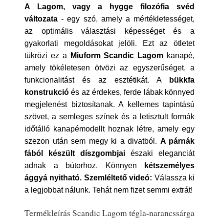
A Lagom, vagy a hygge filozófia svéd
változata
- egy szó, amely a mértékletességet,
az optimális választási képességet és a
gyakorlati megoldásokat jelöli. Ezt az ötletet
tükrözi ez a
Miuform Scandic Lagom
kanapé,
amely tökéletesen ötvözi az egyszerűséget, a
funkcionalitást és az esztétikát. A
bükkfa
konstrukció
és az érdekes, ferde lábak könnyed
megjelenést biztosítanak. A kellemes tapintású
szövet, a semleges színek és a letisztult formák
időtálló kanapémodellt hoznak létre, amely egy
szezon után sem megy ki a divatból.
A párnák
fából készült díszgombjai
északi eleganciát
adnak a bútorhoz. Könnyen
kétszemélyes
ággyá nyitható.
Szemléltető videó:
Válassza ki
a legjobbat nálunk. Tehát nem fizet semmi extrát!
Termékleírás Scandic Lagom tégla-narancssárga