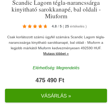
Scandic Lagom tégla-narancssárga
kinyitható sarokkanapé, bal oldali -
Miuform
4.8
/
5
(
25
értékelés
)
Csak korlátozott számú ügyfél számára Scandic Lagom tégla-
narancssárga kinyitható sarokkanapé, bal oldali - Miuform a
legjobb márkától
Miuform
kedvezményesen 492590 HUF.
Mutass többet »
Elérhetőség: Megrendelés
475 490 Ft
VÁSÁRLÁS »