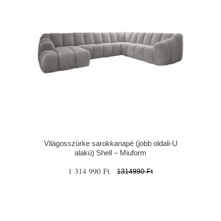
Világosszürke sarokkanapé (jobb oldali-U
alakú) Shell – Miuform
1 314 990 Ft
1314990 Ft