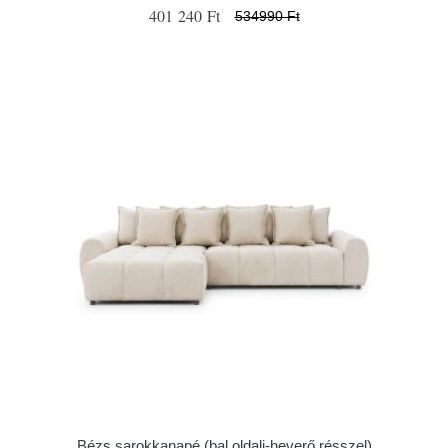
401 240 Ft
534990 Ft
Bézs sarokkanapé (bal oldali-heverő résszel)