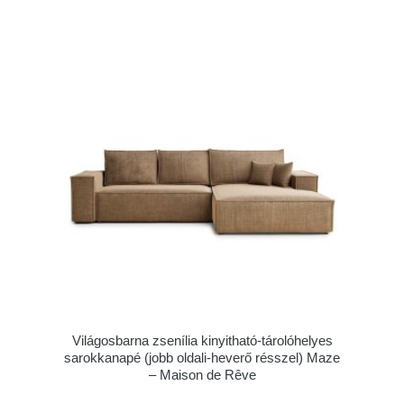
Világosbarna zsenília kinyitható-tárolóhelyes
sarokkanapé (jobb oldali-heverő résszel) Maze
– Maison de Rêve