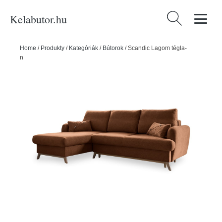
Kelabutor.hu
Keresés:
Home
/
Produkty
/
Kategóriák
/
Bútorok
/
Scandic Lagom tégla-
narancssárga kinyitható sarokkanapé, bal oldali - Miuform