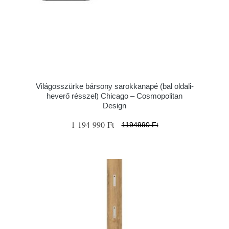
Világosszürke bársony sarokkanapé (bal oldali-
heverő résszel) Chicago – Cosmopolitan
Design
1 194 990 Ft
1194990 Ft