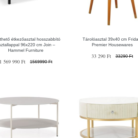
thető étkezőasztal hosszabbító
Tárolóasztal 39x40 cm Frida
sztallappal 96x220 cm Join –
Premier Housewares
Hammel Furniture
33 290 Ft
33290 Ft
1 569 990 Ft
1569990 Ft