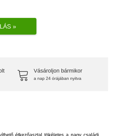
LÁS »
lt
Vásároljon bármikor
a nap 24 órájában nyitva
íthető étkezőasztal tökéletes a nagy családi