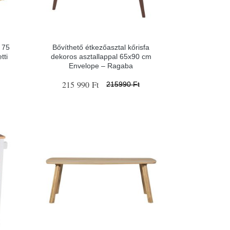
 75
Bővíthető étkezőasztal kőrisfa
tti
dekoros asztallappal 65x90 cm
Envelope – Ragaba
215 990 Ft
215990 Ft