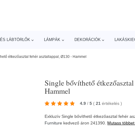
ÉS LÁBTÖRLŐK
LÁMPÁK
DEKORÁCIÓK
LAKÁSKIE
thető étkezőasztal fehér asztallappal, Ø130 - Hammel
Single bővíthető étkezőasztal
Hammel
4.9
/
5
(
21
értékelés
)
Exkluzív Single bővíthető étkezőasztal fehér 
Furniture
kedvező áron 241390.
Mutass többet