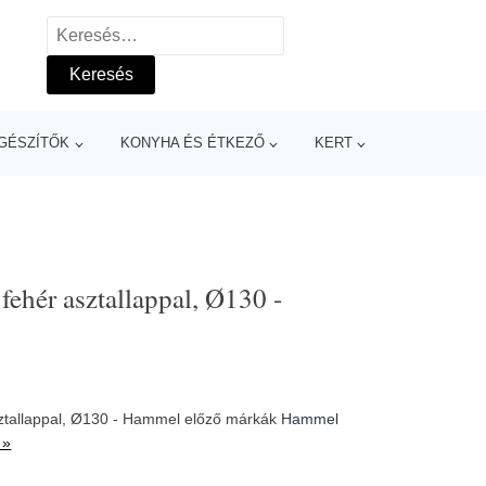
Keresés:
GÉSZÍTŐK
KONYHA ÉS ÉTKEZŐ
KERT
 fehér asztallappal, Ø130 -
asztallappal, Ø130 - Hammel előző márkák
Hammel
 »