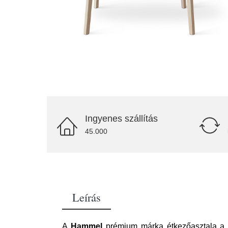
Ingyenes szállítás
45.000
Leírás
A
Hammel
prémium márka étkezőasztala a ki