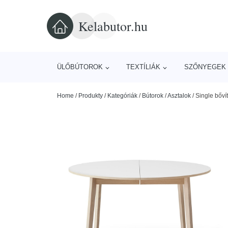
Kelabutor.hu
ÜLŐBÚTOROK
TEXTÍLIÁK
SZŐNYEGEK 
Home
/
Produkty
/
Kategóriák
/
Bútorok
/
Asztalok
/
Single bőví