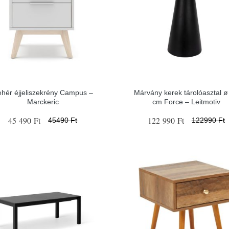
hér éjjeliszekrény Campus –
Márvány kerek tárolóasztal ø
Marckeric
cm Force – Leitmotiv
45 490 Ft
122 990 Ft
45490 Ft
122990 Ft