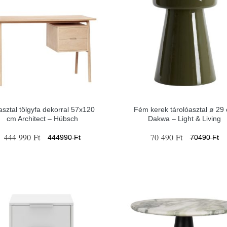
asztal tölgyfa dekorral 57x120
Fém kerek tárolóasztal ø 29
cm Architect – Hübsch
Dakwa – Light & Living
444 990 Ft
70 490 Ft
444990 Ft
70490 Ft