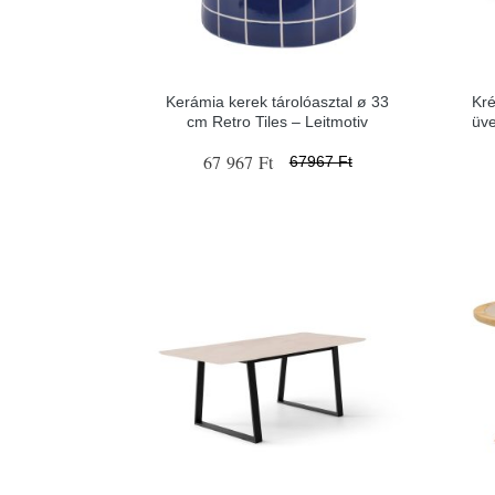
Kerámia kerek tárolóasztal ø 33
Kré
cm Retro Tiles – Leitmotiv
üve
67 967 Ft
67967 Ft