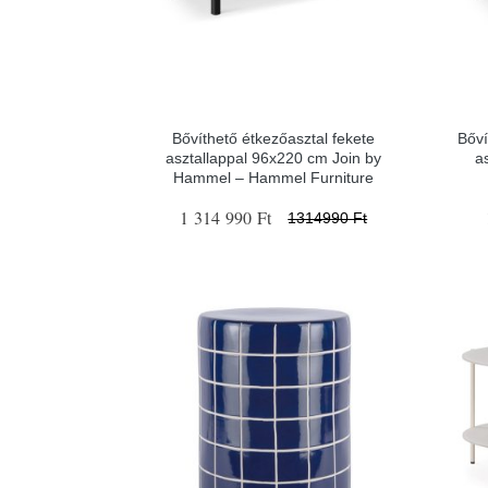
Bővíthető étkezőasztal fekete
Bőví
asztallappal 96x220 cm Join by
a
Hammel – Hammel Furniture
1 314 990 Ft
1314990 Ft