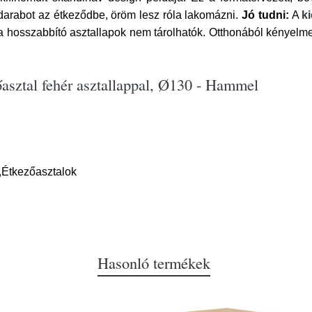
darabot az étkeződbe, öröm lesz róla lakomázni.
Jó tudni:
A
k
 hosszabbító asztallapok nem tárolhatók. Otthonából kényelmes
őasztal fehér asztallappal, Ø130 - Hammel
,Étkezőasztalok
Hasonló termékek