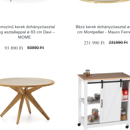
mszínű kerek dohányzóasztal
Bézs kerek dohányzóasztal ø
g asztallappal ø 83 cm Davi –
cm Montpellier - Mauro Ferre
MOME
231 990 Ft
231990 Ft
93 890 Ft
93890 Ft