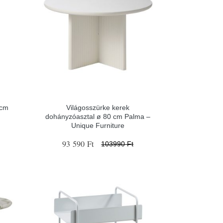
 cm
Világosszürke kerek
dohányzóasztal ø 80 cm Palma –
Unique Furniture
93 590 Ft
103990 Ft