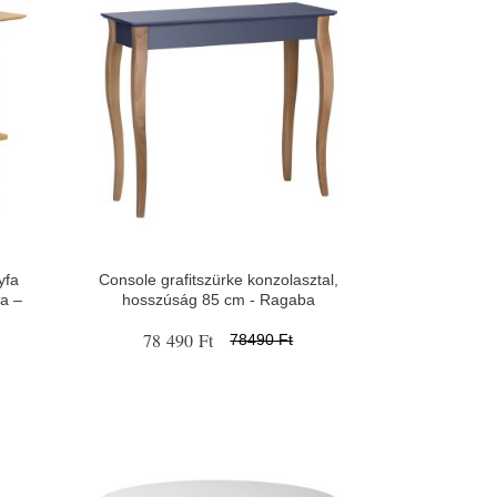
yfa
Console grafitszürke konzolasztal,
a –
hosszúság 85 cm - Ragaba
78 490 Ft
78490 Ft