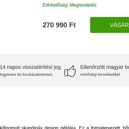
Elérhetőség: Megrendelés
270 990 Ft
VÁSÁR
14 napos visszatérítési jog
Ellenőrzött magyar bo
ingyenes és kockázatmentes
minőségi termékekkel
finomult skandináv design példája. Ez a formatervezett, bőv