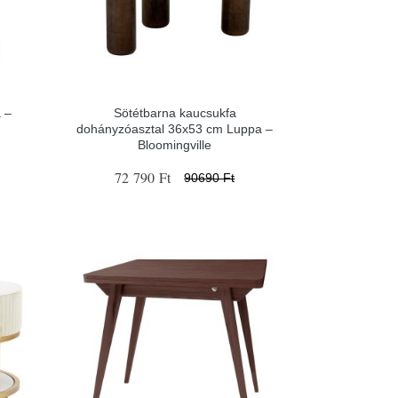
 –
Sötétbarna kaucsukfa
dohányzóasztal 36x53 cm Luppa –
Bloomingville
72 790 Ft
90690 Ft