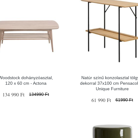
Woodstock dohányzóasztal,
Natúr színű konzolasztal tölg
120 x 60 cm - Actona
dekorral 37x100 cm Pensacol
Unique Furniture
134 990 Ft
134990 Ft
61 990 Ft
61990 Ft