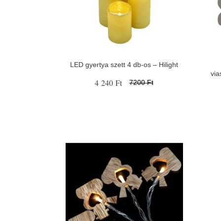
LED gyertya szett 4 db-os – Hilight
via
4 240 Ft
7200 Ft