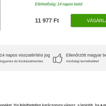
Elérhetőség: 14 napon belül
11 977 Ft
VÁSÁRL
14 napos visszatérítési jog
Ellenőrzött magyar bo
ingyenes és kockázatmentes
minőségi termékekkel
epeket. Ha felejthetetlen karácsonyra vágysz, a legjobb, ha
a r