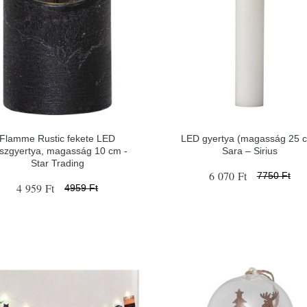
Flamme Rustic fekete LED
LED gyertya (magasság 25 
aszgyertya, magasság 10 cm -
Sara – Sirius
Star Trading
6 070 Ft
7750 Ft
4 959 Ft
4959 Ft