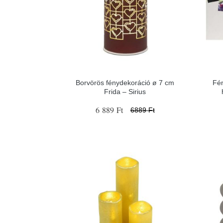
Borvörös fénydekoráció ø 7 cm
Fén
Frida – Sirius
6 889 Ft
6889 Ft