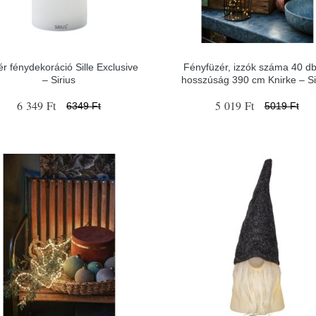
r fénydekoráció Sille Exclusive
Fényfüzér, izzók száma 40 d
– Sirius
hosszúság 390 cm Knirke – Si
6 349 Ft
5 019 Ft
6349 Ft
5019 Ft