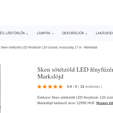
ÉS LÁBTÖRLŐK
LÁMPÁK
DEKORÁCIÓK
LAKÁSKIE
/
Sken sötétzöld LED fényfüzér 120 izzóval, hosszúság 17 m - Markslöjd
Sken sötétzöld LED fényfüzér
Markslöjd
4.9
/
5
(
15
értékelés
)
Exkluzív Sken sötétzöld LED fényfüzér 120 izzó
Markslöjd
kedvező áron 12990 HUF.
Mutass tö