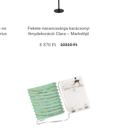
b-os
Fekete-narancssárga karácsonyi
rius
fénydekoráció Clara – Markslöjd
8 870 Ft
10310 Ft