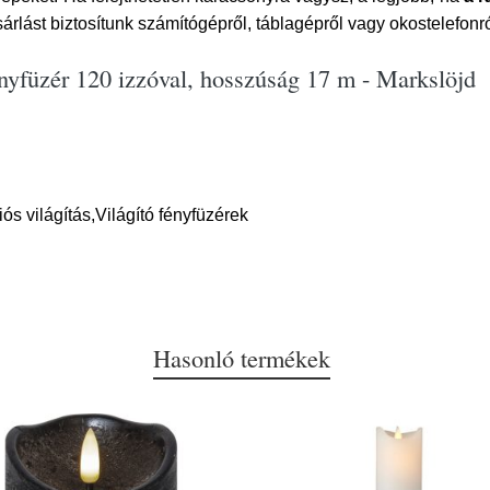
árlást biztosítunk számítógépről, táblagépről vagy okostelefon
nyfüzér 120 izzóval, hosszúság 17 m - Markslöjd
 világítás,Világító fényfüzérek
Hasonló termékek