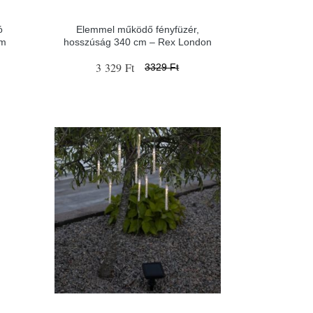
ó
Elemmel működő fényfüzér,
cm
hosszúság 340 cm – Rex London
3 329 Ft
3329 Ft