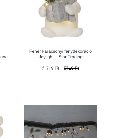
Fehér karácsonyi fénydekoráció
auna
Joylight – Star Trading
5 719 Ft
5719 Ft