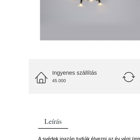
Ingyenes szállítás
45.000
Leírás
A svédek igazán tudják élvezni az év végi ünn