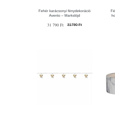
Fehér karácsonyi fénydekoráció
Fé
Avento – Markslöjd
ho
31 790 Ft
31790 Ft