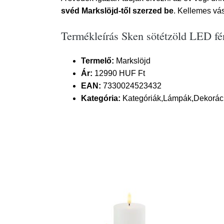
svéd Markslöjd-től szerzed be
. Kellemes vás
Termékleírás Sken sötétzöld LED fé
Termelő:
Markslöjd
Ár:
12990 HUF Ft
EAN:
7330024523432
Kategória:
Kategóriák,Lámpák,Dekorációs