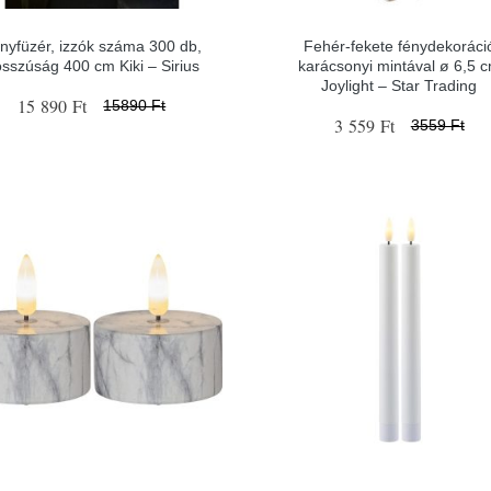
nyfüzér, izzók száma 300 db,
Fehér-fekete fénydekoráci
sszúság 400 cm Kiki – Sirius
karácsonyi mintával ø 6,5 
Joylight – Star Trading
15 890 Ft
15890 Ft
3 559 Ft
3559 Ft