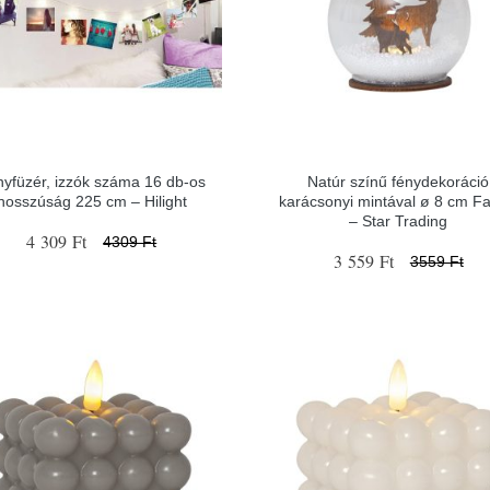
yfüzér, izzók száma 16 db-os
Natúr színű fénydekoráció
hosszúság 225 cm – Hilight
karácsonyi mintával ø 8 cm F
– Star Trading
4 309 Ft
4309 Ft
3 559 Ft
3559 Ft