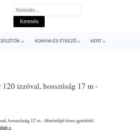
Keresés:
GÉSZÍTŐK
KONYHA ÉS ÉTKEZŐ
KERT
 120 izzóval, hosszúság 17 m -
val, hosszúság 17 m - Markslöjd híres gyártótól
bbet »