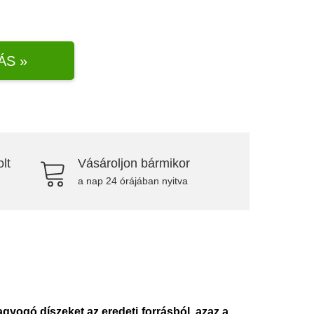
ÁS »
lt
Vásároljon bármikor
a nap 24 órájában nyitva
agyogó díszeket az eredeti forrásból, azaz a