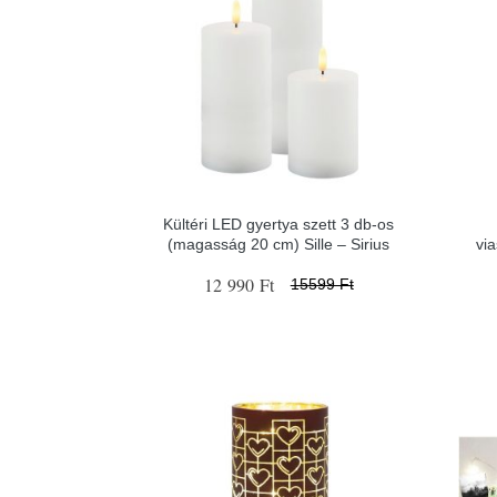
Kültéri LED gyertya szett 3 db-os
(magasság 20 cm) Sille – Sirius
vi
12 990 Ft
15599 Ft