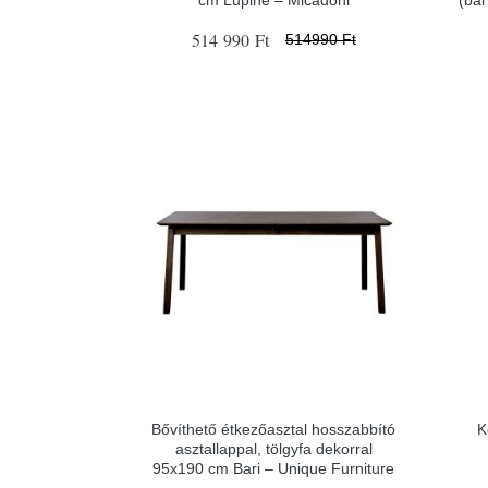
514 990 Ft
514990 Ft
Bővíthető étkezőasztal hosszabbító
K
asztallappal, tölgyfa dekorral
95x190 cm Bari – Unique Furniture