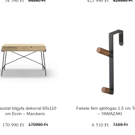
54 590 Ft
425 990 Ft
54590 Ft
425990 Ft
asztal tölgyfa dekorral 60x110
Fekete fém ajtófogas 1,5 cm 
cm Ecrin – Marckeric
– YAMAZAKI
170 990 Ft
6 510 Ft
170990 Ft
7169 Ft