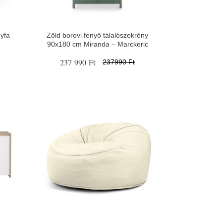
gyfa
Zöld borovi fenyő tálalószekrény
90x180 cm Miranda – Marckeric
237 990 Ft
237990 Ft