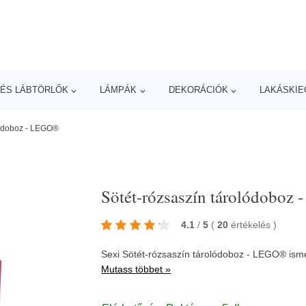
ÉS LÁBTÖRLŐK
LÁMPÁK
DEKORÁCIÓK
LAKÁSKIE
lódoboz - LEGO®
Sötét-rózsaszín tárolódoboz
4.1
/
5
(
20
értékelés
)
Sexi Sötét-rózsaszín tárolódoboz - LEGO® isme
Mutass többet »