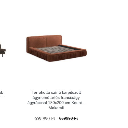
bb
Terrakotta színű kárpitozott
o –
ágyneműtartós franciaágy
ágyráccsal 180x200 cm Keoni –
Makamii
659 990 Ft
659990 Ft