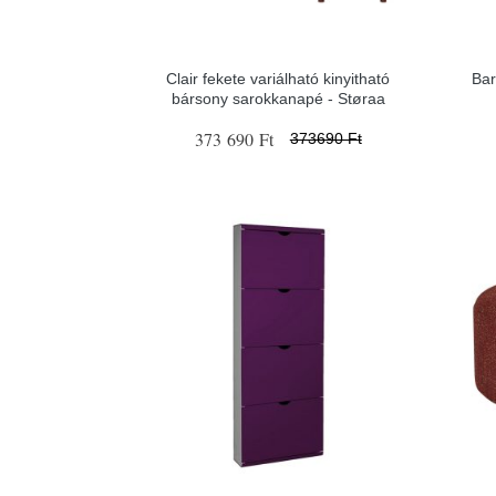
Clair fekete variálható kinyitható
Bar
bársony sarokkanapé - Støraa
373 690 Ft
373690 Ft