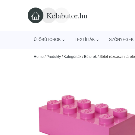
Kelabutor.hu
ÜLŐBÚTOROK
TEXTÍLIÁK
SZŐNYEGEK 
Home
/
Produkty
/
Kategóriák
/
Bútorok
/
Sötét-rózsaszín táro