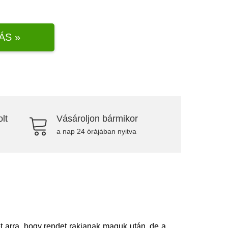
ÁS »
lt
Vásároljon bármikor
a nap 24 órájában nyitva
 arra, hogy rendet rakjanak maguk után, de a