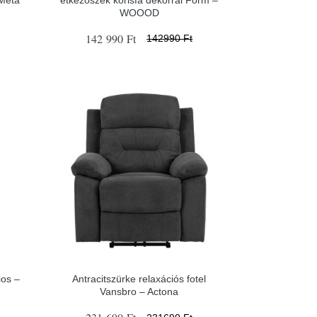
WOOOD
142 990 Ft
142990 Ft
ios –
Antracitszürke relaxációs fotel
Vansbro – Actona