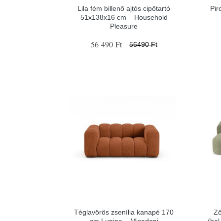
Lila fém billenő ajtós cipőtartó
Pir
51x138x16 cm – Household
Pleasure
56 490 Ft
56490 Ft
Téglavörös zsenília kanapé 170
Zö
cm Lupine – Micadoni
(bal