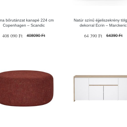
na bőrutánzat kanapé 224 cm
Natúr színű éjjeliszekrény töl
Copenhagen – Scandic
dekorral Ecrin – Marckeric
408 090 Ft
64 390 Ft
408090 Ft
64390 Ft