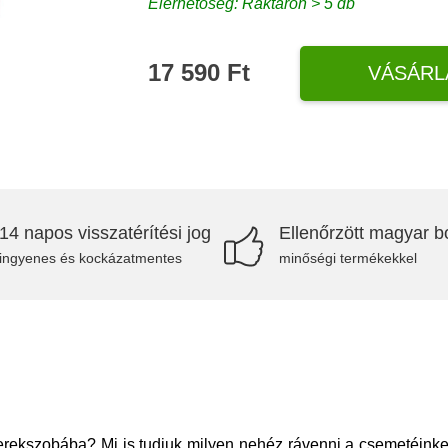
Elérhetőség: Raktáron > 5 db
17 590 Ft
VÁSÁRL
14 napos visszatérítési jog
Ellenőrzött magyar bo
ingyenes és kockázatmentes
minőségi termékekkel
erekszobába? Mi is tudjuk milyen nehéz rávenni a csemetéinket