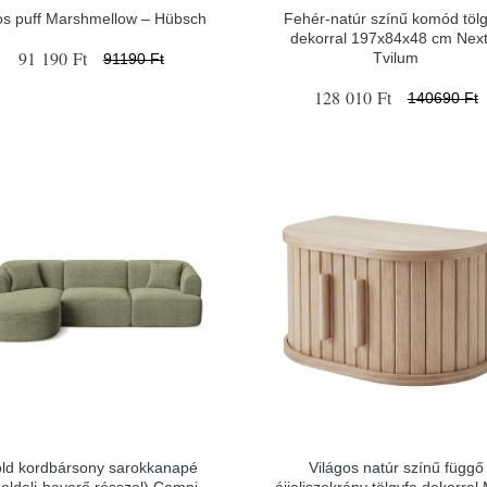
os puff Marshmellow – Hübsch
Fehér-natúr színű komód tölg
dekorral 197x84x48 cm Next
91 190 Ft
Tvilum
91190 Ft
128 010 Ft
140690 Ft
ld kordbársony sarokkanapé
Világos natúr színű függő
 oldali-heverő résszel) Campi –
éjjeliszekrény tölgyfa dekorral