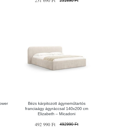
231 690 Ft
231690 Ft
Tower
Bézs kárpitozott ágyneműtartós
franciaágy ágyráccsal 140x200 cm
Elizabeth – Micadoni
492 990 Ft
492990 Ft