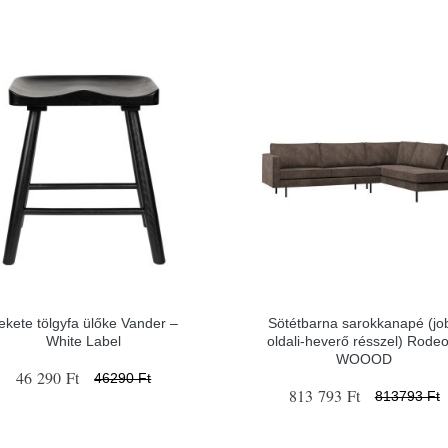
ekete tölgyfa ülőke Vander –
Sötétbarna sarokkanapé (jo
White Label
oldali-heverő résszel) Rode
WOOOD
46 290 Ft
46290 Ft
813 793 Ft
813793 Ft