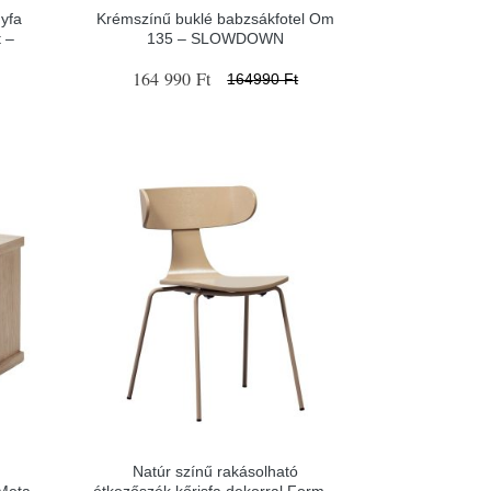
yfa
Krémszínű buklé babzsákfotel Om
 –
135 – SLOWDOWN
164 990 Ft
164990 Ft
Natúr színű rakásolható
 Meta
étkezőszék kőrisfa dekorral Form –