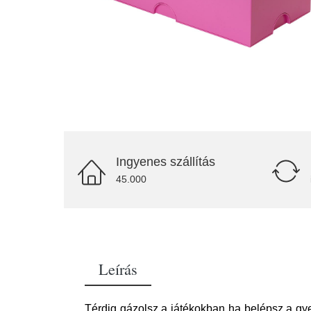
Ingyenes szállítás
45.000
Leírás
Térdig gázolsz a játékokban ha belépsz a gy