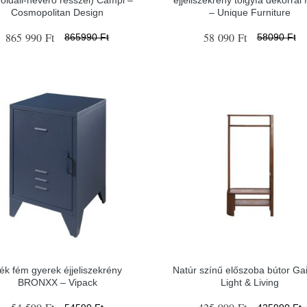
Cosmopolitan Design
– Unique Furniture
865 990 Ft
58 090 Ft
865990 Ft
58090 Ft
ék fém gyerek éjjeliszekrény
Natúr színű előszoba bútor Ga
BRONXX – Vipack
Light & Living