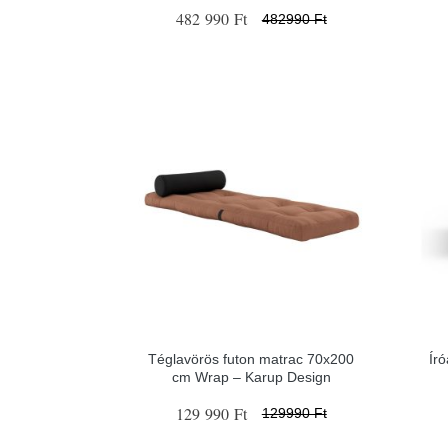
482 990 Ft
482990 Ft
Téglavörös futon matrac 70x200
Író
cm Wrap – Karup Design
129 990 Ft
129990 Ft