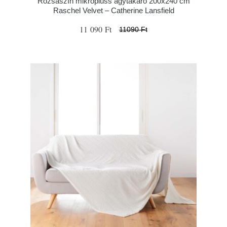
Rózsaszín mikroplüss ágytakaró 200x240 cm
Raschel Velvet – Catherine Lansfield
11 090 Ft
11090 Ft