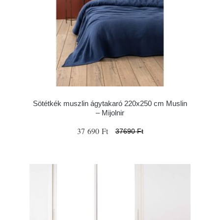
Sötétkék muszlin ágytakaró 220x250 cm Muslin
– Mijolnir
37 690 Ft
37690 Ft