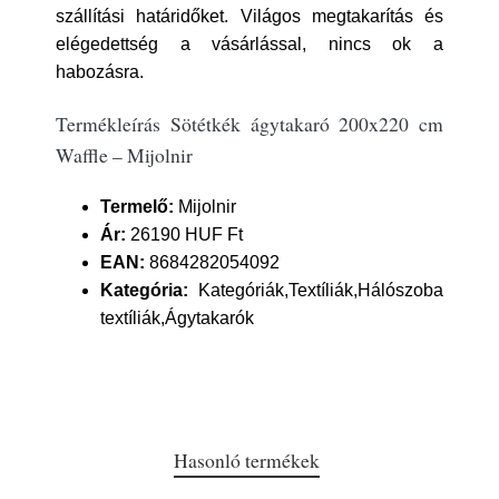
szállítási határidőket. Világos megtakarítás és
elégedettség a vásárlással, nincs ok a
habozásra.
Termékleírás Sötétkék ágytakaró 200x220 cm
Waffle – Mijolnir
Termelő:
Mijolnir
Ár:
26190 HUF Ft
EAN:
8684282054092
Kategória:
Kategóriák,Textíliák,Hálószoba
textíliák,Ágytakarók
Hasonló termékek