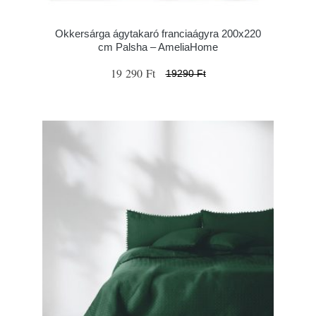
Okkersárga ágytakaró franciaágyra 200x220
cm Palsha – AmeliaHome
19 290 Ft
19290 Ft