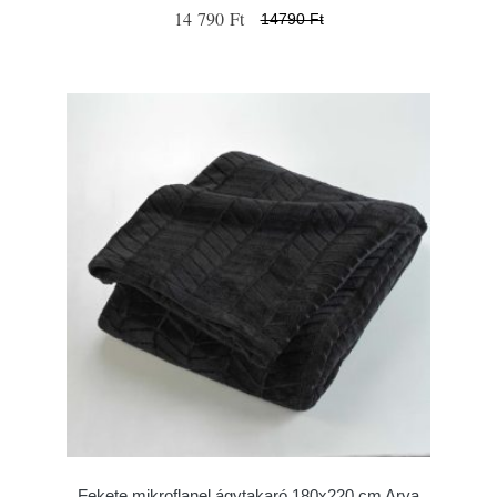
14 790 Ft
14790 Ft
Fekete mikroflanel ágytakaró 180x220 cm Arya