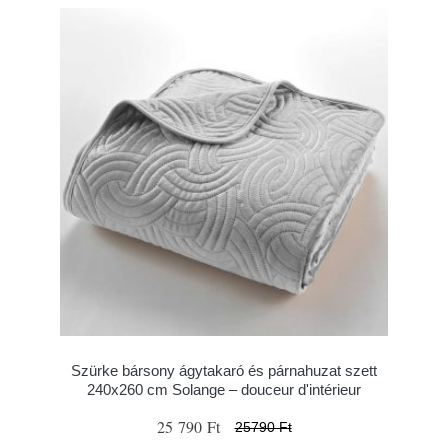
Szürke bársony ágytakaró és párnahuzat szett
240x260 cm Solange – douceur d'intérieur
25 790 Ft
25790 Ft