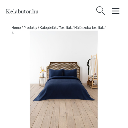
Kelabutor.hu
Keresés:
Home
/
Produkty
/
Kategóriák
/
Textíliák
/
Hálószoba textíliák
/
Ágytakarók
/
Sötétkék ágytakaró 200x220 cm Waffle – Mijolnir