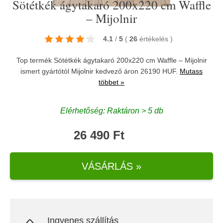
Sötétkék ágytakaró 200x220 cm Waffle
– Mijolnir
4.1
/
5
(
26
értékelés
)
Top termék Sötétkék ágytakaró 200x220 cm Waffle – Mijolnir
ismert gyártótól
Mijolnir
kedvező áron 26190 HUF.
Mutass
többet »
Elérhetőség: Raktáron > 5 db
26 490 Ft
VÁSÁRLÁS »
Ingyenes szállítás