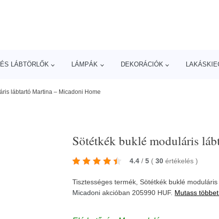
ÉS LÁBTÖRLŐK
LÁMPÁK
DEKORÁCIÓK
LAKÁSKIE
áris lábtartó Martina – Micadoni Home
Sötétkék buklé moduláris lá
4.4
/
5
(
30
értékelés
)
Tisztességes termék, Sötétkék buklé modulári
Micadoni
akcióban 205990 HUF.
Mutass többet