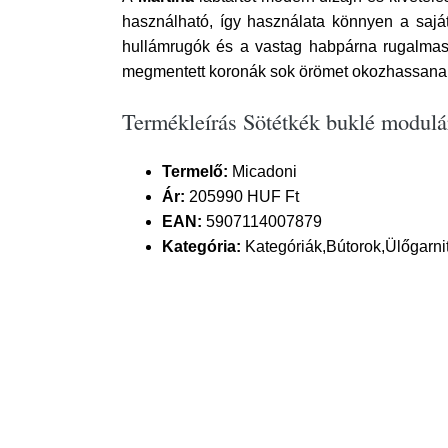
használható, így használata könnyen a sajá
hullámrugók és a vastag habpárna rugalmasságo
megmentett koronák sok örömet okozhassana
Termékleírás Sötétkék buklé modulá
Termelő:
Micadoni
Ár:
205990 HUF Ft
EAN:
5907114007879
Kategória:
Kategóriák,Bútorok,Ülőgarn