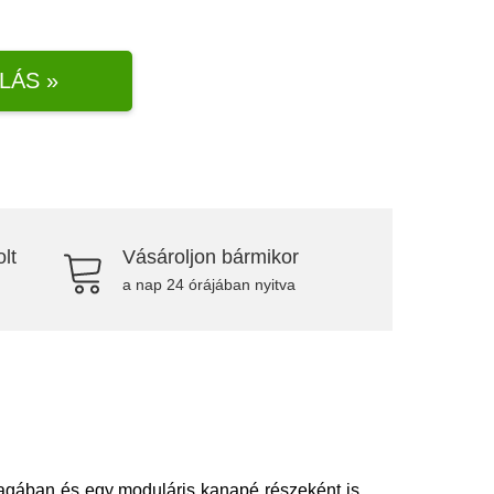
LÁS »
lt
Vásároljon bármikor
a nap 24 órájában nyitva
nmagában és egy moduláris kanapé részeként is