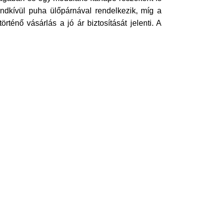
ndkívül puha ülőpárnával rendelkezik, míg a
rténő vásárlás a jó ár biztosítását jelenti. A