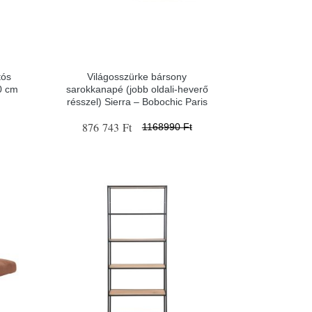
tós
Világosszürke bársony
0 cm
sarokkanapé (jobb oldali-heverő
résszel) Sierra – Bobochic Paris
876 743 Ft
1168990 Ft