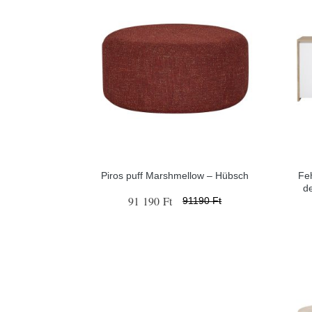
Piros puff Marshmellow – Hübsch
Fe
d
91 190 Ft
91190 Ft