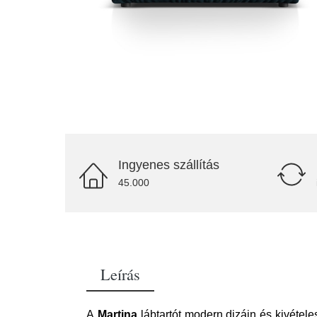
Ingyenes szállítás
45.000
Leírás
A
Martina
lábtartót modern dizájn és kivétel