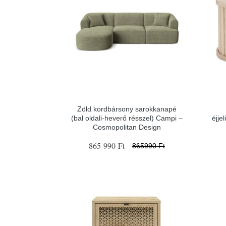
Zöld kordbársony sarokkanapé
(bal oldali-heverő résszel) Campi –
éjje
Cosmopolitan Design
865 990 Ft
865990 Ft