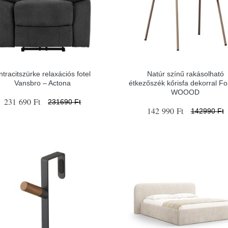
ntracitszürke relaxációs fotel
Natúr színű rakásolható
Vansbro – Actona
étkezőszék kőrisfa dekorral F
WOOOD
231 690 Ft
231690 Ft
142 990 Ft
142990 Ft