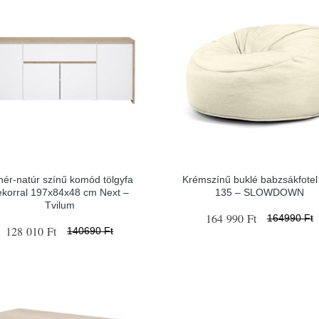
hér-natúr színű komód tölgyfa
Krémszínű buklé babzsákfote
ekorral 197x84x48 cm Next –
135 – SLOWDOWN
Tvilum
164 990 Ft
164990 Ft
128 010 Ft
140690 Ft