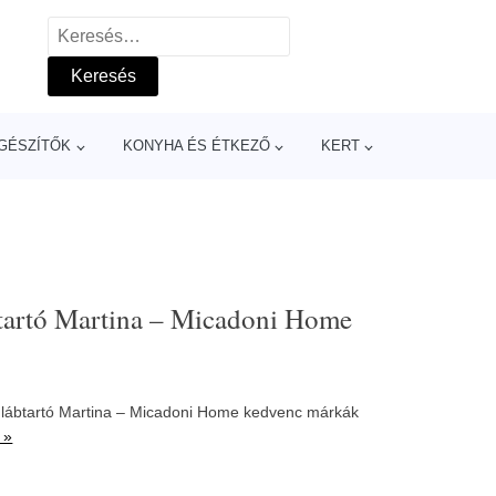
Keresés:
GÉSZÍTŐK
KONYHA ÉS ÉTKEZŐ
KERT
btartó Martina – Micadoni Home
s lábtartó Martina – Micadoni Home kedvenc márkák
 »