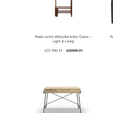
Natúr színű előszoba bútor Gaios –
A
Light & Living
425 990 Ft
425990 Ft