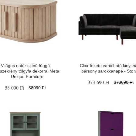
Világos natúr színű függő
Clair fekete variálható kinyith
liszekrény tölgyfa dekorral Meta
bársony sarokkanapé - Stør
– Unique Furniture
373 690 Ft
373690 Ft
58 090 Ft
58090 Ft