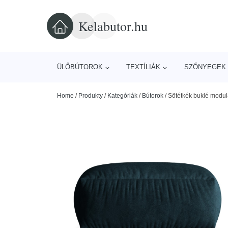
Kelabutor.hu
ÜLŐBÚTOROK
TEXTÍLIÁK
SZŐNYEGEK 
Home
/
Produkty
/
Kategóriák
/
Bútorok
/
Sötétkék buklé modul