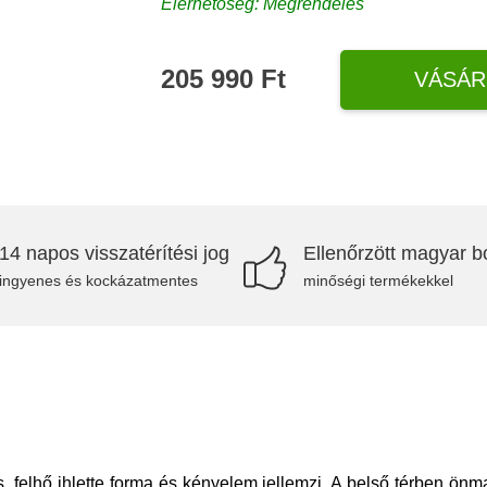
Elérhetőség: Megrendelés
205 990 Ft
VÁSÁR
14 napos visszatérítési jog
Ellenőrzött magyar bo
ingyenes és kockázatmentes
minőségi termékekkel
es, felhő ihlette forma és kényelem jellemzi. A belső térben ö