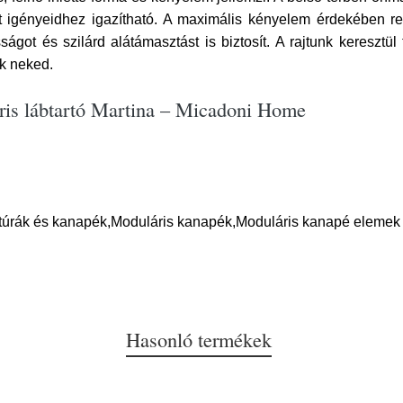
t igényeidhez igazítható. A maximális kényelem érdekében re
t és szilárd alátámasztást is biztosít. A rajtunk keresztül tö
k neked.
ris lábtartó Martina – Micadoni Home
itúrák és kanapék,Moduláris kanapék,Moduláris kanapé elemek
Hasonló termékek