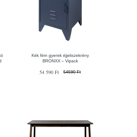
tó
Kék fém gyerek éjjeliszekrény
d
BRONXX – Vipack
54 590 Ft
54590 Ft