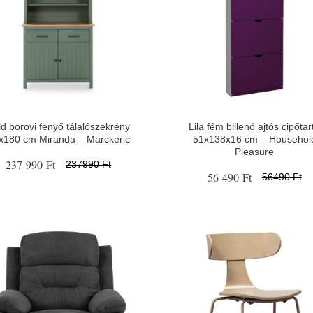
ld borovi fenyő tálalószekrény
Lila fém billenő ajtós cipőtar
x180 cm Miranda – Marckeric
51x138x16 cm – Househol
Pleasure
237 990 Ft
237990 Ft
56 490 Ft
56490 Ft