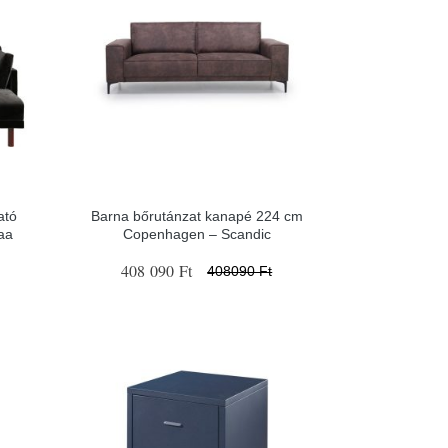
ató
Barna bőrutánzat kanapé 224 cm
aa
Copenhagen – Scandic
408 090 Ft
408090 Ft