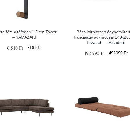
te fém ajtófogas 1,5 cm Tower
Bézs kárpitozott ágyneműtar
– YAMAZAKI
franciaágy ágyráccsal 140x20
Elizabeth – Micadoni
6 510 Ft
7169 Ft
492 990 Ft
492990 Ft