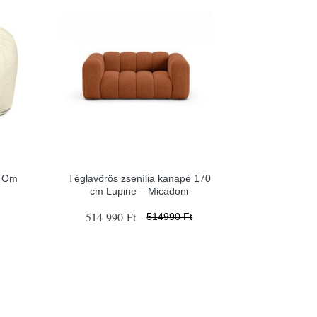
l Om
Téglavörös zsenília kanapé 170
cm Lupine – Micadoni
514 990 Ft
514990 Ft