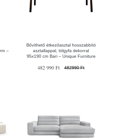
Bővíthető étkezőasztal hosszabbító
orm –
asztallappal, tölgyfa dekorral
95x190 cm Bari – Unique Furniture
482 990 Ft
482990 Ft