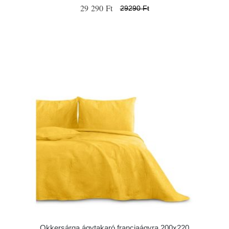
29 290 Ft
29290 Ft
Okkersárga ágytakaró franciaágyra 200x220