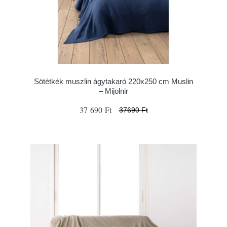
Sötétkék muszlin ágytakaró 220x250 cm Muslin
– Mijolnir
37 690 Ft
37690 Ft