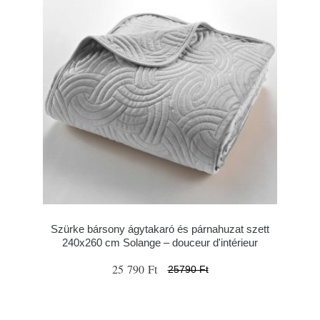
Szürke bársony ágytakaró és párnahuzat szett
240x260 cm Solange – douceur d'intérieur
25 790 Ft
25790 Ft