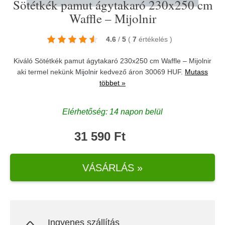
Sötétkék pamut ágytakaró 230x250 cm
Waffle – Mijolnir
4.6
/
5
(
7
értékelés
)
Kiváló Sötétkék pamut ágytakaró 230x250 cm Waffle – Mijolnir
aki termel nekünk
Mijolnir
kedvező áron 30069 HUF.
Mutass
többet »
Elérhetőség: 14 napon belül
31 590 Ft
VÁSÁRLÁS »
Ingyenes szállítás