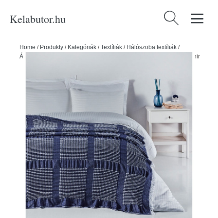
Kelabutor.hu
Keresés:
Home
/
Produkty
/
Kategóriák
/
Textíliák
/
Hálószoba textíliák
/
Ágytakarók
/
Sötétkék pamut ágytakaró 230x250 cm Waffle – Mijolnir