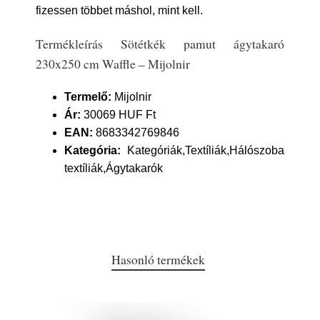
fizessen többet máshol, mint kell.
Termékleírás Sötétkék pamut ágytakaró
230x250 cm Waffle – Mijolnir
Termelő:
Mijolnir
Ár:
30069 HUF Ft
EAN:
8683342769846
Kategória:
Kategóriák,Textíliák,Hálószoba
textíliák,Ágytakarók
Hasonló termékek