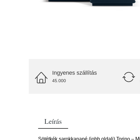
Ingyenes szállítás
45.000
Leírás
Sötétkék sarokkanapé (jobb oldali) Torino – 