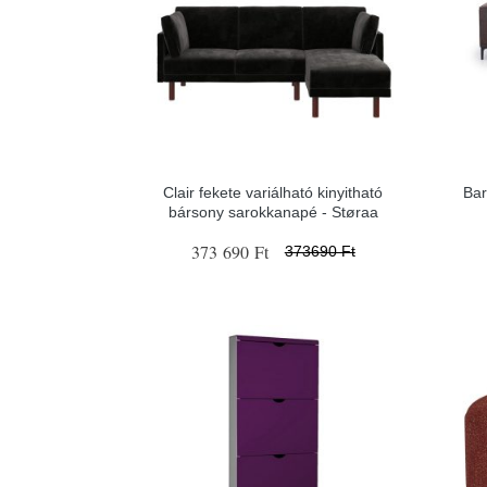
Clair fekete variálható kinyitható
Bar
bársony sarokkanapé - Støraa
373 690 Ft
373690 Ft