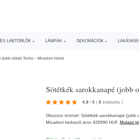
ÉS LÁBTÖRLŐK
LÁMPÁK
DEKORÁCIÓK
LAKÁSKIE
 (jobb oldali) Torino – Micadoni Home
Sötétkék sarokkanapé (jobb 
4.9
/
5
(
8
értékelés
)
Okozzon örömet: Sötétkék sarokkanapé (jobb ol
Micadoni
kedvező áron 928990 HUF.
Mutass tö