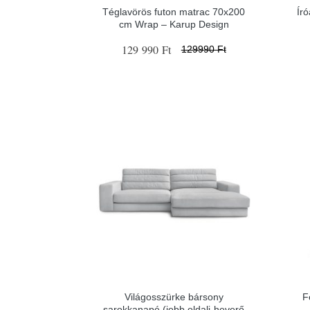
Téglavörös futon matrac 70x200
Író
cm Wrap – Karup Design
129 990 Ft
129990 Ft
Világosszürke bársony
F
sarokkanapé (jobb oldali-heverő