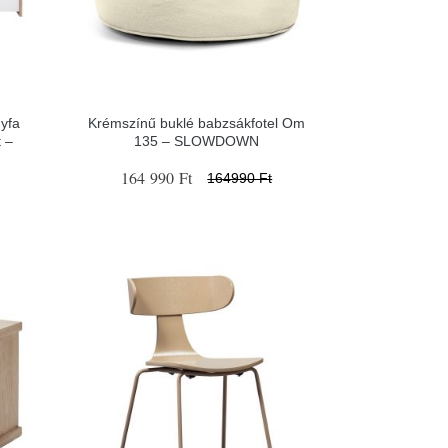
yfa
Krémszínű buklé babzsákfotel Om
 –
135 – SLOWDOWN
164 990 Ft
164990 Ft