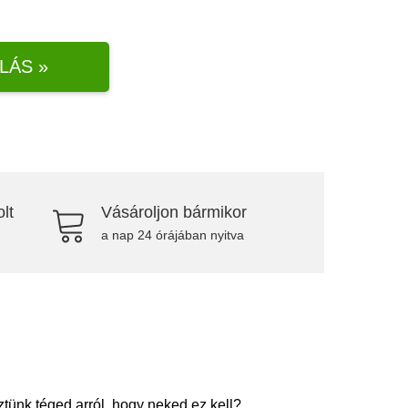
LÁS »
lt
Vásároljon bármikor
a nap 24 órájában nyitva
ünk téged arról, hogy neked ez kell?