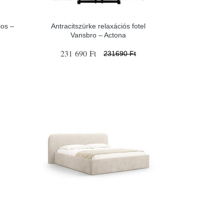
ios –
Antracitszürke relaxációs fotel
Vansbro – Actona
231 690 Ft
231690 Ft