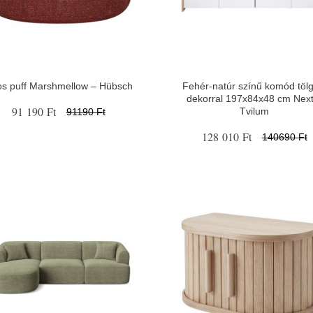
os puff Marshmellow – Hübsch
Fehér-natúr színű komód tölg
dekorral 197x84x48 cm Next
91 190 Ft
Tvilum
91190 Ft
128 010 Ft
140690 Ft