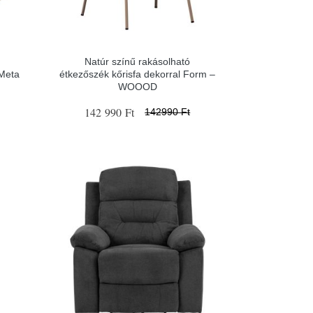
Natúr színű rakásolható
 Meta
étkezőszék kőrisfa dekorral Form –
WOOOD
142 990 Ft
142990 Ft