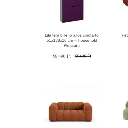
Lila fém billenő ajtós cipőtartó
Pir
51x138x16 cm – Household
Pleasure
56 490 Ft
56490 Ft