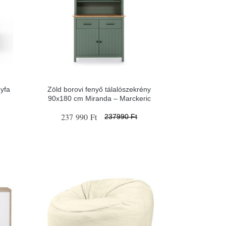
gyfa
Zöld borovi fenyő tálalószekrény
90x180 cm Miranda – Marckeric
237 990 Ft
237990 Ft