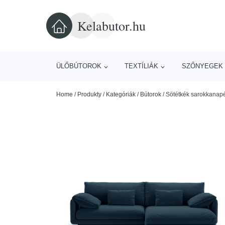
Kelabutor.hu
ÜLŐBÚTOROK
TEXTÍLIÁK
SZŐNYEGEK 
Home
/
Produkty
/
Kategóriák
/
Bútorok
/
Sötétkék sarokkanapé