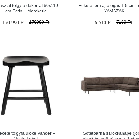
asztal tölgyfa dekorral 60x110
Fekete fém ajtófogas 1,5 cm 
cm Ecrin – Marckeric
– YAMAZAKI
170 990 Ft
6 510 Ft
170990 Ft
7169 Ft
ekete tölgyfa ülőke Vander –
Sötétbarna sarokkanapé (jo
White Label
oldali-heverő résszel) Rode