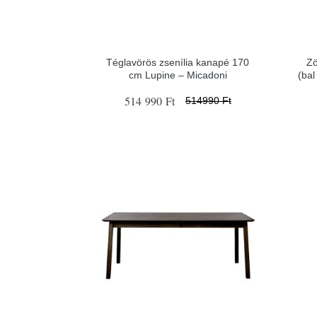
Téglavörös zsenília kanapé 170
Zö
cm Lupine – Micadoni
(bal
514 990 Ft
514990 Ft