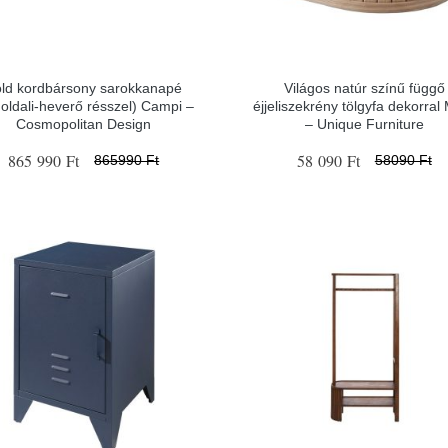
ld kordbársony sarokkanapé
Világos natúr színű függő
 oldali-heverő résszel) Campi –
éjjeliszekrény tölgyfa dekorral
Cosmopolitan Design
– Unique Furniture
865 990 Ft
58 090 Ft
865990 Ft
58090 Ft