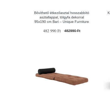
Bővíthető étkezőasztal hosszabbító
K
asztallappal, tölgyfa dekorral
95x190 cm Bari – Unique Furniture
482 990 Ft
482990 Ft