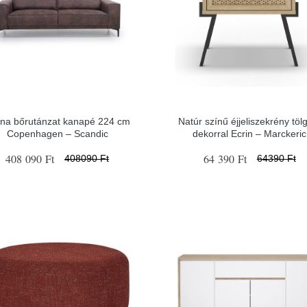
na bőrutánzat kanapé 224 cm
Natúr színű éjjeliszekrény töl
Copenhagen – Scandic
dekorral Ecrin – Marckeric
408 090 Ft
64 390 Ft
408090 Ft
64390 Ft