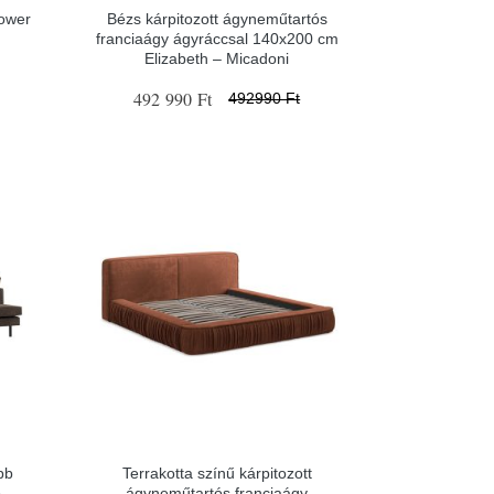
Tower
Bézs kárpitozott ágyneműtartós
franciaágy ágyráccsal 140x200 cm
Elizabeth – Micadoni
492 990 Ft
492990 Ft
bb
Terrakotta színű kárpitozott
o –
ágyneműtartós franciaágy