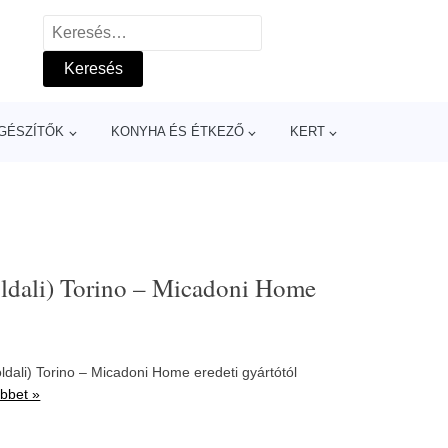
Keresés:
GÉSZÍTŐK
KONYHA ÉS ÉTKEZŐ
KERT
oldali) Torino – Micadoni Home
dali) Torino – Micadoni Home eredeti gyártótól
bbet »