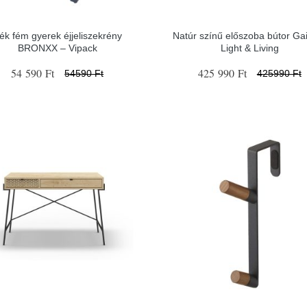
ék fém gyerek éjjeliszekrény
Natúr színű előszoba bútor Ga
BRONXX – Vipack
Light & Living
54 590 Ft
425 990 Ft
54590 Ft
425990 Ft