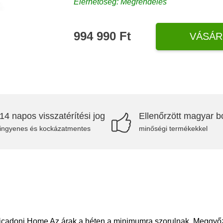
Elérhetőség: Megrendelés
994 990 Ft
VÁSÁR
14 napos visszatérítési jog
Ellenőrzött magyar bo
ingyenes és kockázatmentes
minőségi termékekkel
Micadoni Home Az árak a héten a minimumra szorulnak. Meggyőzt