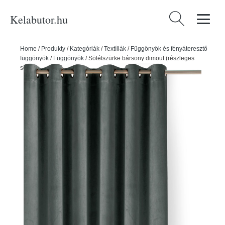
Kelabutor.hu
Keresés:
Home
/
Produkty
/
Kategóriák
/
Textíliák
/
Függönyök és fényáteresztő
függönyök
/
Függönyök
/
Sötétszürke bársony dimout (részleges
sötétítő) függöny 265x270 cm Velto – Filumi