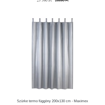
25 590 Ft
25590 Ft
Szürke termo függöny 200x130 cm - Maximex