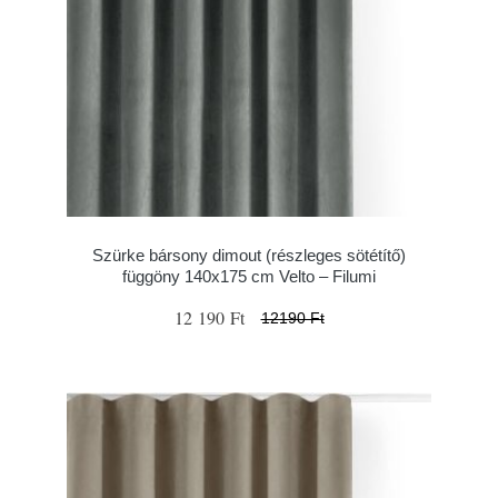
Szürke bársony dimout (részleges sötétítő)
függöny 140x175 cm Velto – Filumi
12 190 Ft
12190 Ft