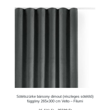
Sötétszürke bársony dimout (részleges sötétítő)
függöny 265x300 cm Velto – Filumi