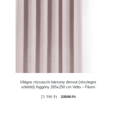
Világos rózsaszín bársony dimout (részleges
sötétítő) függöny 265x250 cm Velto – Filumi
23 590 Ft
23590 Ft