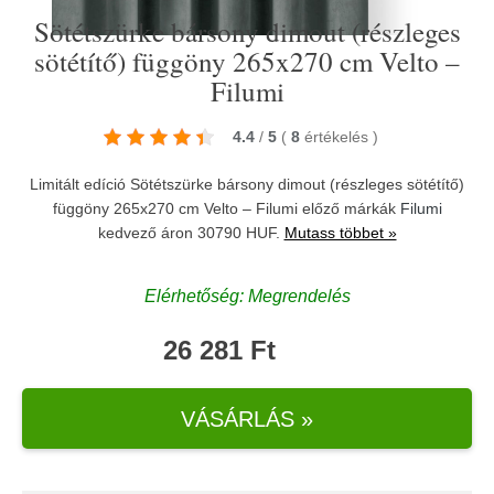
Sötétszürke bársony dimout (részleges
sötétítő) függöny 265x270 cm Velto –
Filumi
4.4
/
5
(
8
értékelés
)
Limitált edíció Sötétszürke bársony dimout (részleges sötétítő)
függöny 265x270 cm Velto – Filumi előző márkák
Filumi
kedvező áron 30790 HUF.
Mutass többet »
Elérhetőség: Megrendelés
26 281 Ft
VÁSÁRLÁS »