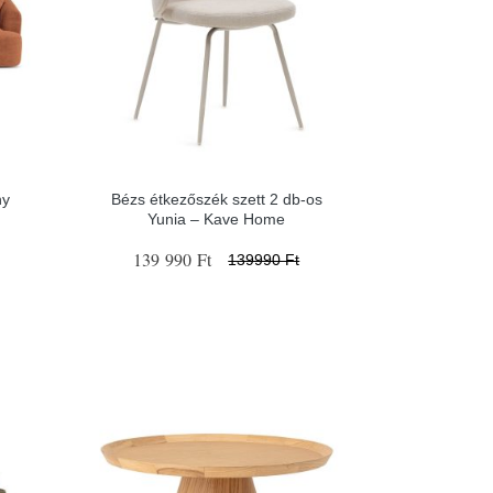
ny
Bézs étkezőszék szett 2 db-os
Yunia – Kave Home
139 990 Ft
139990 Ft