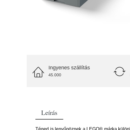
Ingyenes szállítás
45.000
Leírás
Téged is lenyűgöznek a LEGO® márka különl