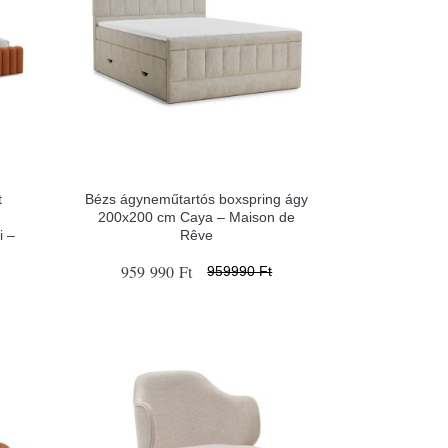
t
Bézs ágyneműtartós boxspring ágy
200x200 cm Caya – Maison de
i –
Rêve
959 990 Ft
959990 Ft