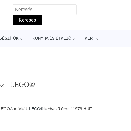
Keresés:
GÉSZÍTŐK
KONYHA ÉS ÉTKEZŐ
KERT
boz - LEGO®
 - LEGO® márkák
LEGO®
kedvező áron 11979 HUF.