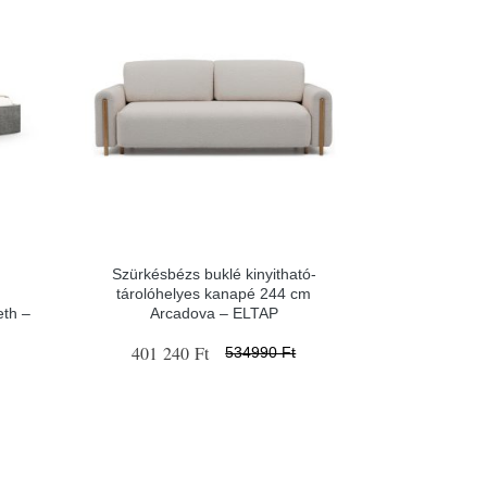
Szürkésbézs buklé kinyitható-
tárolóhelyes kanapé 244 cm
eth –
Arcadova – ELTAP
401 240 Ft
534990 Ft