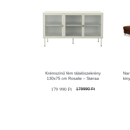
Krémszínű fém tálalószekrény
Nar
130x75 cm Rosalie – Støraa
kin
179 990 Ft
179990 Ft