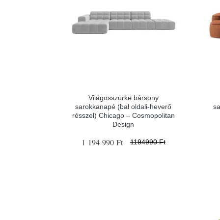
Világosszürke bársony
sarokkanapé (bal oldali-heverő
sa
résszel) Chicago – Cosmopolitan
Design
1 194 990 Ft
1194990 Ft