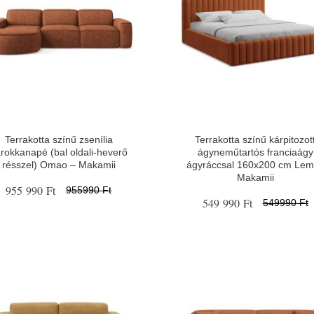
Terrakotta színű zsenília
Terrakotta színű kárpitozot
rokkanapé (bal oldali-heverő
ágyneműtartós franciaágy
résszel) Omao – Makamii
ágyráccsal 160x200 cm Lem
Makamii
955 990 Ft
955990 Ft
549 990 Ft
549990 Ft