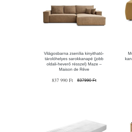
Világosbarna zsenília kinyitható-
Mu
tárolóhelyes sarokkanapé (jobb
kan
oldali-heverő résszel) Maze –
Maison de Rêve
837 990 Ft
837990 Ft