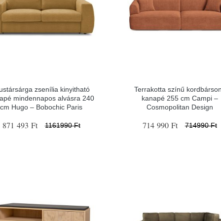
stársárga zsenília kinyitható
Terrakotta színű kordbárso
apé mindennapos alvásra 240
kanapé 255 cm Campi –
cm Hugo – Bobochic Paris
Cosmopolitan Design
871 493 Ft
714 990 Ft
1161990 Ft
714990 Ft