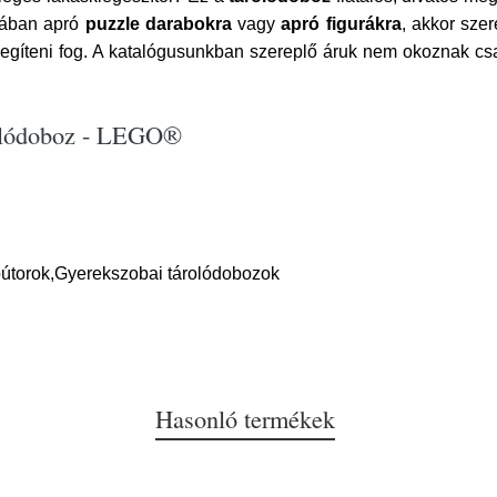
bában apró
puzzle darabokra
vagy
apró figurákra
, akkor sze
segíteni fog. A katalógusunkban szereplő áruk nem okoznak cs
árolódoboz - LEGO®
útorok,Gyerekszobai tárolódobozok
Hasonló termékek