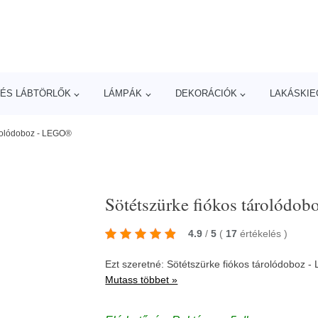
ÉS LÁBTÖRLŐK
LÁMPÁK
DEKORÁCIÓK
LAKÁSKIE
árolódoboz - LEGO®
Sötétszürke fiókos tárolódo
4.9
/
5
(
17
értékelés
)
Ezt szeretné: Sötétszürke fiókos tárolódoboz
Mutass többet »