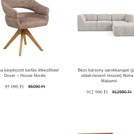
a kárpitozott karfás étkezőfotel
Bézs bársony sarokkanapé (j
Dover – House Nordic
oldali-heverő résszel) Aloha
Makamii
95 090 Ft
95090 Ft
912 990 Ft
912990 Ft