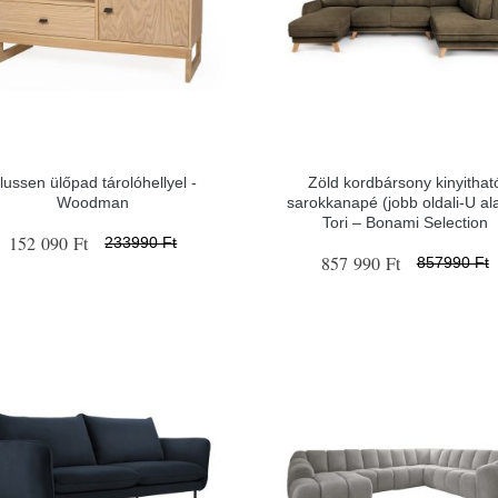
lussen ülőpad tárolóhellyel -
Zöld kordbársony kinyithat
Woodman
sarokkanapé (jobb oldali-U al
Tori – Bonami Selection
152 090 Ft
233990 Ft
857 990 Ft
857990 Ft