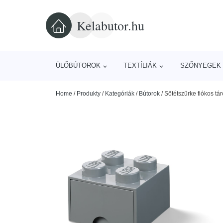
Kelabutor.hu
ÜLŐBÚTOROK
TEXTÍLIÁK
SZŐNYEGEK 
Home
/
Produkty
/
Kategóriák
/
Bútorok
/
Sötétszürke fiókos t