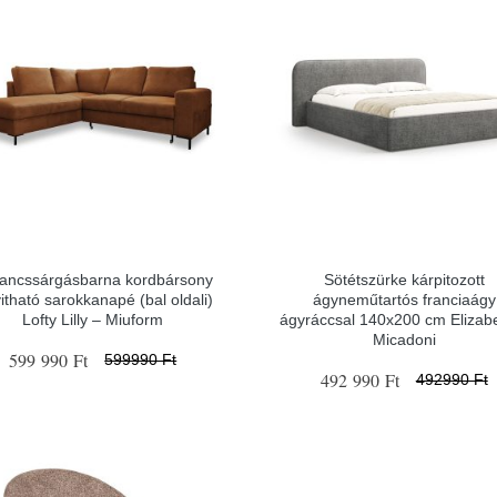
ancssárgásbarna kordbársony
Sötétszürke kárpitozott
yitható sarokkanapé (bal oldali)
ágyneműtartós franciaágy
Lofty Lilly – Miuform
ágyráccsal 140x200 cm Elizab
Micadoni
599 990 Ft
599990 Ft
492 990 Ft
492990 Ft