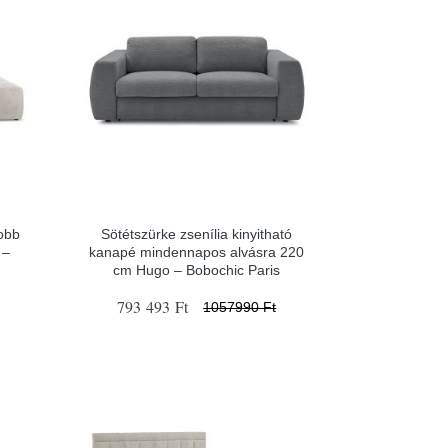
obb
Sötétszürke zsenília kinyitható
 –
kanapé mindennapos alvásra 220
cm Hugo – Bobochic Paris
793 493 Ft
1057990 Ft