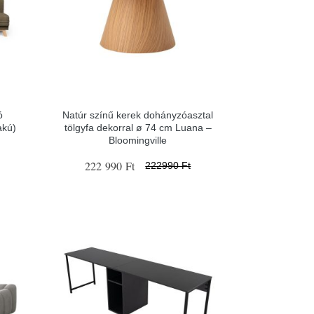
ó
Natúr színű kerek dohányzóasztal
akú)
tölgyfa dekorral ø 74 cm Luana –
Bloomingville
222 990 Ft
222990 Ft