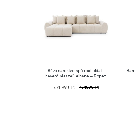
Bézs sarokkanapé (bal oldali-
Barn
heverő résszel) Albane – Ropez
734 990 Ft
734990 Ft