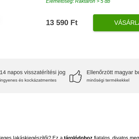
Elérhetőség: Raktáron > 5 db
13 590 Ft
VÁSÁRL
14 napos visszatérítési jog
Ellenőrzött magyar bo
ingyenes és kockázatmentes
minőségi termékekkel
eges lakáskiegészítői? Ez a
tárolódoboz
fiatalos, divatos me