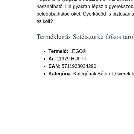
használható. Ha gyakran lépsz a gyerekszo
beledobálhatod őket. Gyerkőcöd is biztosan 
ez kell?
Termékleírás Sötétszürke fiókos t
Termelő:
LEGO®
Ár:
11979 HUF Ft
EAN:
5711938034290
Kategória:
Kategóriák,Bútorok,Gyerek b