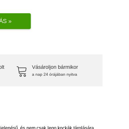
ÁS »
lt
Vásároljon bármikor
a nap 24 órájában nyitva
gjelenésű, és nem csak lego kockák tárolására