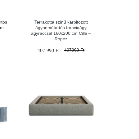
rtós
Terrakotta színű kárpitozott
cm
ágyneműtartós franciaágy
ágyráccsal 160x200 cm Cille –
Ropez
407 990 Ft
407990 Ft