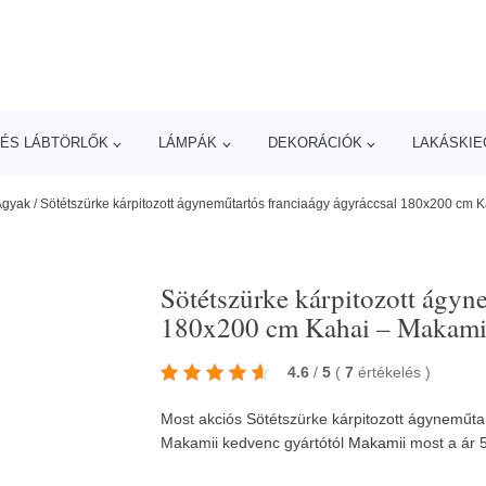
ÉS LÁBTÖRLŐK
LÁMPÁK
DEKORÁCIÓK
LAKÁSKIE
Ágyak
/
Sötétszürke kárpitozott ágyneműtartós franciaágy ágyráccsal 180x200 cm 
Sötétszürke kárpitozott ágyn
180x200 cm Kahai – Makami
4.6
/
5
(
7
értékelés
)
Most akciós Sötétszürke kárpitozott ágyneműta
Makamii kedvenc gyártótól
Makamii
most a ár