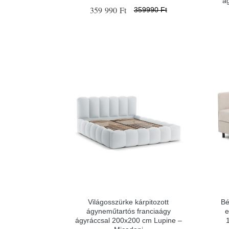
á
359 990 Ft
359990 Ft
Világosszürke kárpitozott
Bé
ágyneműtartós franciaágy
e
ágyráccsal 200x200 cm Lupine –