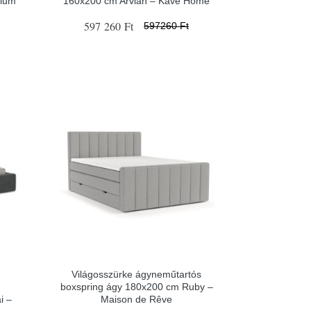
ilum
160x200 cm Arvian – Kave Home
597 260 Ft
597260 Ft
Világosszürke ágyneműtartós
boxspring ágy 180x200 cm Ruby –
i –
Maison de Rêve