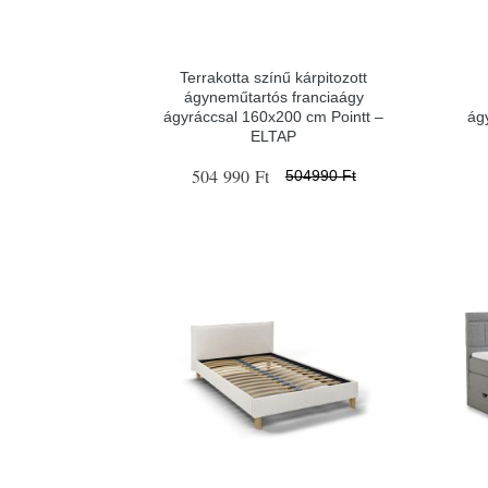
Terrakotta színű kárpitozott
ágyneműtartós franciaágy
ágyráccsal 160x200 cm Pointt –
ág
ELTAP
504 990 Ft
504990 Ft