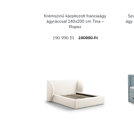
Krémszínű kárpitozott franciaágy
Sz
ágyráccsal 140x200 cm Tina –
ágy
Ropez
190 990 Ft
190990 Ft