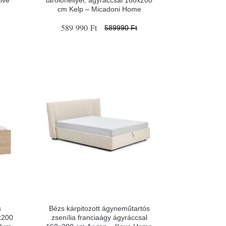
ive
tárolóhellyel, ágyráccsal 180x200
cm Kelp – Micadoni Home
589 990 Ft
589990 Ft
s
Bézs kárpitozott ágyneműtartós
x200
zsenília franciaágy ágyráccsal