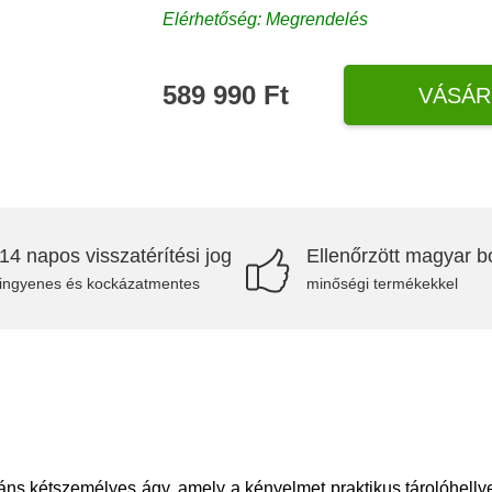
Elérhetőség: Megrendelés
589 990 Ft
VÁSÁR
14 napos visszatérítési jog
Ellenőrzött magyar bo
ingyenes és kockázatmentes
minőségi termékekkel
s kétszemélyes ágy, amely a kényelmet praktikus tárolóhellyel