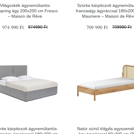
Világoskék ágyneműtartós
Szürke kárpitozott ágyneműta
spring ágy 200x200 cm Fresco
franciaágy ágyráccsal 180x20
– Maison de Rêve
Maumere – Maison de Rêv
974 990 Ft
709 990 Ft
974990 Ft
709990 Ft
rke kárpitozott ágyneműtartós
Natúr színű tölgyfa egyszemé