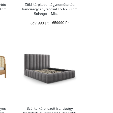
rtós
Zöld kárpitozott ágyneműtartós
0 cm
franciaágy ágyráccsal 160x200 cm
e
Solange – Micadoni
659 990 Ft
659990 Ft
lyes
Szürke kárpitozott franciaágy