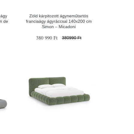
 ágy
Zöld kárpitozott ágyneműtartós
n de
franciaágy ágyráccsal 140x200 cm
Simon – Micadoni
380 990 Ft
380990 Ft