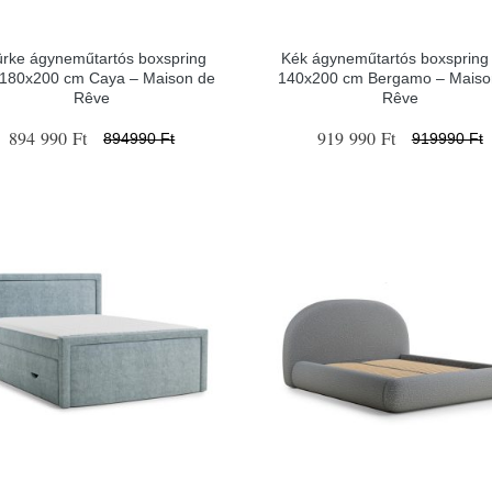
ürke ágyneműtartós boxspring
Kék ágyneműtartós boxspring
 180x200 cm Caya – Maison de
140x200 cm Bergamo – Maiso
Rêve
Rêve
894 990 Ft
919 990 Ft
894990 Ft
919990 Ft