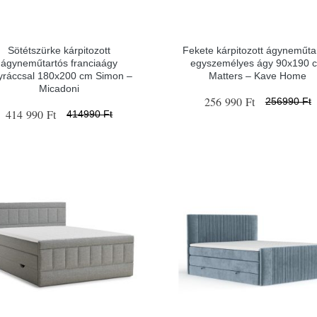
Sötétszürke kárpitozott
Fekete kárpitozott ágyneműta
ágyneműtartós franciaágy
egyszemélyes ágy 90x190 
yráccsal 180x200 cm Simon –
Matters – Kave Home
Micadoni
256 990 Ft
256990 Ft
414 990 Ft
414990 Ft