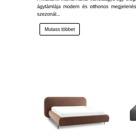
ágytámlája modern és otthonos megjelenésű
szezonál
...
Mutass többet