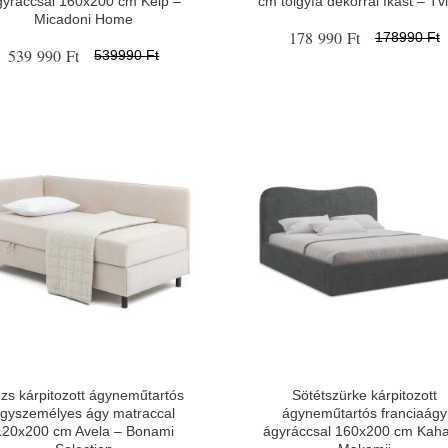
gyráccsal 160x200 cm Kelp –
cm tölgyfa dekorral Ikast – Tv
Micadoni Home
178 990 Ft
178990 Ft
539 990 Ft
539990 Ft
zs kárpitozott ágyneműtartós
Sötétszürke kárpitozott
gyszemélyes ágy matraccal
ágyneműtartós franciaágy
120x200 cm Avela – Bonami
ágyráccsal 160x200 cm Kaha