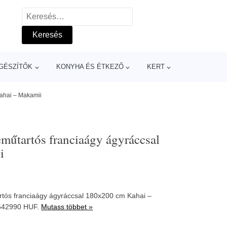
Keresés:
GÉSZÍTŐK
KONYHA ÉS ÉTKEZŐ
KERT
Kahai – Makamii
eműtartós franciaágy ágyráccsal
i
rtós franciaágy ágyráccsal 180x200 cm Kahai –
 542990 HUF.
Mutass többet »