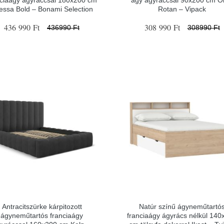
nciaágy ágyráccsal 180x200 cm
ágy ágyráccsal 90x200 cm Ol
essa Bold – Bonami Selection
Rotan – Vipack
436 990 Ft
308 990 Ft
436990 Ft
308990 Ft
Antracitszürke kárpitozott
Natúr színű ágyneműtartó
ágyneműtartós franciaágy
franciaágy ágyrács nélkül 140