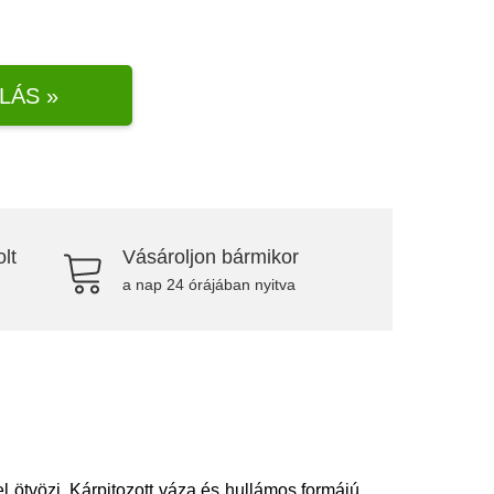
LÁS »
lt
Vásároljon bármikor
a nap 24 órájában nyitva
 ötvözi. Kárpitozott váza és hullámos formájú