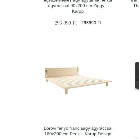
egyszemélyes ágy ágytámla nélkül
fra
ágyráccsal 90x200 cm Ziggy –
Th
Karup
293 990 Ft
293990 Ft
Borovi fenyő franciaágy ágyráccsal
160x200 cm Peek – Karup Design