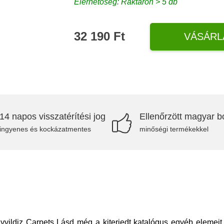
Elérhetőség: Raktáron > 5 db
32 190 Ft
VÁSÁRL
14 napos visszatérítési jog
Ellenőrzött magyar bo
ingyenes és kockázatmentes
minőségi termékekkel
ldiz Carpets Lásd még a kiterjedt katalógus egyéb elemeit. 