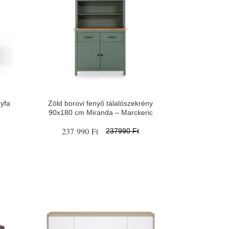
gyfa
Zöld borovi fenyő tálalószekrény
90x180 cm Miranda – Marckeric
237 990 Ft
237990 Ft