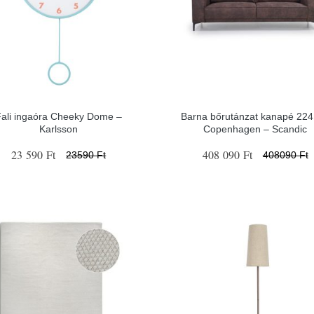
Fali ingaóra Cheeky Dome –
Barna bőrutánzat kanapé 22
Karlsson
Copenhagen – Scandic
23 590 Ft
408 090 Ft
23590 Ft
408090 Ft