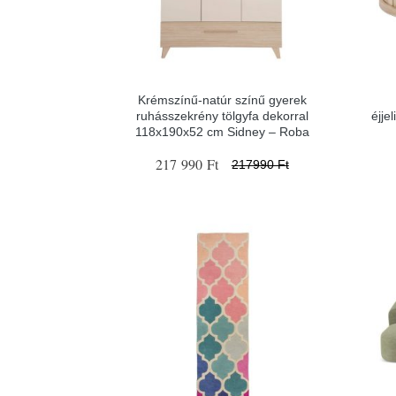
Krémszínű-natúr színű gyerek
ruhásszekrény tölgyfa dekorral
éjje
118x190x52 cm Sidney – Roba
217 990 Ft
217990 Ft