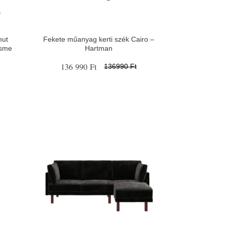
mut
Fekete műanyag kerti szék Cairo –
Esme
Hartman
136 990 Ft
136990 Ft