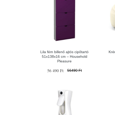
Lila fém billenő ajtós cipőtartó
Kré
51x138x16 cm – Household
Pleasure
56 490 Ft
56490 Ft