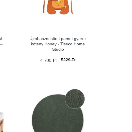
al
Újrahasznosított pamut gyerek
 –
kötény Honey - Tiseco Home
Studio
4 700 Ft
5229 Ft