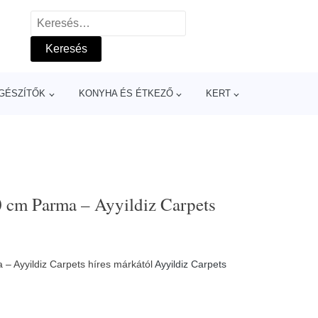
Keresés:
GÉSZÍTŐK
KONYHA ÉS ÉTKEZŐ
KERT
 cm Parma – Ayyildiz Carpets
– Ayyildiz Carpets híres márkától
Ayyildiz Carpets