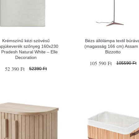
Krémszínű kézi szövésű
Bézs állólámpa textil búráv
apjúkeverék szőnyeg 160x230
(magasság 166 cm) Assam
 Pradesh Natural White – Elle
Bizzotto
Decoration
105 590 Ft
105590 Ft
52 390 Ft
52390 Ft