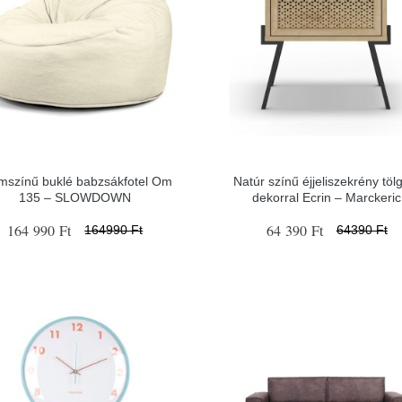
mszínű buklé babzsákfotel Om
Natúr színű éjjeliszekrény töl
135 – SLOWDOWN
dekorral Ecrin – Marckeric
164 990 Ft
64 390 Ft
164990 Ft
64390 Ft