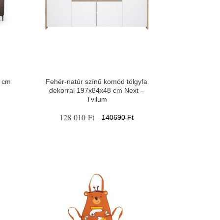
4 cm
Fehér-natúr színű komód tölgyfa
dekorral 197x84x48 cm Next –
Tvilum
128 010 Ft
140690 Ft