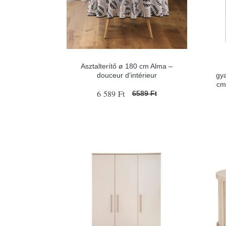
Asztalterítő ø 180 cm Alma –
douceur d'intérieur
gy
cm
6 589 Ft
6589 Ft