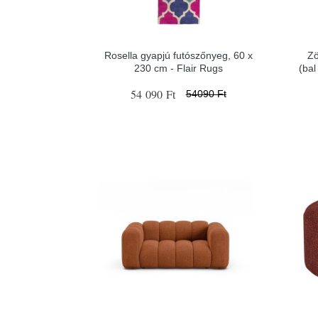
Rosella gyapjú futószőnyeg, 60 x
Zö
230 cm - Flair Rugs
(bal
54 090 Ft
54090 Ft