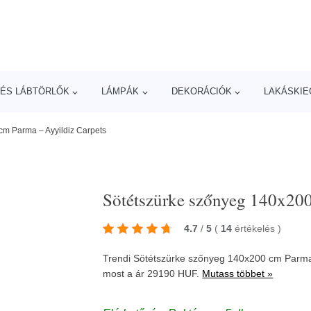
ÉS LÁBTÖRLŐK
LÁMPÁK
DEKORÁCIÓK
LAKÁSKIE
cm Parma – Ayyildiz Carpets
Sötétszürke szőnyeg 140x200
4.7
/
5
(
14
értékelés
)
Trendi Sötétszürke szőnyeg 140x200 cm Parma 
most a ár 29190 HUF.
Mutass többet »