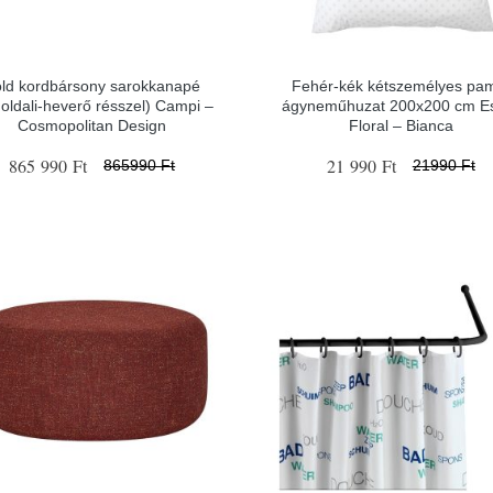
ld kordbársony sarokkanapé
Fehér-kék kétszemélyes pa
 oldali-heverő résszel) Campi –
ágyneműhuzat 200x200 cm 
Cosmopolitan Design
Floral – Bianca
865 990 Ft
21 990 Ft
865990 Ft
21990 Ft