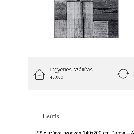
Ingyenes szállítás
45.000
Leírás
Sötétszürke szőnyeg 140x200 cm Parma – Ayyi