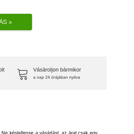
ÁS »
lt
Vásároljon bármikor
a nap 24 órájában nyitva
Ne késleltesse a vásárlást, az árat csak egy