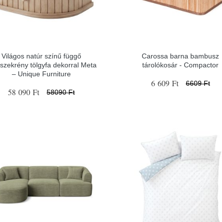
Világos natúr színű függő
Carossa barna bambusz
liszekrény tölgyfa dekorral Meta
tárolókosár - Compactor
– Unique Furniture
6 609 Ft
6609 Ft
58 090 Ft
58090 Ft