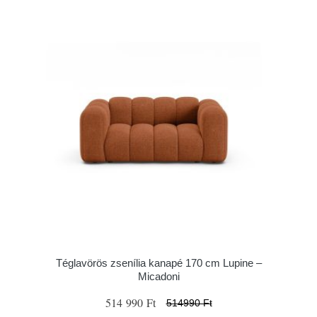
Téglavörös zsenília kanapé 170 cm Lupine –
Micadoni
514 990 Ft
514990 Ft