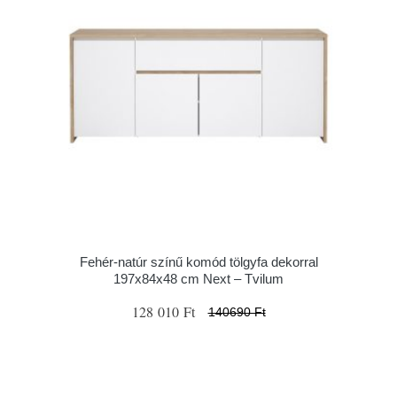
Fehér-natúr színű komód tölgyfa dekorral
197x84x48 cm Next – Tvilum
128 010 Ft
140690 Ft