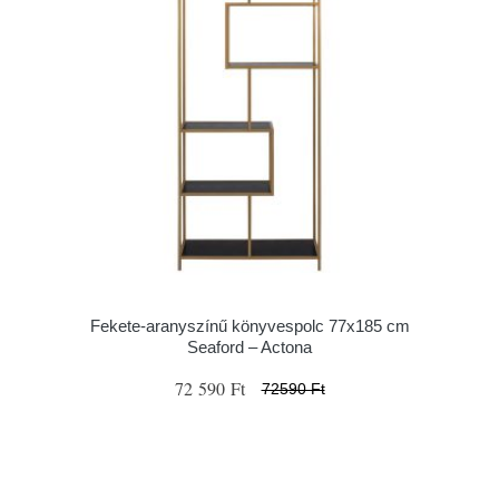
Fekete-aranyszínű könyvespolc 77x185 cm
Seaford – Actona
72 590 Ft
72590 Ft