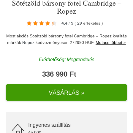
Sötétzöld bársony fotel Cambridge –
Ropez
4.4
/
5
(
29
értékelés
)
Most akciós Sötétzöld bársony fotel Cambridge – Ropez kvalitás
márkák
Ropez
kedvezményesen 272990 HUF.
Mutass többet »
Elérhetőség: Megrendelés
336 990 Ft
VÁSÁRLÁS »
Ingyenes szállítás
45.000