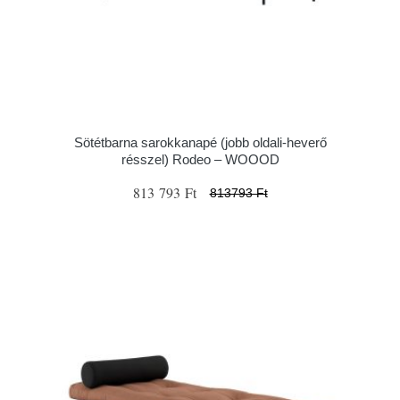
Sötétbarna sarokkanapé (jobb oldali-heverő
résszel) Rodeo – WOOOD
813 793 Ft
813793 Ft