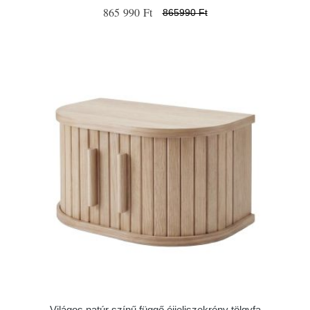
865 990 Ft
865990 Ft
Világos natúr színű függő éjjeliszekrény tölgyfa