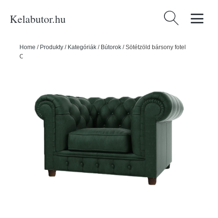
Kelabutor.hu
Keresés:
Home
/
Produkty
/
Kategóriák
/
Bútorok
/
Sötétzöld bársony fotel
Cambridge – Ropez