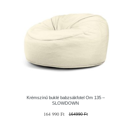
Krémszínű buklé babzsákfotel Om 135 –
SLOWDOWN
164 990 Ft
164990 Ft