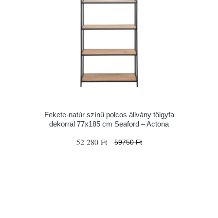
Fekete-natúr színű polcos állvány tölgyfa
dekorral 77x185 cm Seaford – Actona
52 280 Ft
59750 Ft