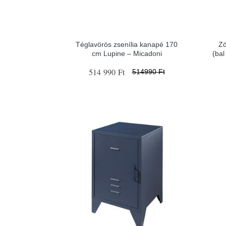
Téglavörös zsenília kanapé 170
Zö
cm Lupine – Micadoni
(bal
514 990 Ft
514990 Ft