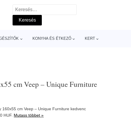
Keresés:
GÉSZÍTŐK
KONYHA ÉS ÉTKEZŐ
KERT
0x55 cm Veep – Unique Furniture
ny 160x55 cm Veep – Unique Furniture kedvenc
90 HUF.
Mutass többet »