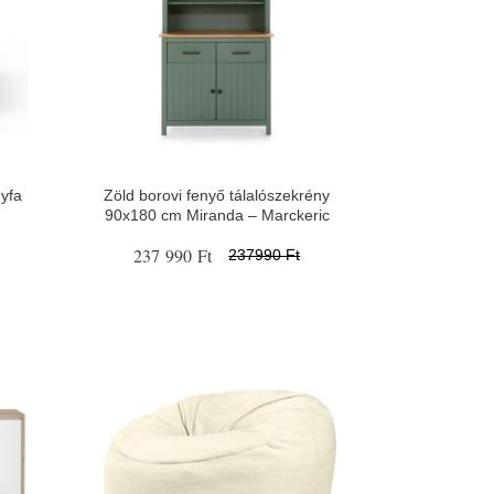
gyfa
Zöld borovi fenyő tálalószekrény
90x180 cm Miranda – Marckeric
237 990 Ft
237990 Ft