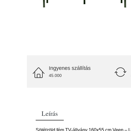
Ingyenes szállítás
45.000
Leírás
Sötétzöld fém TV-állvány 160x55 cm Veep – Uni