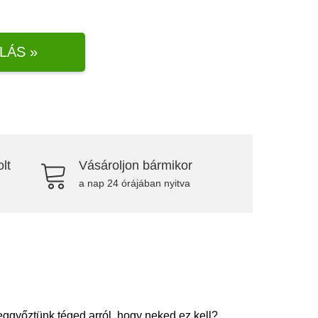
LÁS »
lt
Vásároljon bármikor
a nap 24 órájában nyitva
eggyőztünk téged arról, hogy neked ez kell?