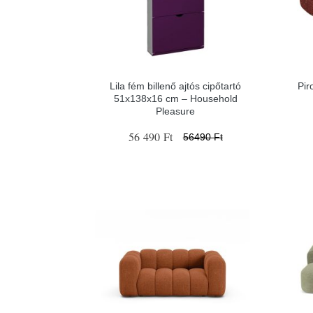
Lila fém billenő ajtós cipőtartó
Pir
51x138x16 cm – Household
Pleasure
56 490 Ft
56490 Ft