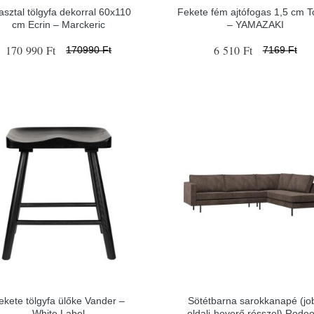
asztal tölgyfa dekorral 60x110
Fekete fém ajtófogas 1,5 cm 
cm Ecrin – Marckeric
– YAMAZAKI
170 990 Ft
6 510 Ft
170990 Ft
7169 Ft
ekete tölgyfa ülőke Vander –
Sötétbarna sarokkanapé (jo
White Label
oldali-heverő résszel) Rode