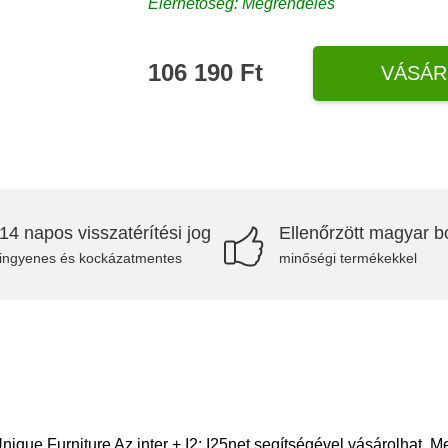
Elérhetőség: Megrendelés
106 190 Ft
VÁSÁR
14 napos visszatérítési jog
Ellenőrzött magyar bo
ingyenes és kockázatmentes
minőségi termékekkel
que Furniture Az inter + I2: I25net segítségével vásárolhat. M