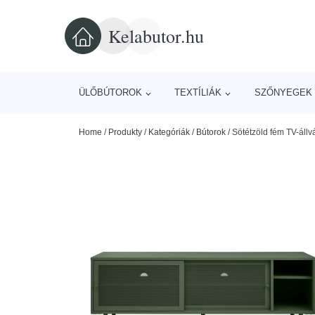
Kelabutor.hu
ÜLŐBÚTOROK
TEXTÍLIÁK
SZŐNYEGEK 
Home
/
Produkty
/
Kategóriák
/
Bútorok
/
Sötétzöld fém TV-áll