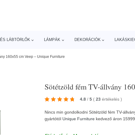
ÉS LÁBTÖRLŐK
LÁMPÁK
DEKORÁCIÓK
LAKÁSKIE
vány 160x55 cm Veep – Unique Furniture
Sötétzöld fém TV-állvány 16
4.8
/
5
(
23
értékelés
)
Nincs min gondolkodni Sötétzöld fém TV-állvá
gyártótól
Unique Furniture
kedvező áron 1599