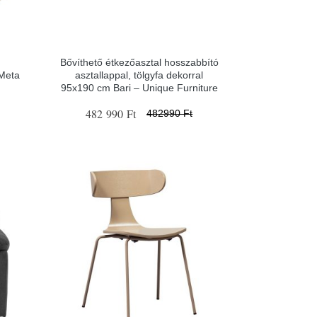
Bővíthető étkezőasztal hosszabbító
 Meta
asztallappal, tölgyfa dekorral
95x190 cm Bari – Unique Furniture
482 990 Ft
482990 Ft