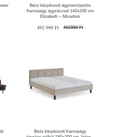
Tower
Bézs kárpitozott ágyneműtartós
franciaágy ágyráccsal 140x200 cm
Elizabeth – Micadoni
492 990 Ft
492990 Ft
bb
Bézs kárpitozott franciaágy
o –
ágyrács nélkül 180x200 cm Joker –