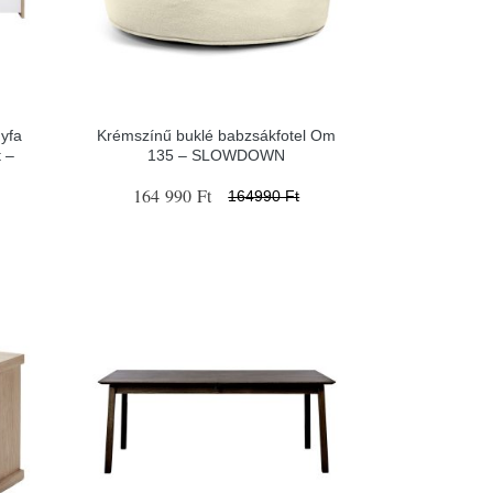
yfa
Krémszínű buklé babzsákfotel Om
 –
135 – SLOWDOWN
164 990 Ft
164990 Ft