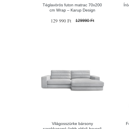
Téglavörös futon matrac 70x200
Író
cm Wrap – Karup Design
129 990 Ft
129990 Ft
Világosszürke bársony
F
sarokkanapé (jobb oldali-heverő