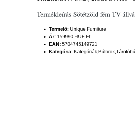
Termékleírás Sötétzöld fém TV-állv
Termelő:
Unique Furniture
Ár:
159990 HUF Ft
EAN:
5704745149721
Kategória:
Kategóriák,Bútorok,Tárolóbú