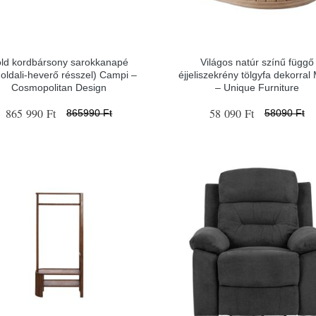
ld kordbársony sarokkanapé
Világos natúr színű függő
 oldali-heverő résszel) Campi –
éjjeliszekrény tölgyfa dekorral
Cosmopolitan Design
– Unique Furniture
865 990 Ft
58 090 Ft
865990 Ft
58090 Ft