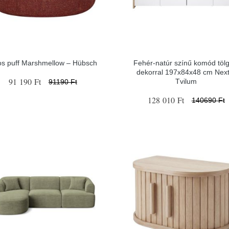
os puff Marshmellow – Hübsch
Fehér-natúr színű komód tölg
dekorral 197x84x48 cm Next
91 190 Ft
Tvilum
91190 Ft
128 010 Ft
140690 Ft