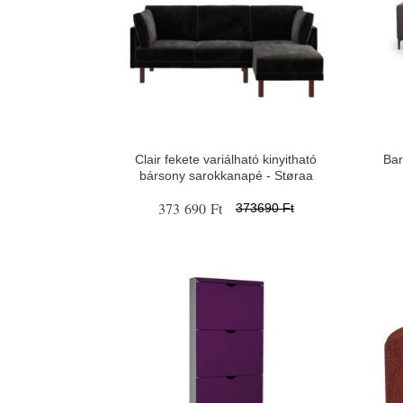
Clair fekete variálható kinyitható
Bar
bársony sarokkanapé - Støraa
373 690 Ft
373690 Ft