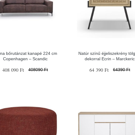
na bőrutánzat kanapé 224 cm
Natúr színű éjjeliszekrény töl
Copenhagen – Scandic
dekorral Ecrin – Marckeric
408 090 Ft
64 390 Ft
408090 Ft
64390 Ft