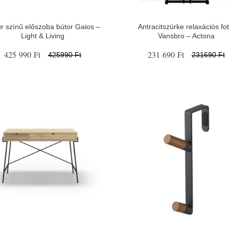
r színű előszoba bútor Gaios –
Antracitszürke relaxációs fot
Light & Living
Vansbro – Actona
425 990 Ft
231 690 Ft
425990 Ft
231690 Ft