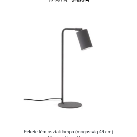
19 990 Ft
24990 Ft
Fekete fém asztali lámpa (magasság 49 cm)