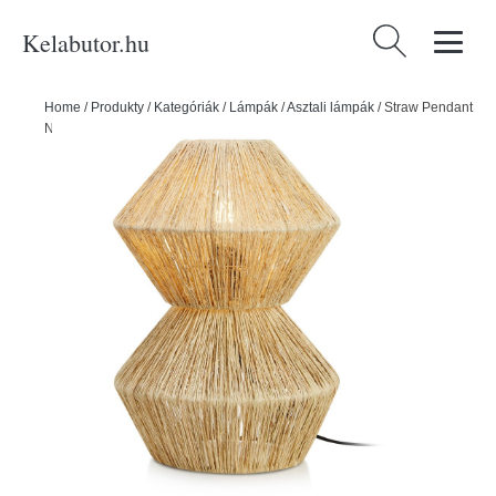
Kelabutor.hu
Keresés:
Home
/
Produkty
/
Kategóriák
/
Lámpák
/
Asztali lámpák
/
Straw Pendant
Nature asztali lámpa - Markslöjd