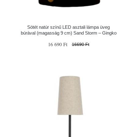
Sötét natúr színű LED asztali lámpa üveg
búrával (magasság 9 cm) Sand Storm – Gingko
16 690 Ft
16690 Ft