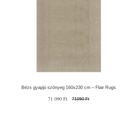
Bézs gyapjú szőnyeg 160x230 cm – Flair Rugs
71 090 Ft
71090 Ft