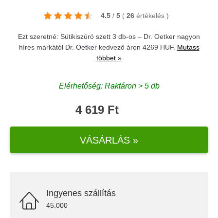
4.5
/
5
(
26
értékelés
)
Ezt szeretné: Sütikiszúró szett 3 db-os – Dr. Oetker nagyon
híres márkától
Dr. Oetker
kedvező áron 4269 HUF.
Mutass
többet »
Elérhetőség: Raktáron > 5 db
4 619 Ft
VÁSÁRLÁS »
Ingyenes szállítás
45.000