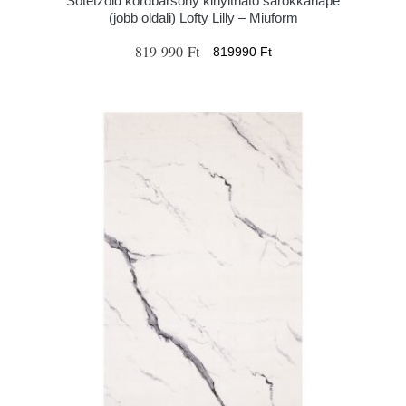
Sötétzöld kordbársony kinyitható sarokkanapé
(jobb oldali) Lofty Lilly – Miuform
819 990 Ft
819990 Ft