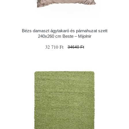
Bézs damaszt ágytakaró és párnahuzat szett
240x260 cm Beste – Mijolnir
32 710 Ft
34640 Ft