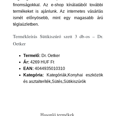
finomságokkal. Az e-shop kínálatából további
termékeket is ajánlunk. Az internetes vásárlás
ismét előnyösebb, mint egy magasabb árú
téglaüzletben.
Termékleírás Sütikiszúró szett 3 db-os – Dr.
Oetker
Termelő:
Dr. Oetker
Ár:
4269 HUF Ft
EAN:
4044935010310
Kategória:
Kategóriák,Konyhai eszközök
és asztalteríték,Sütés,Sütikiszúrók
Hasonló termékek