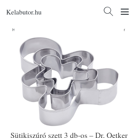
Kelabutor.hu
Keresés:
Home
/
Produkty
/
Kategóriák
/
Sütikiszúró szett 3 db-os – Dr. Oetker
Sütikiszúró szett 3 db-os – Dr. Oetker