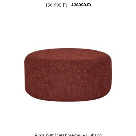
136 990 Ft
136990 Ft
Piros puff Marshmellow – Hübsch