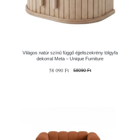
Világos natúr színű függő éjjeliszekrény tölgyfa
dekorral Meta – Unique Furniture
58 090 Ft
58090 Ft