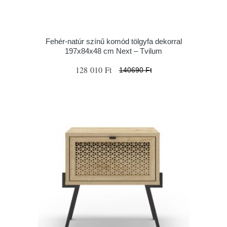
Fehér-natúr színű komód tölgyfa dekorral
197x84x48 cm Next – Tvilum
128 010 Ft
140690 Ft