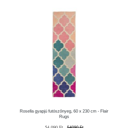
Rosella gyapjú futószőnyeg, 60 x 230 cm - Flair
Rugs
54 090 Ft
54090 Ft