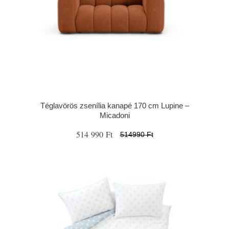
Téglavörös zsenília kanapé 170 cm Lupine –
Micadoni
514 990 Ft
514990 Ft