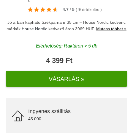
4.7
/
5
(
9
értékelés
)
Jó árban kapható Székpárna ø 35 cm – House Nordic kedvenc
márkák
House Nordic
kedvező áron 3969 HUF.
Mutass többet »
Elérhetőség: Raktáron > 5 db
4 399 Ft
VÁSÁRLÁS »
Ingyenes szállítás
45.000