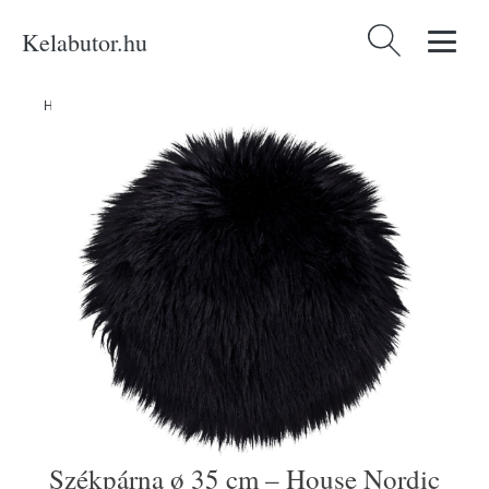
Kelabutor.hu
Keresés:
Home
/
Produkty
/
Kategóriák
/
Székpárna ø 35 cm – House Nordic
Székpárna ø 35 cm – House Nordic