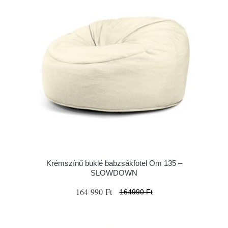
Krémszínű buklé babzsákfotel Om 135 –
SLOWDOWN
164 990 Ft
164990 Ft