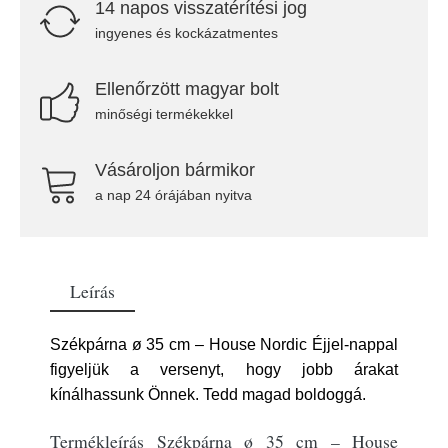
14 napos visszatérítési jog
ingyenes és kockázatmentes
Ellenőrzött magyar bolt
minőségi termékekkel
Vásároljon bármikor
a nap 24 órájában nyitva
Leírás
Székpárna ø 35 cm – House Nordic Éjjel-nappal
figyeljük a versenyt, hogy jobb árakat
kínálhassunk Önnek. Tedd magad boldoggá.
Termékleírás Székpárna ø 35 cm – House