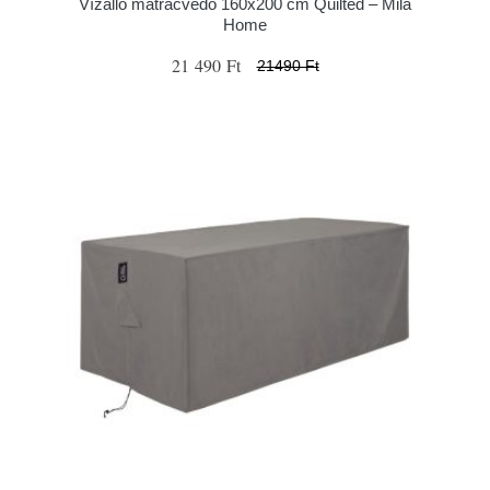
Vízálló matracvédő 160x200 cm Quilted – Mila
Home
21 490 Ft
21490 Ft