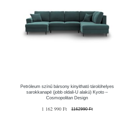
Petróleum színű bársony kinyitható tárolóhelyes
sarokkanapé (jobb oldali-U alakú) Kyoto –
Cosmopolitan Design
1 162 990 Ft
1162990 Ft