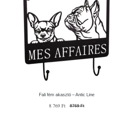
Fali fém akasztó – Antic Line
8 769 Ft
8769 Ft