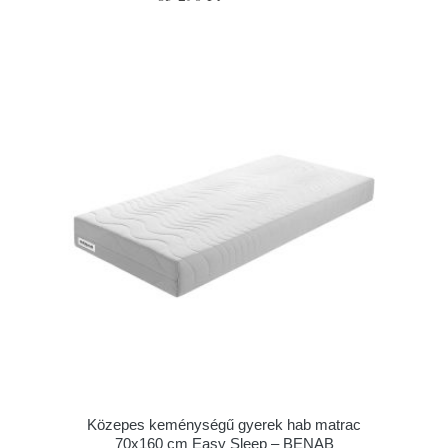
Közepes keménységű gyerek hab matrac
70x160 cm Easy Sleep – BENAB