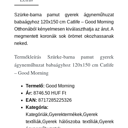
Szürke-barna pamut gyerek ágyneműhuzat
babaágyhoz 120x150 cm Catlife – Good Morning
Otthonából kényelmesen kiválaszthatja az árut. A
megmentett koronák sok örömet okozhassanak
neked.
Termékleírás Szürke-barna pamut gyerek
ágyneműhuzat babaágyhoz 120x150 cm Catlife
– Good Morning
Termelő:
Good Morning
Ár:
8746.50 HUF Ft
EAN:
8717285225326
Kategória:
Kategóriák,Gyerektermékek,Gyerek
textíliák,Gyerek hálószoba textíliák,Gyerek