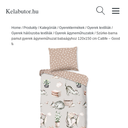
Kelabutor.hu
Keresés:
Home
/
Produkty
/
Kategóriák
/
Gyerektermékek
/
Gyerek textíliák
/
Gyerek hálószoba textíliák
/
Gyerek ágyneműhuzatok
/
Szürke-barna
pamut gyerek ágyneműhuzat babaágyhoz 120x150 cm Catlife – Good
Morning