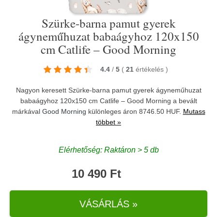
Szürke-barna pamut gyerek
ágyneműhuzat babaágyhoz 120x150
cm Catlife – Good Morning
4.4
/
5
(
21
értékelés
)
Nagyon keresett Szürke-barna pamut gyerek ágyneműhuzat
babaágyhoz 120x150 cm Catlife – Good Morning a bevált
márkával
Good Morning
különleges áron 8746.50 HUF.
Mutass
többet »
Elérhetőség: Raktáron > 5 db
10 490 Ft
VÁSÁRLÁS »