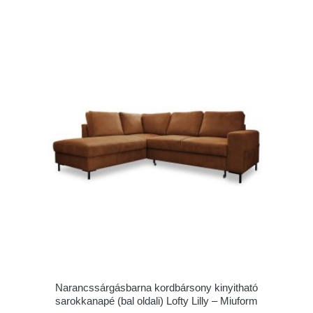
Narancssárgásbarna kordbársony kinyitható
sarokkanapé (bal oldali) Lofty Lilly – Miuform