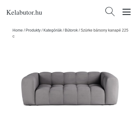
Kelabutor.hu
Keresés:
Home
/
Produkty
/
Kategóriák
/
Bútorok
/
Szürke bársony kanapé 225
cm Cube – Bonami Selection