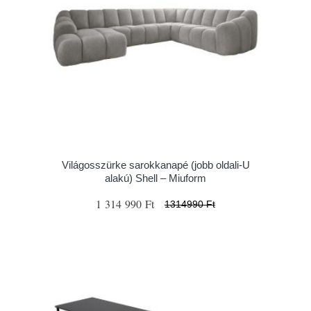
Világosszürke sarokkanapé (jobb oldali-U
alakú) Shell – Miuform
1 314 990 Ft
1314990 Ft