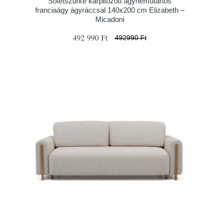
Sötétszürke kárpitozott ágyneműtartós
franciaágy ágyráccsal 140x200 cm Elizabeth –
Micadoni
492 990 Ft
492990 Ft