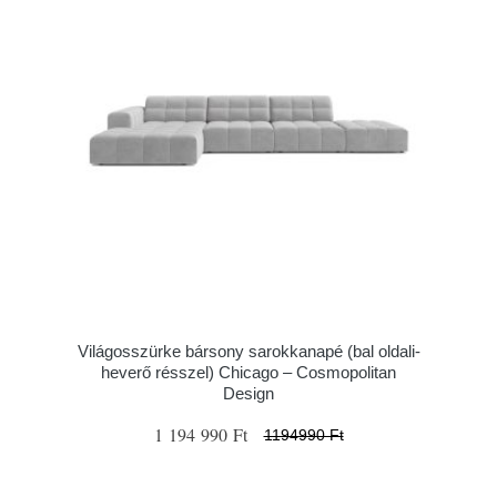
Világosszürke bársony sarokkanapé (bal oldali-
heverő résszel) Chicago – Cosmopolitan
Design
1 194 990 Ft
1194990 Ft