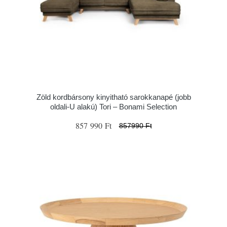
Zöld kordbársony kinyitható sarokkanapé (jobb
oldali-U alakú) Tori – Bonami Selection
857 990 Ft
857990 Ft