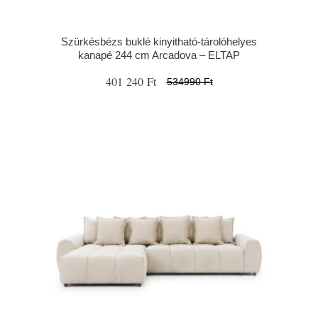
Szürkésbézs buklé kinyitható-tárolóhelyes
kanapé 244 cm Arcadova – ELTAP
401 240 Ft
534990 Ft