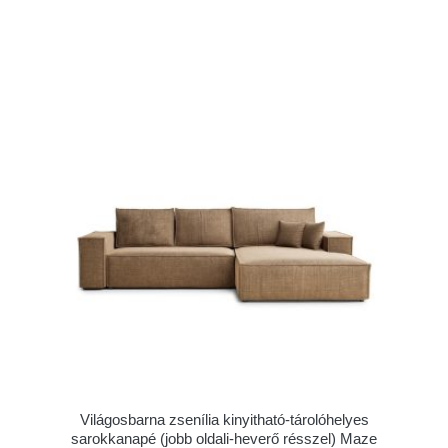
Világosbarna zsenília kinyitható-tárolóhelyes
sarokkanapé (jobb oldali-heverő résszel) Maze