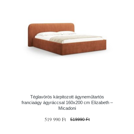
Téglavörös kárpitozott ágyneműtartós
franciaágy ágyráccsal 160x200 cm Elizabeth –
Micadoni
519 990 Ft
519990 Ft