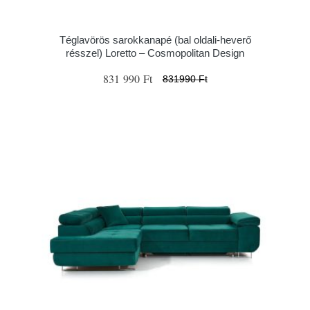
Téglavörös sarokkanapé (bal oldali-heverő
résszel) Loretto – Cosmopolitan Design
831 990 Ft
831990 Ft