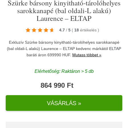
Szürke bársony kinyitható-tárolóhelyes
sarokkanapé (bal oldali-L alakú)
Laurence – ELTAP
4.7
/
5
(
18
értékelés
)
Exkluzív Szürke bársony kinyitható-tárolóhelyes sarokkanapé
(bal oldali-L alakú) Laurence – ELTAP kedvenc márkától
ELTAP
baráti áron 699990 HUF.
Mutass többet »
Elérhetőség: Raktáron > 5 db
864 990 Ft
VÁSÁRLÁS »