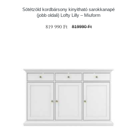
Sötétzöld kordbársony kinyitható sarokkanapé
(jobb oldali) Lofty Lilly – Miuform
819 990 Ft
819990 Ft