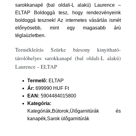
sarokkanapé (bal oldali-L alakú) Laurence –
ELTAP Boldoggá tesz, hogy rendezvényeink
boldoggá tesznek! Az internetes vásárlás ismét
előnyösebb, mint egy magasabb árú
téglaüzletben.
Termékleírás Szürke bársony kinyitható-
tárolóhelyes sarokkanapé (bal oldali-L alakú)
Laurence – ELTAP
Termelő:
ELTAP
Ár:
699990 HUF Ft
EAN:
5904484015800
Kategória:
Kategóriák,Bútorok,Ülőgarnitúrák és
kanapék,Sarok ülőgarnitúrák