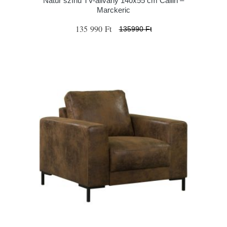
Natúr színű TV-állvány 140x55 cm Cailin –
Marckeric
135 990 Ft
135990 Ft