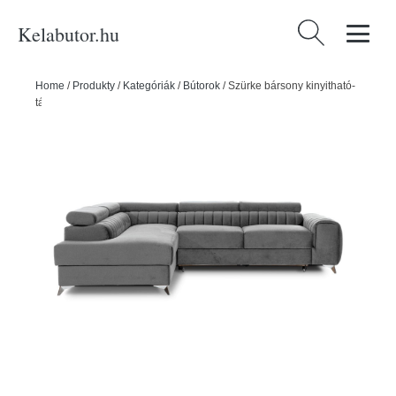
Kelabutor.hu
Keresés:
Home
/
Produkty
/
Kategóriák
/
Bútorok
/
Szürke bársony kinyitható-
tárolóhelyes sarokkanapé (bal oldali-L alakú) Laurence – ELTAP