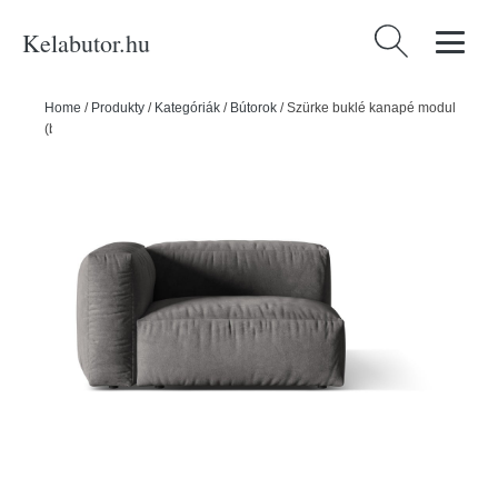
Kelabutor.hu
Keresés:
Home
/
Produkty
/
Kategóriák
/
Bútorok
/
Szürke buklé kanapé modul
(bal oldali) Martina – Micadoni Home