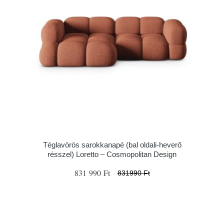
Téglavörös sarokkanapé (bal oldali-heverő
résszel) Loretto – Cosmopolitan Design
831 990 Ft
831990 Ft