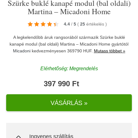
Szürke buklé kanapé modul (bal oldali)
Martina – Micadoni Home
4.4
/
5
(
25
értékelés
)
A legkelendőbb áruk rangsorából származik Szürke buklé
kanapé modul (bal oldali) Martina – Micadoni Home gyártótól
Micadoni
kedvezményesen 369790 HUF.
Mutass többet »
Elérhetőség: Megrendelés
397 990 Ft
VÁSÁRLÁS »
Ingyenes szállítás