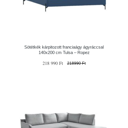
Sötétkék kárpitozott franciaágy ágyráccsal
140x200 cm Tulsa – Ropez
218 990 Ft
218990 Ft