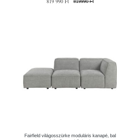
819 990 Ft
819990 Ft
Fairfield világosszürke moduláris kanapé, bal