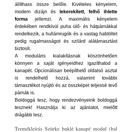
állíthass össze belőle. Kivételes kényelem,
modern dizájn és
lekerekített, felhő ihlette
forma
jellemzi. A maximális kényelem
érdekében rendkívül puha ülő- és hátpárnákkal
rendelkezik, a hullámrugók és a vastag habtöltet
pedig rugalmasságot és szilárd alátámasztást
biztosít.
A moduláris kialakításnak köszönhetően
könnyen a saját igényeidhez igazíthatod a
kanapét. Opcionálisan beépíthető oldalsó asztal
is rendelhető hozzá, valamint további
támasztékot nyújtó és az összképet teljessé tevő
párnák is.
Boldoggá tesz, hogy rendezvényeink boldoggá
tesznek! Használja ki az ajánlatot, mielőtt
drágább lesz.
Termékleírás Szürke buklé kanapé modul (bal