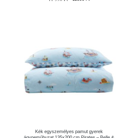
Kék egyszemélyes pamut gyerek
ágyneműhuzat 135x200 cm Pirates – Belle &