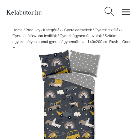
Kelabutor.hu
Keresés:
Home
/
Produkty
/
Kategóriák
/
Gyerektermékek
/
Gyerek textíliák
/
Gyerek hálószoba textíliák
/
Gyerek ágyneműhuzatok
/
Szürke
egyszemélyes pamut gyerek ágyneműhuzat 140x200 cm Rush – Good
Morning