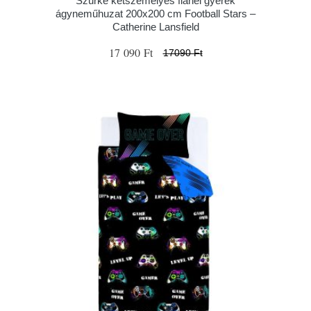
Szürke kétszemélyes flanel gyerek
ágyneműhuzat 200x200 cm Football Stars –
Catherine Lansfield
17 090 Ft
17090 Ft