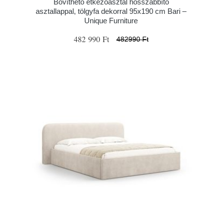
Bővíthető étkezőasztal hosszabbító
asztallappal, tölgyfa dekorral 95x190 cm Bari –
Unique Furniture
482 990 Ft
482990 Ft