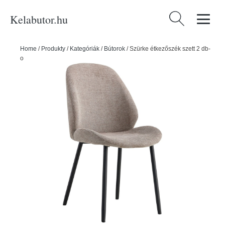
Kelabutor.hu
Keresés:
Home
/
Produkty
/
Kategóriák
/
Bútorok
/
Szürke étkezőszék szett 2 db-
os Monte Carlo – House Nordic