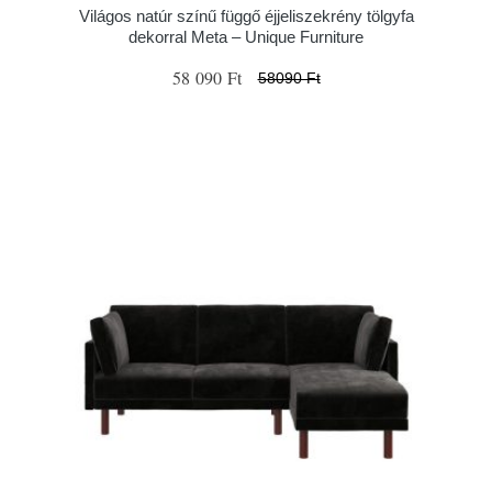
Világos natúr színű függő éjjeliszekrény tölgyfa
dekorral Meta – Unique Furniture
58 090 Ft
58090 Ft