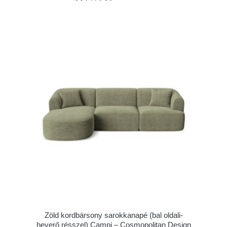
Zöld kordbársony sarokkanapé (bal oldali-
heverő résszel) Campi – Cosmopolitan Design