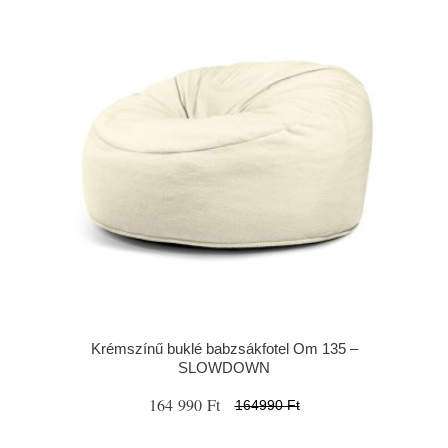
Krémszínű buklé babzsákfotel Om 135 –
SLOWDOWN
164 990 Ft
164990 Ft