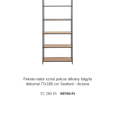
Fekete-natúr színű polcos állvány tölgyfa
dekorral 77x185 cm Seaford – Actona
52 280 Ft
59750 Ft