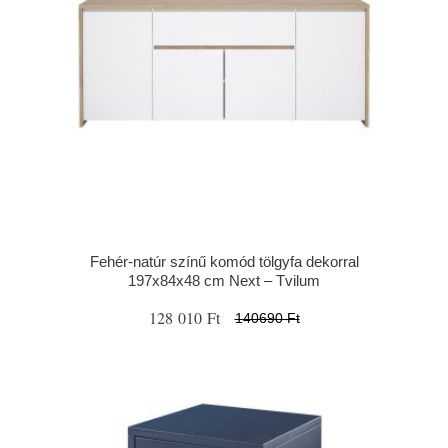
Fehér-natúr színű komód tölgyfa dekorral
197x84x48 cm Next – Tvilum
128 010 Ft
140690 Ft