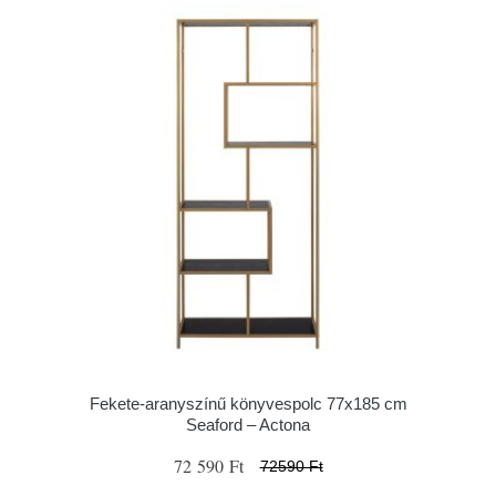
Fekete-aranyszínű könyvespolc 77x185 cm
Seaford – Actona
72 590 Ft
72590 Ft