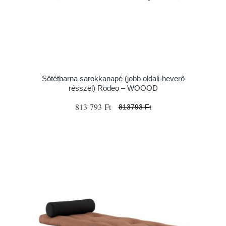
Sötétbarna sarokkanapé (jobb oldali-heverő
résszel) Rodeo – WOOOD
813 793 Ft
813793 Ft