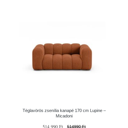
Téglavörös zsenília kanapé 170 cm Lupine –
Micadoni
514 990 Ft
514990 Ft