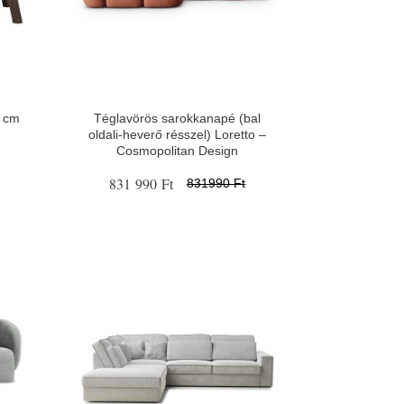
0 cm
Téglavörös sarokkanapé (bal
oldali-heverő résszel) Loretto –
Cosmopolitan Design
831 990 Ft
831990 Ft