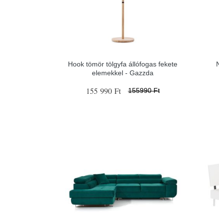
Hook tömör tölgyfa állófogas fekete
N
elemekkel - Gazzda
155 990 Ft
155990 Ft