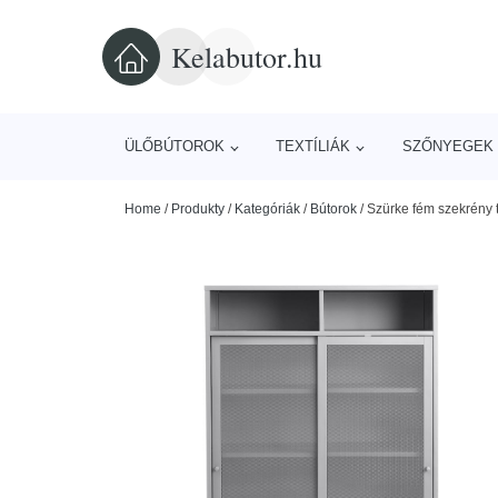
Kelabutor.hu
ÜLŐBÚTOROK
TEXTÍLIÁK
SZŐNYEGEK 
Home
/
Produkty
/
Kategóriák
/
Bútorok
/
Szürke fém szekrény 