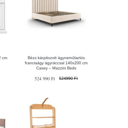
2 cm
Bézs kárpitozott ágyneműtartós
franciaágy ágyráccsal 140x200 cm
Casey – Mazzini Beds
524 990 Ft
524990 Ft