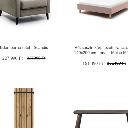
Eden barna fotel - Scandic
Rózsaszín kárpitozott francia
140x200 cm Lena – Meise Mö
227 990 Ft
227990 Ft
161 490 Ft
161490 Ft