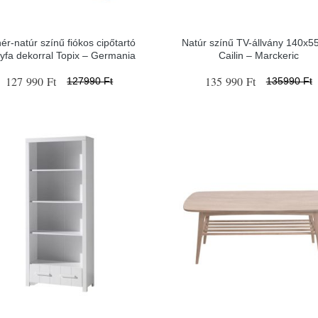
ér-natúr színű fiókos cipőtartó
Natúr színű TV-állvány 140x5
gyfa dekorral Topix – Germania
Cailin – Marckeric
127 990 Ft
135 990 Ft
127990 Ft
135990 Ft