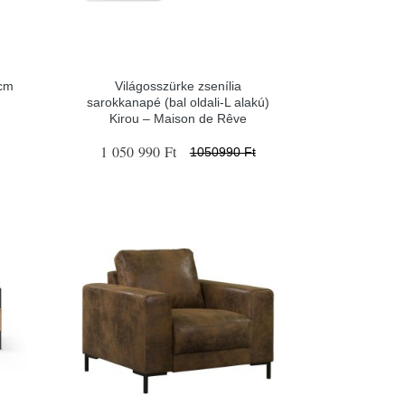
 cm
Világosszürke zsenília
sarokkanapé (bal oldali-L alakú)
Kirou – Maison de Rêve
1 050 990 Ft
1050990 Ft