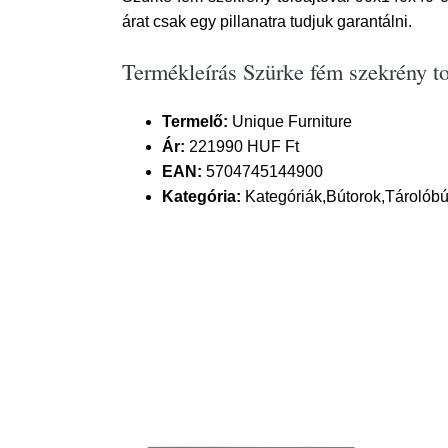
árat csak egy pillanatra tudjuk garantálni.
Termékleírás Szürke fém szekrény t
Termelő:
Unique Furniture
Ár:
221990 HUF Ft
EAN:
5704745144900
Kategória:
Kategóriák,Bútorok,Tárolób