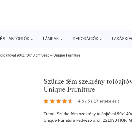
ÉS LÁBTÖRLŐK
LÁMPÁK
DEKORÁCIÓK
LAKÁSKIE
tolóajtóval 90x140x40 cm Veep – Unique Furniture
Szürke fém szekrény tolóajt
Unique Furniture
4.5
/
5
(
17
értékelés
)
Trendi Szürke fém szekrény tolóajtóval 90x140
Unique Furniture
kedvező áron 221990 HUF.
M