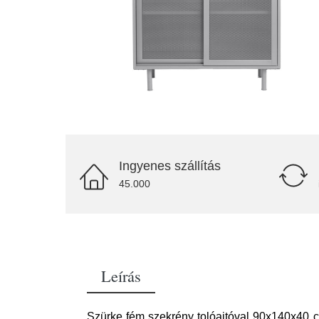
Ingyenes szállítás
45.000
Leírás
Szürke fém szekrény tolóajtóval 90x140x40 c