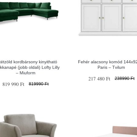
tétzöld kordbársony kinyitható
Fehér alacsony komód 144x9
kkanapé (jobb oldali) Lofty Lilly
Paris – Tvilum
– Miuform
217 480 Ft
238990 Ft
819 990 Ft
819990 Ft