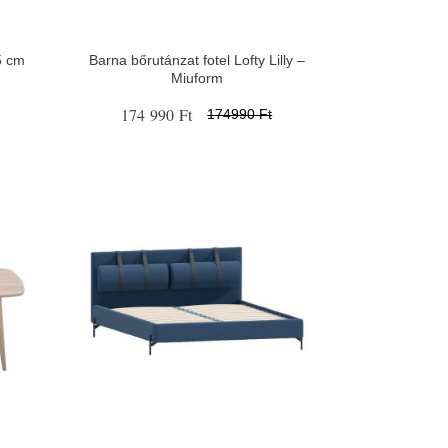
5 cm
Barna bőrutánzat fotel Lofty Lilly –
Miuform
174 990 Ft
174990 Ft