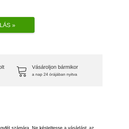
LÁS »
lt
Vásároljon bármikor
a nap 24 órájában nyitva
yfél számára. Ne késleltesse a vásárlást, az