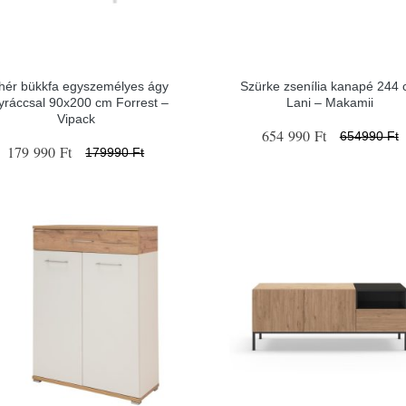
hér bükkfa egyszemélyes ágy
Szürke zsenília kanapé 244
yráccsal 90x200 cm Forrest –
Lani – Makamii
Vipack
654 990 Ft
654990 Ft
179 990 Ft
179990 Ft