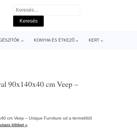
Keresés:
GÉSZÍTŐK
KONYHA ÉS ÉTKEZŐ
KERT
óval 90x140x40 cm Veep –
x40 cm Veep – Unique Furniture od a termelőtől
utass többet »