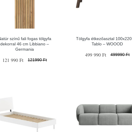
atúr színű fali fogas tölgyfa
Tölgyfa étkezőasztal 100x22
dekorral 46 cm Libbiano –
Tablo – WOOOD
Germania
499 990 Ft
499990 Ft
121 990 Ft
121990 Ft