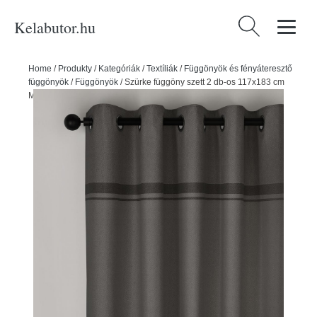
Kelabutor.hu
Keresés:
Home
/
Produkty
/
Kategóriák
/
Textíliák
/
Függönyök és fényáteresztő
függönyök
/
Függönyök
/
Szürke függöny szett 2 db-os 117x183 cm
Melville – Catherine Lansfield