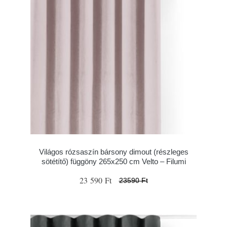
Világos rózsaszín bársony dimout (részleges
sötétítő) függöny 265x250 cm Velto – Filumi
23 590 Ft
23590 Ft