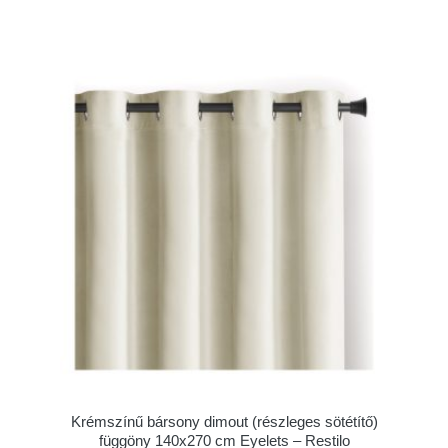
Krémszínű bársony dimout (részleges sötétítő)
függöny 140x270 cm Eyelets – Restilo