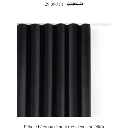
29 390 Ft
29390 Ft
Fekete bársony dimout (részleges sötétítő)