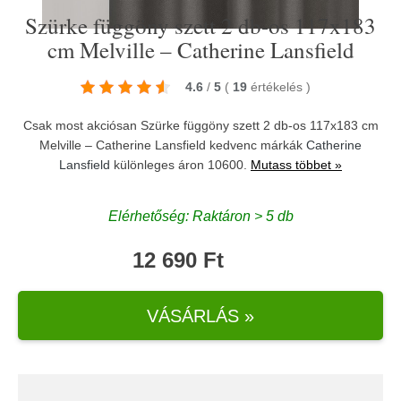
Szürke függöny szett 2 db-os 117x183
cm Melville – Catherine Lansfield
4.6
/
5
(
19
értékelés
)
Csak most akciósan Szürke függöny szett 2 db-os 117x183 cm
Melville – Catherine Lansfield kedvenc márkák
Catherine
Lansfield
különleges áron 10600.
Mutass többet »
Elérhetőség: Raktáron > 5 db
12 690 Ft
VÁSÁRLÁS »