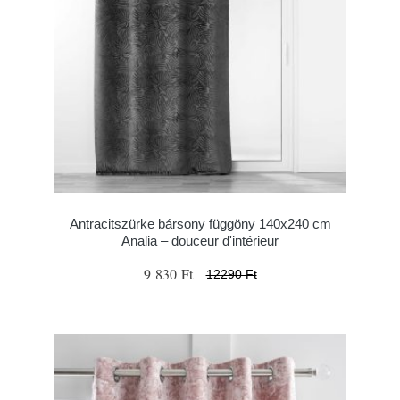
Antracitszürke bársony függöny 140x240 cm
Analia – douceur d'intérieur
9 830 Ft
12290 Ft