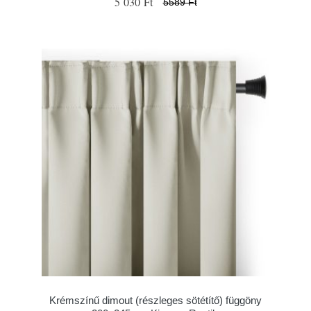
5 030 Ft
5589 Ft
Krémszínű dimout (részleges sötétítő) függöny