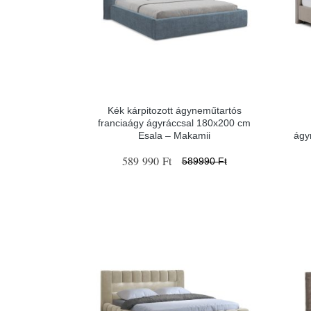
Kék kárpitozott ágyneműtartós
franciaágy ágyráccsal 180x200 cm
Esala – Makamii
ágy
589 990 Ft
589990 Ft