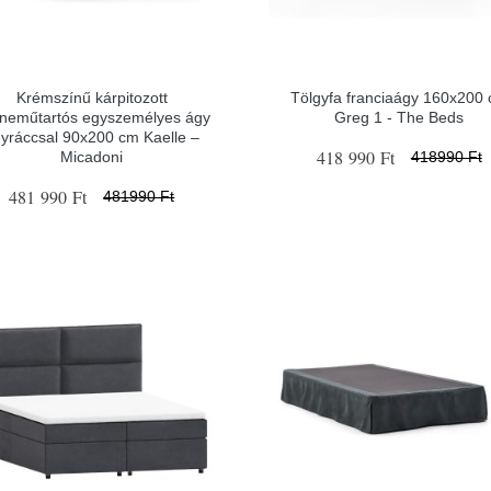
Krémszínű kárpitozott
Tölgyfa franciaágy 160x200
neműtartós egyszemélyes ágy
Greg 1 - The Beds
yráccsal 90x200 cm Kaelle –
418 990 Ft
Micadoni
418990 Ft
481 990 Ft
481990 Ft