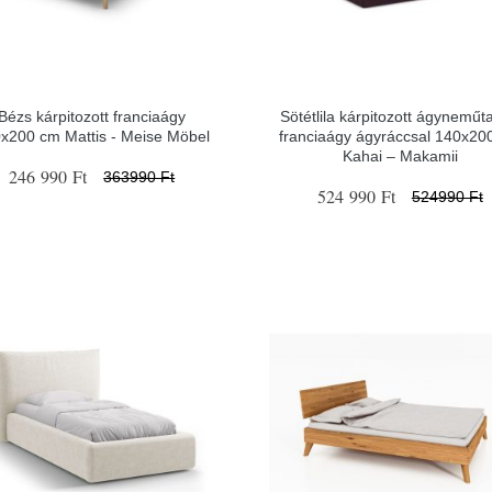
Bézs kárpitozott franciaágy
Sötétlila kárpitozott ágyneműt
x200 cm Mattis - Meise Möbel
franciaágy ágyráccsal 140x20
Kahai – Makamii
246 990 Ft
363990 Ft
524 990 Ft
524990 Ft