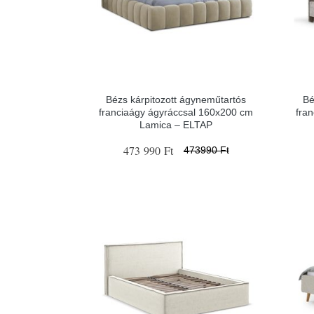
Bézs kárpitozott ágyneműtartós
Bé
franciaágy ágyráccsal 160x200 cm
fra
Lamica – ELTAP
473 990 Ft
473990 Ft