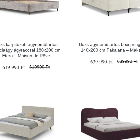
zs kárpitozott ágyneműtartós
Bézs ágyneműtartós boxspring
nciaágy ágyráccsal 180x200 cm
140x200 cm Pakalana – Maka
Etero – Maison de Rêve
639 990 Ft
639990 Ft
619 990 Ft
619990 Ft