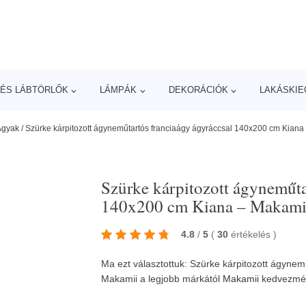
ÉS LÁBTÖRLŐK
LÁMPÁK
DEKORÁCIÓK
LAKÁSKIE
Ágyak
/
Szürke kárpitozott ágyneműtartós franciaágy ágyráccsal 140x200 cm Kiana
Szürke kárpitozott ágyneműta
140x200 cm Kiana – Makami
4.8
/
5
(
30
értékelés
)
Ma ezt választottuk: Szürke kárpitozott ágyne
Makamii a legjobb márkától
Makamii
kedvezmé