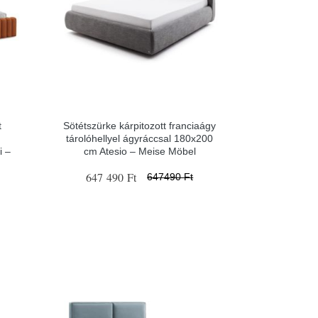
t
Sötétszürke kárpitozott franciaágy
tárolóhellyel ágyráccsal 180x200
i –
cm Atesio – Meise Möbel
647 490 Ft
647490 Ft