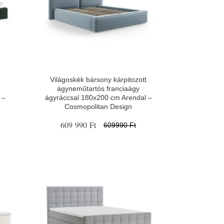
Világoskék bársony kárpitozott
ágyneműtartós franciaágy
 –
ágyráccsal 180x200 cm Arendal –
Cosmopolitan Design
609 990 Ft
609990 Ft