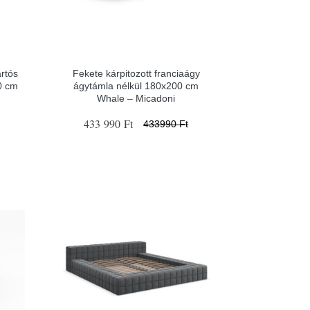
artós
Fekete kárpitozott franciaágy
0 cm
ágytámla nélkül 180x200 cm
Whale – Micadoni
433 990 Ft
433990 Ft