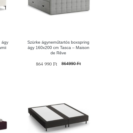
 ágy
Szürke ágyneműtartós boxspring
mii
ágy 160x200 cm Tasca – Maison
de Rêve
864 990 Ft
864990 Ft