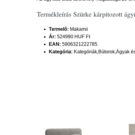
Termékleírás Szürke kárpitozott ág
Termelő:
Makamii
Ár:
524990 HUF Ft
EAN:
5906321222785
Kategória:
Kategóriák,Bútorok,Ágyak é