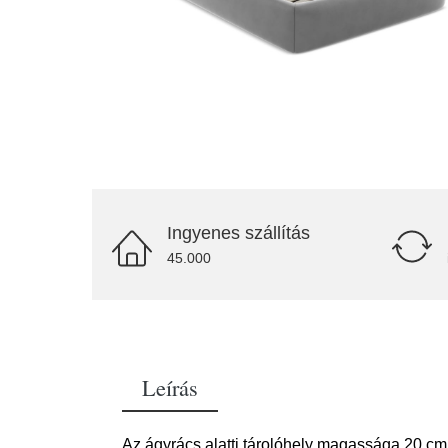
Ingyenes szállítás
45.000
Leírás
Az ágyrács alatti tárolóhely magassága 20 cm. 