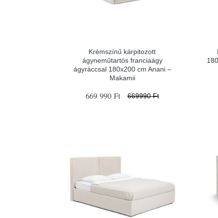
Krémszínű kárpitozott
ágyneműtartós franciaágy
180
ágyráccsal 180x200 cm Anani –
Makamii
669 990 Ft
669990 Ft