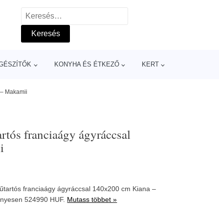
Keresés:
GÉSZÍTŐK
KONYHA ÉS ÉTKEZŐ
KERT
 – Makamii
rtós franciaágy ágyráccsal
i
műtartós franciaágy ágyráccsal 140x200 cm Kiana –
nyesen 524990 HUF.
Mutass többet »