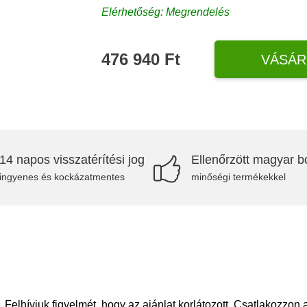
Elérhetőség: Megrendelés
476 940 Ft
VÁSÁR
14 napos visszatérítési jog
Ellenőrzött magyar bo
ingyenes és kockázatmentes
minőségi termékekkel
Felhívjuk figyelmét, hogy az ajánlat korlátozott. Csatlakozzon 