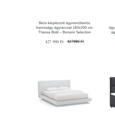
Bézs kárpitozott ágyneműtartós
franciaágy ágyráccsal 160x200 cm
ágy
Thessa Bold – Bonami Selection
ág
427 990 Ft
427990 Ft