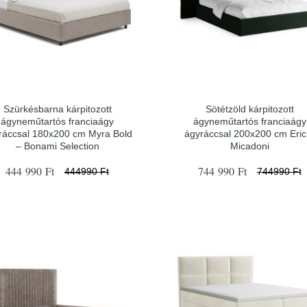
Szürkésbarna kárpitozott
Sötétzöld kárpitozott
ágyneműtartós franciaágy
ágyneműtartós franciaágy
ráccsal 180x200 cm Myra Bold
ágyráccsal 200x200 cm Eric
– Bonami Selection
Micadoni
444 990 Ft
744 990 Ft
444990 Ft
744990 Ft