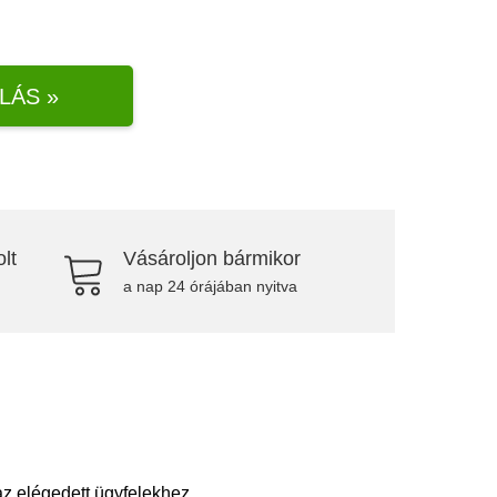
LÁS »
lt
Vásároljon bármikor
a nap 24 órájában nyitva
az elégedett ügyfelekhez.