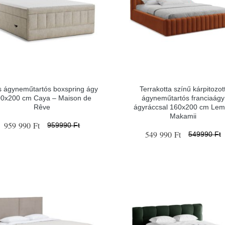
s ágyneműtartós boxspring ágy
Terrakotta színű kárpitozot
0x200 cm Caya – Maison de
ágyneműtartós franciaágy
Rêve
ágyráccsal 160x200 cm Lem
Makamii
959 990 Ft
959990 Ft
549 990 Ft
549990 Ft