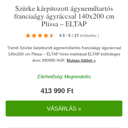
Szürke kárpitozott ágyneműtartós
franciaágy ágyráccsal 140x200 cm
Plissa – ELTAP
4.5
/
5
(
27
értékelés
)
Trendi Szürke kárpitozott ágyneműtartós franciaágy ágyráccsal
140x200 cm Plissa – ELTAP híres márkával
ELTAP
különleges
áron 390990 HUF.
Mutass többet »
Elérhetőség: Megrendelés
413 990 Ft
VÁSÁRLÁS »