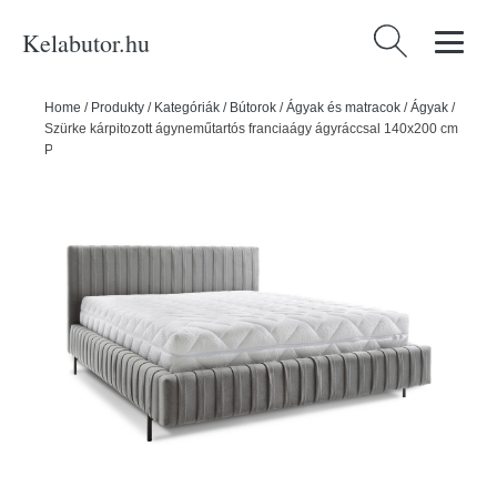
Kelabutor.hu
Keresés:
Home
/
Produkty
/
Kategóriák
/
Bútorok
/
Ágyak és matracok
/
Ágyak
/
Szürke kárpitozott ágyneműtartós franciaágy ágyráccsal 140x200 cm
Plissa – ELTAP