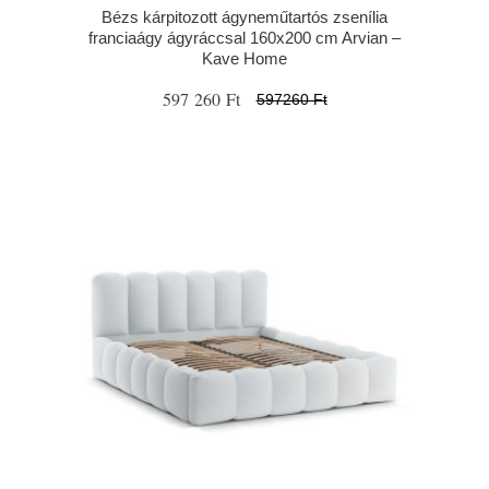
Bézs kárpitozott ágyneműtartós zsenília
franciaágy ágyráccsal 160x200 cm Arvian –
Kave Home
597 260 Ft
597260 Ft