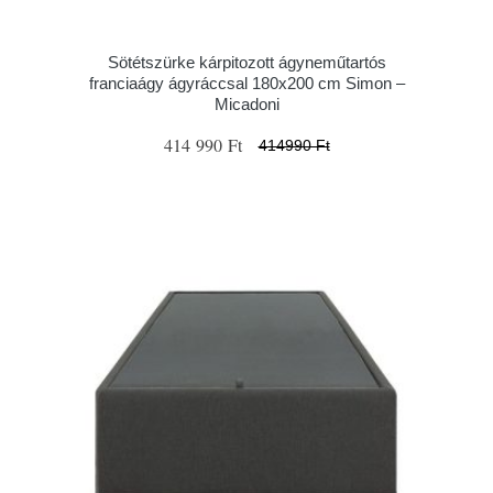
Sötétszürke kárpitozott ágyneműtartós
franciaágy ágyráccsal 180x200 cm Simon –
Micadoni
414 990 Ft
414990 Ft