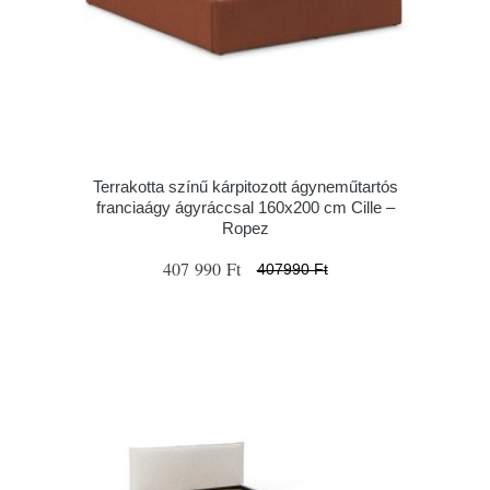
Terrakotta színű kárpitozott ágyneműtartós
franciaágy ágyráccsal 160x200 cm Cille –
Ropez
407 990 Ft
407990 Ft