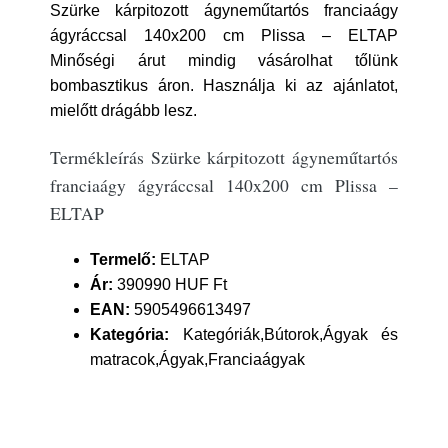
Szürke kárpitozott ágyneműtartós franciaágy
ágyráccsal 140x200 cm Plissa – ELTAP
Minőségi árut mindig vásárolhat tőlünk
bombasztikus áron. Használja ki az ajánlatot,
mielőtt drágább lesz.
Termékleírás Szürke kárpitozott ágyneműtartós
franciaágy ágyráccsal 140x200 cm Plissa –
ELTAP
Termelő:
ELTAP
Ár:
390990 HUF Ft
EAN:
5905496613497
Kategória:
Kategóriák,Bútorok,Ágyak és
matracok,Ágyak,Franciaágyak