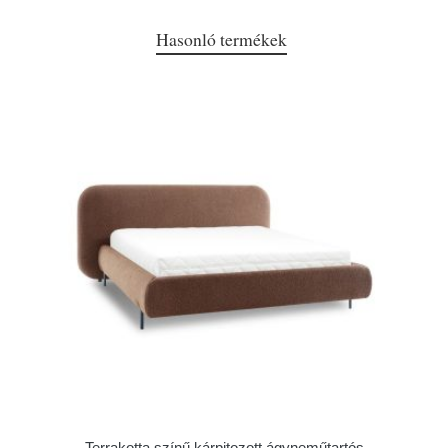
Hasonló termékek
Terrakotta színű kárpitozott ágyneműtartós