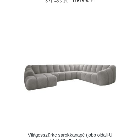
871 493 Ft
1161990 Ft
Világosszürke sarokkanapé (jobb oldali-U