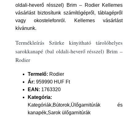
oldali-heverő résszel) Brim – Rodier Kellemes
vásárlást biztosítunk számítógépről, táblagépről
vagy okostelefonról. Kellemes vásárlást
kívánunk.
Termékleírás Szürke kinyitható tárolóhelyes
sarokkanapé (bal oldali-heverő résszel) Brim –
Rodier
Termelő:
Rodier
Ár:
959990 HUF Ft
EAN:
1763320
Kategória:
Kategóriák,Bútorok,Ülőgarnitúrák és
kanapék,Sarok ülőgarnitúrák