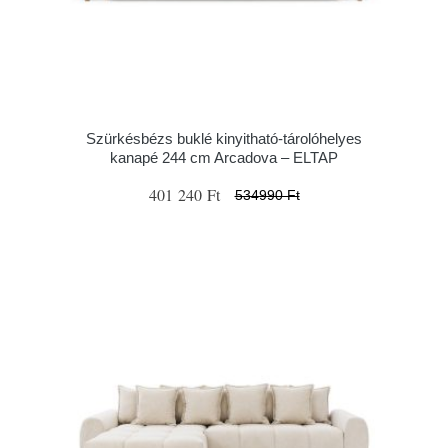
Szürkésbézs buklé kinyitható-tárolóhelyes
kanapé 244 cm Arcadova – ELTAP
401 240 Ft
534990 Ft