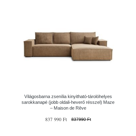
Világosbarna zsenília kinyitható-tárolóhelyes
sarokkanapé (jobb oldali-heverő résszel) Maze
– Maison de Rêve
837 990 Ft
837990 Ft