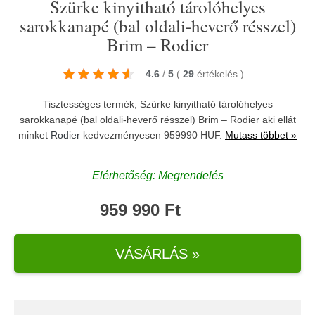
Szürke kinyitható tárolóhelyes
sarokkanapé (bal oldali-heverő résszel)
Brim – Rodier
4.6
/
5
(
29
értékelés
)
Tisztességes termék, Szürke kinyitható tárolóhelyes
sarokkanapé (bal oldali-heverő résszel) Brim – Rodier aki ellát
minket
Rodier
kedvezményesen 959990 HUF.
Mutass többet »
Elérhetőség: Megrendelés
959 990 Ft
VÁSÁRLÁS »