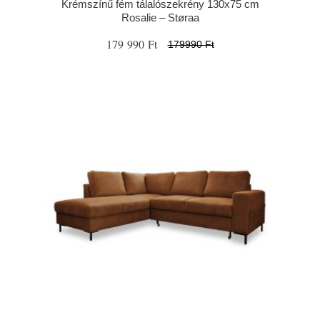
Krémszínű fém tálalószekrény 130x75 cm
Rosalie – Støraa
179 990 Ft
179990 Ft