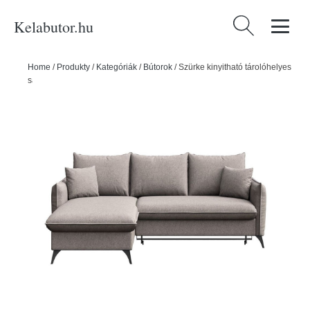
Kelabutor.hu
Keresés:
Home
/
Produkty
/
Kategóriák
/
Bútorok
/
Szürke kinyitható tárolóhelyes
sarokkanapé (bal oldali-heverő résszel) Brim – Rodier