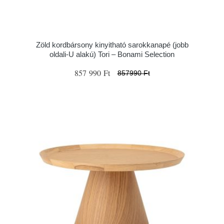
Zöld kordbársony kinyitható sarokkanapé (jobb
oldali-U alakú) Tori – Bonami Selection
857 990 Ft
857990 Ft