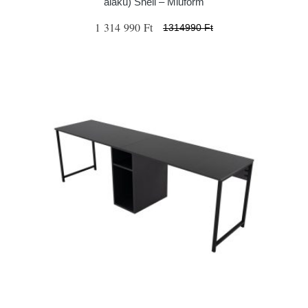
alakú) Shell – Miuform
1 314 990 Ft
1314990 Ft