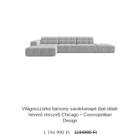
Világosszürke bársony sarokkanapé (bal oldali-
heverő résszel) Chicago – Cosmopolitan
Design
1 194 990 Ft
1194990 Ft