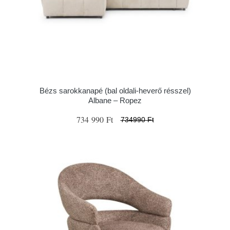
Bézs sarokkanapé (bal oldali-heverő résszel)
Albane – Ropez
734 990 Ft
734990 Ft