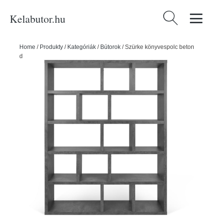
Kelabutor.hu
Keresés:
Home
/
Produkty
/
Kategóriák
/
Bútorok
/
Szürke könyvespolc beton
dekorral 150x198 cm Berlin – TemaHome