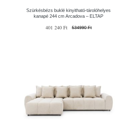
Szürkésbézs buklé kinyitható-tárolóhelyes
kanapé 244 cm Arcadova – ELTAP
401 240 Ft
534990 Ft