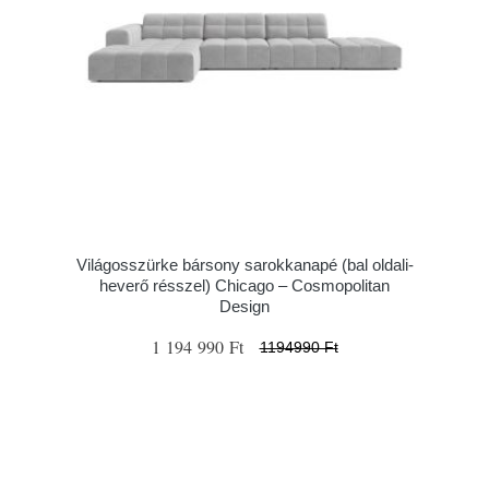
Világosszürke bársony sarokkanapé (bal oldali-
heverő résszel) Chicago – Cosmopolitan
Design
1 194 990 Ft
1194990 Ft