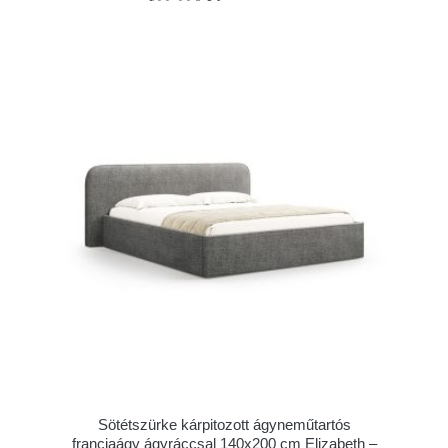
Sötétszürke kárpitozott ágyneműtartós
franciaágy ágyráccsal 140x200 cm Elizabeth –