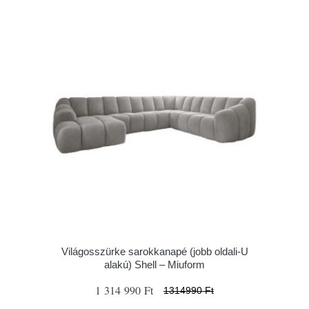
Világosszürke sarokkanapé (jobb oldali-U
alakú) Shell – Miuform
1 314 990 Ft
1314990 Ft