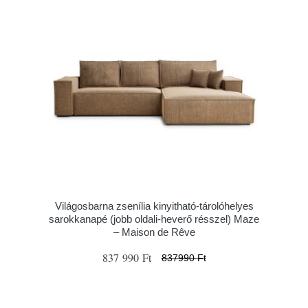
Világosbarna zsenília kinyitható-tárolóhelyes
sarokkanapé (jobb oldali-heverő résszel) Maze
– Maison de Rêve
837 990 Ft
837990 Ft