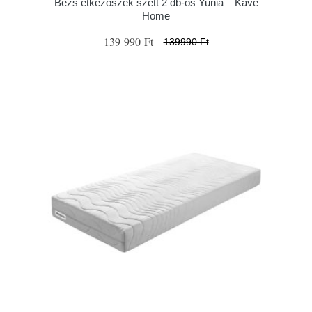
Bézs étkezőszék szett 2 db-os Yunia – Kave
Home
139 990 Ft
139990 Ft