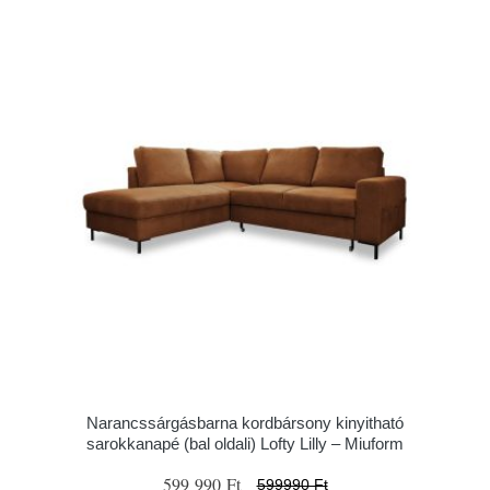
Narancssárgásbarna kordbársony kinyitható
sarokkanapé (bal oldali) Lofty Lilly – Miuform
599 990 Ft
599990 Ft