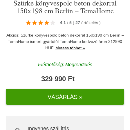
Szürke könyvespolc beton dekorral
150x198 cm Berlin – TemaHome
4.1
/
5
(
27
értékelés
)
Akciós: Szürke könyvespolc beton dekorral 150x198 cm Berlin –
TemaHome ismert gyártótól
TemaHome
kedvező áron 312990
HUF.
Mutass többet »
Elérhetőség: Megrendelés
329 990 Ft
VÁSÁRLÁS »
Ingyenes szállítás