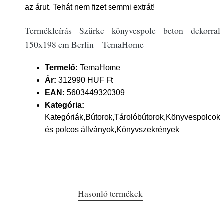
az árut. Tehát nem fizet semmi extrát!
Termékleírás Szürke könyvespolc beton dekorral
150x198 cm Berlin – TemaHome
Termelő:
TemaHome
Ár:
312990 HUF Ft
EAN:
5603449320309
Kategória:
Kategóriák,Bútorok,Tárolóbútorok,Könyvespolcok
és polcos állványok,Könyvszekrények
Hasonló termékek