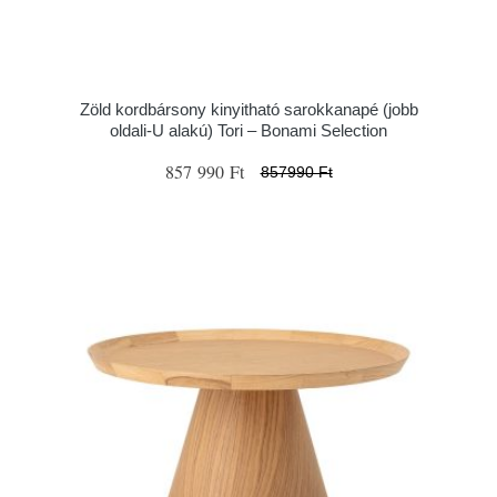
Zöld kordbársony kinyitható sarokkanapé (jobb
oldali-U alakú) Tori – Bonami Selection
857 990 Ft
857990 Ft