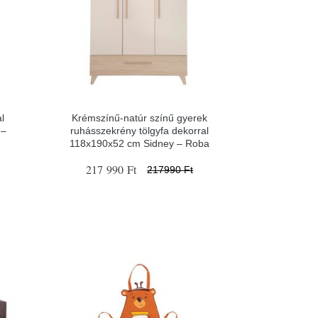
al
Krémszínű-natúr színű gyerek
 –
ruhásszekrény tölgyfa dekorral
118x190x52 cm Sidney – Roba
217 990 Ft
217990 Ft