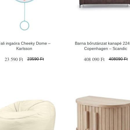
Fali ingaóra Cheeky Dome –
Barna bőrutánzat kanapé 22
Karlsson
Copenhagen – Scandic
23 590 Ft
408 090 Ft
23590 Ft
408090 Ft