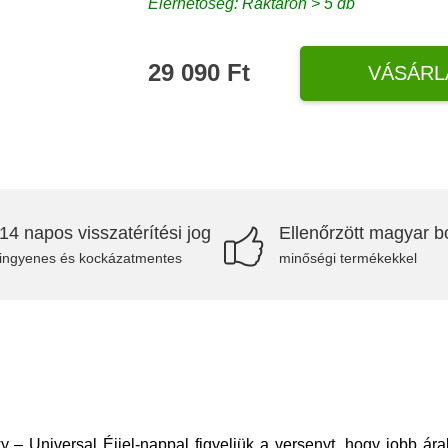
Elérhetőség: Raktáron > 5 db
29 090 Ft
VÁSÁRL
14 napos visszatérítési jog
Ellenőrzött magyar bo
ingyenes és kockázatmentes
minőségi termékekkel
 Universal Éjjel-nappal figyeljük a versenyt, hogy jobb ár