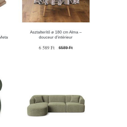
Asztalterítő ø 180 cm Alma –
 Meta
douceur d'intérieur
6 589 Ft
6589 Ft