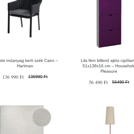
ete műanyag kerti szék Cairo –
Lila fém billenő ajtós cipőtar
Hartman
51x138x16 cm – Househol
Pleasure
136 990 Ft
136990 Ft
56 490 Ft
56490 Ft