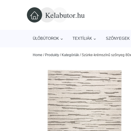
Kelabutor.hu
ÜLŐBÚTOROK
TEXTÍLIÁK
SZŐNYEGEK 
Home
/
Produkty
/
Kategóriák
/
Szürke-krémszínű szőnyeg 80