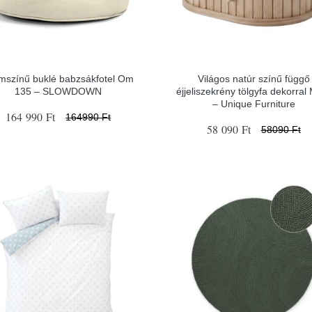
mszínű buklé babzsákfotel Om
Világos natúr színű függő
135 – SLOWDOWN
éjjeliszekrény tölgyfa dekorral
– Unique Furniture
164 990 Ft
164990 Ft
58 090 Ft
58090 Ft