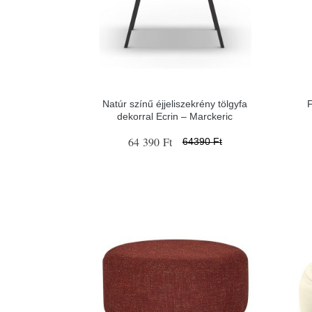
Natúr színű éjjeliszekrény tölgyfa
dekorral Ecrin – Marckeric
64 390 Ft
64390 Ft