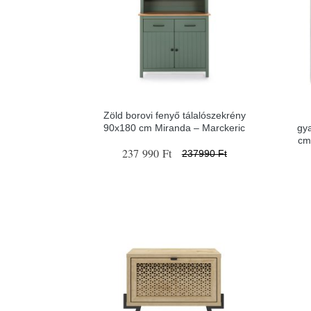
Zöld borovi fenyő tálalószekrény
90x180 cm Miranda – Marckeric
gy
cm
237 990 Ft
237990 Ft