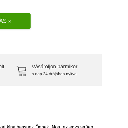
ÁS »
lt
Vásároljon bármikor
a nap 24 órájában nyitva
akat kínálhassunk Önnek. Nos, ez egyszerűen