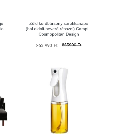
jú
Zöld kordbársony sarokkanapé
io –
(bal oldali-heverő résszel) Campi –
Cosmopolitan Design
865 990 Ft
865990 Ft