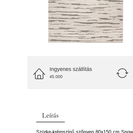
Ingyenes szállítás
45.000
Leírás
Szürke-krémszínű szőnyeg 80x150 cm Snowy –