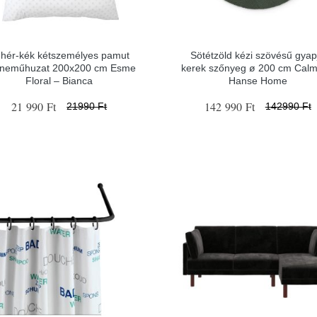
hér-kék kétszemélyes pamut
Sötétzöld kézi szövésű gyap
neműhuzat 200x200 cm Esme
kerek szőnyeg ø 200 cm Calm
Floral – Bianca
Hanse Home
21 990 Ft
142 990 Ft
21990 Ft
142990 Ft