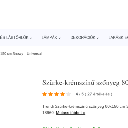
ÉS LÁBTÖRLŐK
LÁMPÁK
DEKORÁCIÓK
LAKÁSKIE
x150 cm Snowy – Universal
Szürke-krémszínű szőnyeg 8
4
/
5
(
27
értékelés
)
Trendi Szürke-krémszínű szőnyeg 80x150 cm S
18960.
Mutass többet »