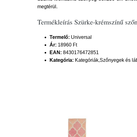
megtérül.
Termékleírás Szürke-krémszínű sző
Termelő:
Universal
Ár:
18960 Ft
EAN:
8430176472851
Kategória:
Kategóriák,Szőnyegek és lá