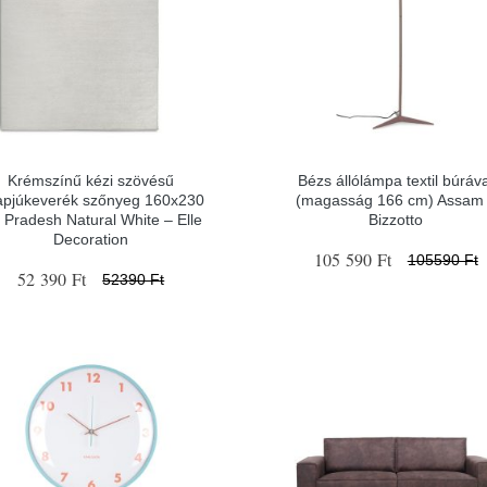
Krémszínű kézi szövésű
Bézs állólámpa textil búráv
apjúkeverék szőnyeg 160x230
(magasság 166 cm) Assam
 Pradesh Natural White – Elle
Bizzotto
Decoration
105 590 Ft
105590 Ft
52 390 Ft
52390 Ft