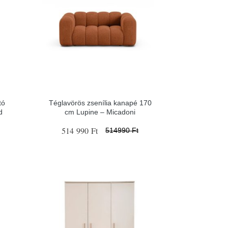
tó
Téglavörös zsenília kanapé 170
d
cm Lupine – Micadoni
514 990 Ft
514990 Ft