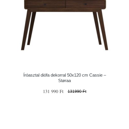
Íróasztal diófa dekorral 50x120 cm Cassie –
Støraa
131 990 Ft
131990 Ft