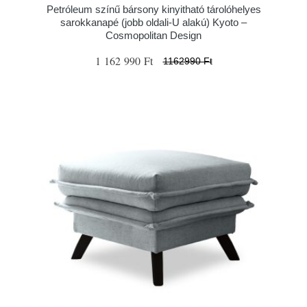
Petróleum színű bársony kinyitható tárolóhelyes
sarokkanapé (jobb oldali-U alakú) Kyoto –
Cosmopolitan Design
1 162 990 Ft
1162990 Ft