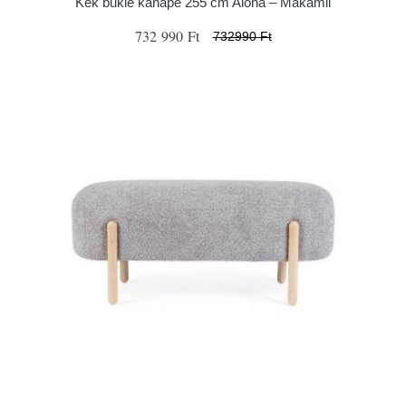
Kék buklé kanapé 255 cm Aloha – Makamii
732 990 Ft
732990 Ft