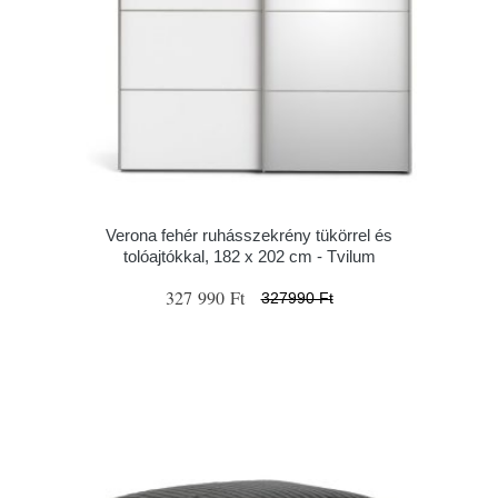
Verona fehér ruhásszekrény tükörrel és
tolóajtókkal, 182 x 202 cm - Tvilum
327 990 Ft
327990 Ft