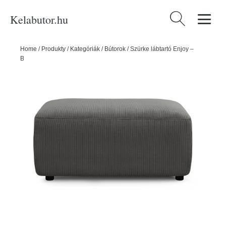
Kelabutor.hu
Keresés:
Home
/
Produkty
/
Kategóriák
/
Bútorok
/
Szürke lábtartó Enjoy –
Bobochic Paris