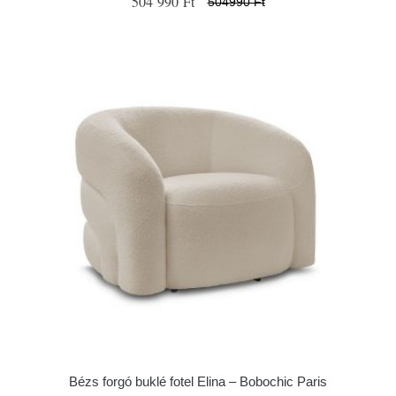
504 990 Ft
504990 Ft
Bézs forgó buklé fotel Elina – Bobochic Paris