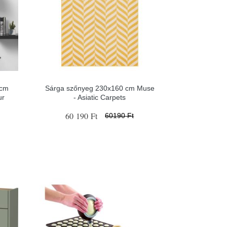
 cm
Sárga szőnyeg 230x160 cm Muse
ur
- Asiatic Carpets
60 190 Ft
60190 Ft