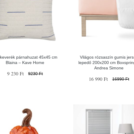
keverék párnahuzat 45x45 cm
Világos rózsaszín gumis jer
Blaina – Kave Home
lepedő 200x200 cm Boxsprin
Andrea Simone
9 230 Ft
9230 Ft
16 990 Ft
16990 Ft