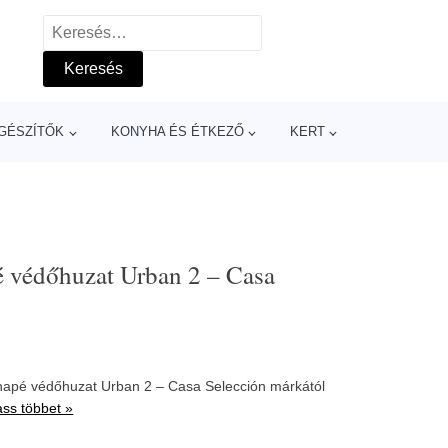
Keresés:
GÉSZÍTŐK
KONYHA ÉS ÉTKEZŐ
KERT
 védőhuzat Urban 2 – Casa
napé védőhuzat Urban 2 – Casa Selección márkától
ss többet »