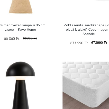
zs mennyezeti lámpa ø 35 cm
Zöld zsenília sarokkanapé (j
Lisora – Kave Home
oldali-L alakú) Copenhagen
Scandic
66 860 Ft
66860 Ft
673 990 Ft
673990 Ft