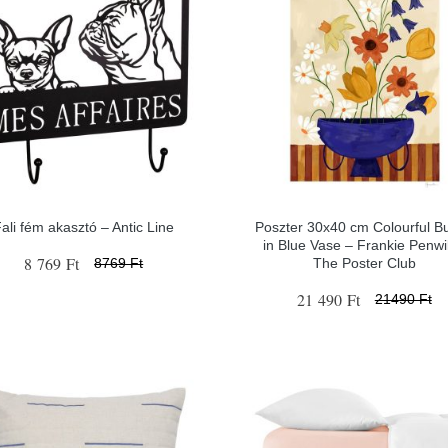
ali fém akasztó – Antic Line
Poszter 30x40 cm Colourful B
in Blue Vase – Frankie Penwil
8 769 Ft
The Poster Club
8769 Ft
21 490 Ft
21490 Ft