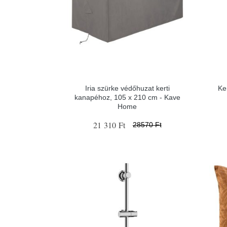
Iria szürke védőhuzat kerti
Ke
kanapéhoz, 105 x 210 cm - Kave
Home
21 310 Ft
28570 Ft