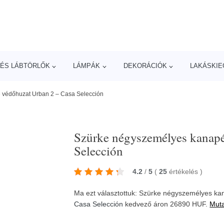
ÉS LÁBTÖRLŐK
LÁMPÁK
DEKORÁCIÓK
LAKÁSKIE
 védőhuzat Urban 2 – Casa Selección
Szürke négyszemélyes kanapé
Selección
4.2
/
5
(
25
értékelés
)
Ma ezt választottuk: Szürke négyszemélyes ka
Casa Selección
kedvező áron 26890 HUF.
Muta