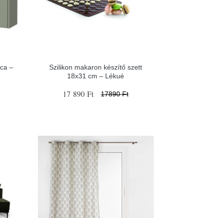
eca –
Szilikon makaron készítő szett
18x31 cm – Lékué
17 890 Ft
17890 Ft