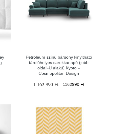
sey
Petróleum színű bársony kinyitható
g –
tárolóhelyes sarokkanapé (jobb
oldali-U alakú) Kyoto –
Cosmopolitan Design
1 162 990 Ft
1162990 Ft