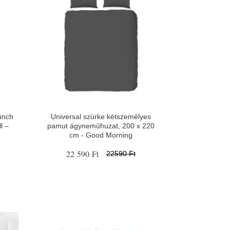
unch
Universal szürke kétszemélyes
l –
pamut ágyneműhuzat, 200 x 220
cm - Good Morning
22 590 Ft
22590 Ft