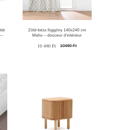
obb
Zöld-bézs függöny 140x240 cm
 –
Maho – douceur d'intérieur
10 490 Ft
10490 Ft