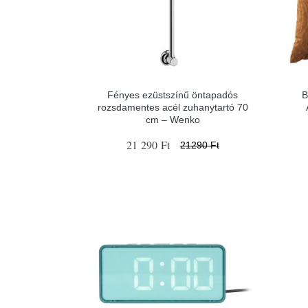
Fényes ezüstszínű öntapadós
B
rozsdamentes acél zuhanytartó 70
cm – Wenko
21 290 Ft
21290 Ft