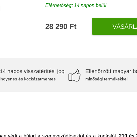
Elérhetőség: 14 napon belül
28 290 Ft
VÁSÁRL
14 napos visszatérítési jog
Ellenőrzött magyar bo
ingyenes és kockázatmentes
minőségi termékekkel
n védi a bútort a szennyeződésektől és a kopástól.
210 és 