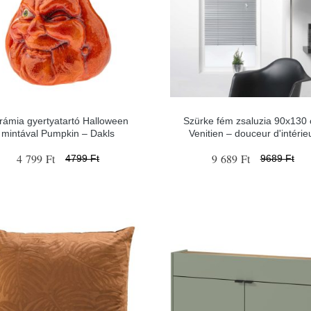
rámia gyertyatartó Halloween
Szürke fém zsaluzia 90x130
mintával Pumpkin – Dakls
Venitien – douceur d'intérie
4 799 Ft
9 689 Ft
4799 Ft
9689 Ft