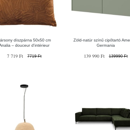
ársony díszpárna 50x50 cm
Zöld-natúr színű cipőtartó Am
Analia – douceur d'intérieur
Germania
7 719 Ft
139 990 Ft
7719 Ft
139990 Ft