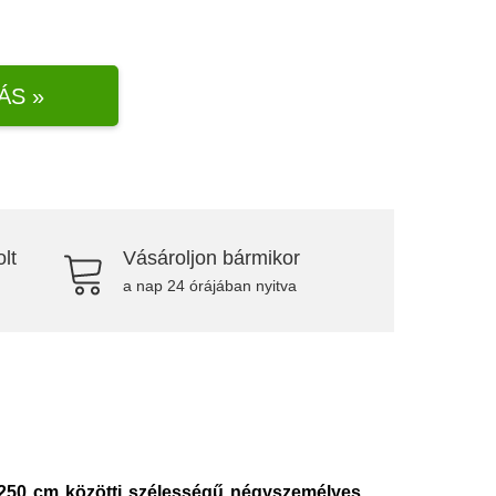
ÁS »
lt
Vásároljon bármikor
a nap 24 órájában nyitva
250 cm közötti szélességű négyszemélyes