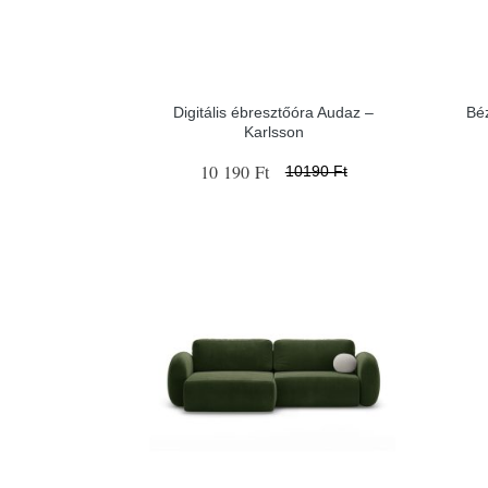
Digitális ébresztőóra Audaz –
Bé
Karlsson
10 190 Ft
10190 Ft