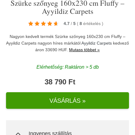
Szürke szőnyeg 160x230 cm Fluffy –
Ayyildiz Carpets
4.7
/
5
(
8
értékelés
)
Nagyon kedvelt termék Szürke szőnyeg 160x230 cm Fluffy –
Ayyildiz Carpets nagyon híres márkától
Ayyildiz Carpets
kedvező
áron 33690 HUF.
Mutass többet »
Elérhetőség: Raktáron > 5 db
38 790 Ft
VÁSÁRLÁS »
Ingyenes szállítás