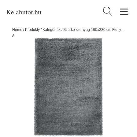
Kelabutor.hu
Keresés:
Home
/
Produkty
/
Kategóriák
/
Szürke szőnyeg 160x230 cm Fluffy –
Ayyildiz Carpets