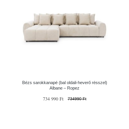
Bézs sarokkanapé (bal oldali-heverő résszel)
Albane – Ropez
734 990 Ft
734990 Ft