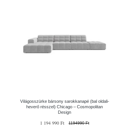
Világosszürke bársony sarokkanapé (bal oldali-
heverő résszel) Chicago – Cosmopolitan
Design
1 194 990 Ft
1194990 Ft