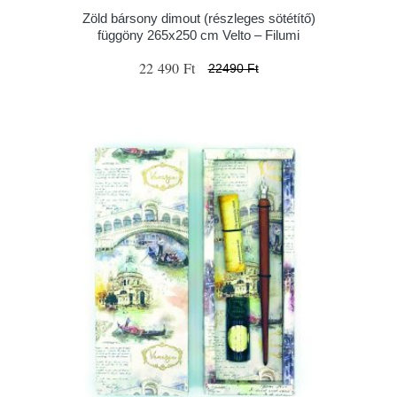
Zöld bársony dimout (részleges sötétítő)
függöny 265x250 cm Velto – Filumi
22 490 Ft
22490 Ft