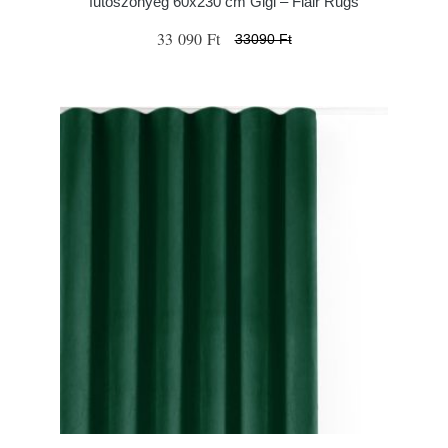
futószőnyeg 60x230 cm Gigi – Flair Rugs
33 090 Ft
33090 Ft