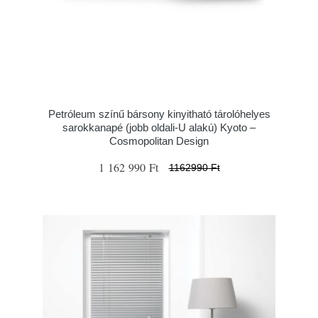
Petróleum színű bársony kinyitható tárolóhelyes
sarokkanapé (jobb oldali-U alakú) Kyoto –
Cosmopolitan Design
1 162 990 Ft
1162990 Ft