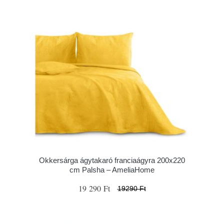
Okkersárga ágytakaró franciaágyra 200x220
cm Palsha – AmeliaHome
19 290 Ft
19290 Ft