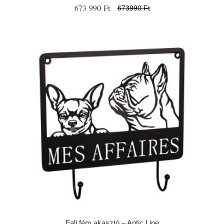
673 990 Ft
673990 Ft
Fali fém akasztó – Antic Line