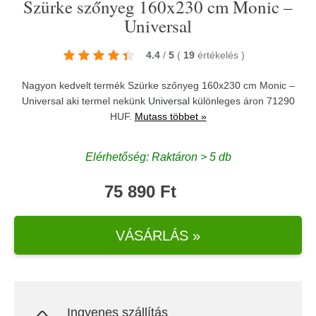
Szürke szőnyeg 160x230 cm Monic –
Universal
4.4
/
5
(
19
értékelés
)
Nagyon kedvelt termék Szürke szőnyeg 160x230 cm Monic –
Universal aki termel nekünk
Universal
különleges áron 71290
HUF.
Mutass többet »
Elérhetőség: Raktáron > 5 db
75 890 Ft
VÁSÁRLÁS »
Ingyenes szállítás