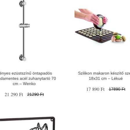
ényes ezüstszínű öntapadós
Szilikon makaron készítő sze
sdamentes acél zuhanytartó 70
18x31 cm – Lékué
cm – Wenko
17 890 Ft
17890 Ft
21 290 Ft
21290 Ft