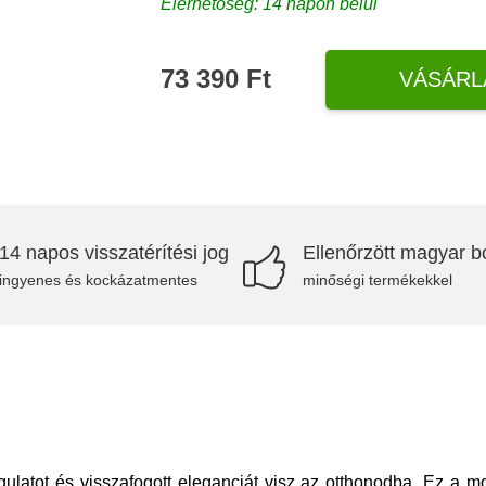
Elérhetőség: 14 napon belül
73 390 Ft
VÁSÁRL
14 napos visszatérítési jog
Ellenőrzött magyar bo
ingyenes és kockázatmentes
minőségi termékekkel
latot és visszafogott eleganciát visz az otthonodba. Ez a mo