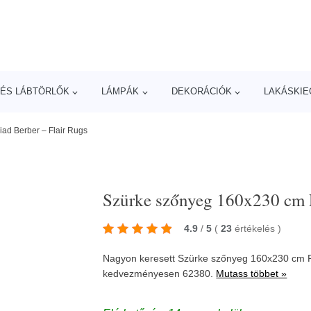
ÉS LÁBTÖRLŐK
LÁMPÁK
DEKORÁCIÓK
LAKÁSKIE
ad Berber – Flair Rugs
Szürke szőnyeg 160x230 cm R
4.9
/
5
(
23
értékelés
)
Nagyon keresett Szürke szőnyeg 160x230 cm Ri
kedvezményesen 62380.
Mutass többet »