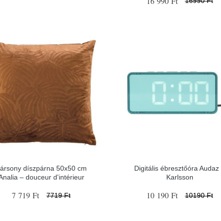
16 990 Ft
16990 Ft
ársony díszpárna 50x50 cm
Digitális ébresztőóra Audaz
Analia – douceur d'intérieur
Karlsson
7 719 Ft
10 190 Ft
7719 Ft
10190 Ft