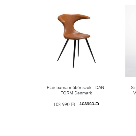
Flair barna műbőr szék - ​​​​​DAN-
Sz
FORM Denmark
V
108 990 Ft
108990 Ft