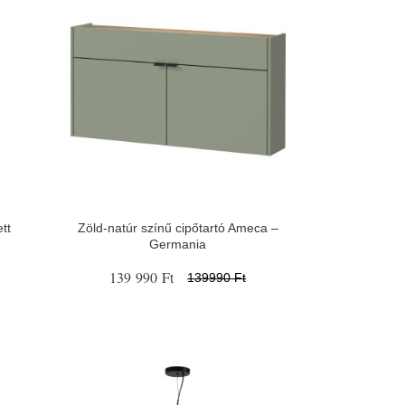
tt
Zöld-natúr színű cipőtartó Ameca –
Germania
139 990 Ft
139990 Ft