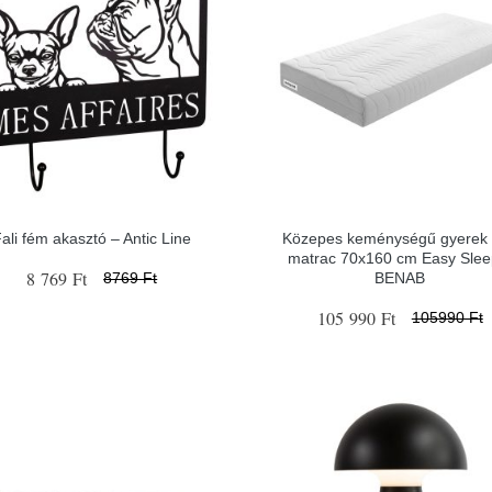
ali fém akasztó – Antic Line
Közepes keménységű gyerek
matrac 70x160 cm Easy Slee
8 769 Ft
BENAB
8769 Ft
105 990 Ft
105990 Ft