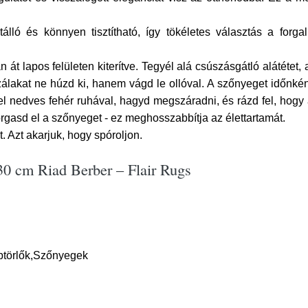
álló és könnyen tisztítható, így tökéletes választás a forga
át lapos felületen kiterítve. Tegyél alá csúszásgátló alátéte
zálakat ne húzd ki, hanem vágd le ollóval. A szőnyeget időnként
el nedves fehér ruhával, hagyd megszáradni, és rázd fel, hogy
orgasd el a szőnyeget - ez meghosszabbítja az élettartamát.
. Azt akarjuk, hogy spóroljon.
0 cm Riad Berber – Flair Rugs
btörlők,Szőnyegek