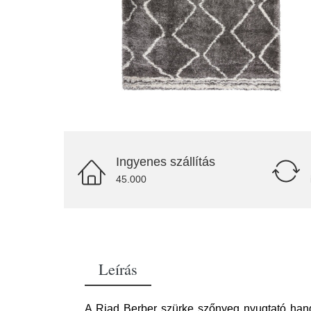
Ingyenes szállítás
45.000
Leírás
A Riad Berber szürke szőnyeg nyugtató hangu