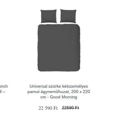
unch
Universal szürke kétszemélyes
l –
pamut ágyneműhuzat, 200 x 220
cm - Good Morning
22 590 Ft
22590 Ft