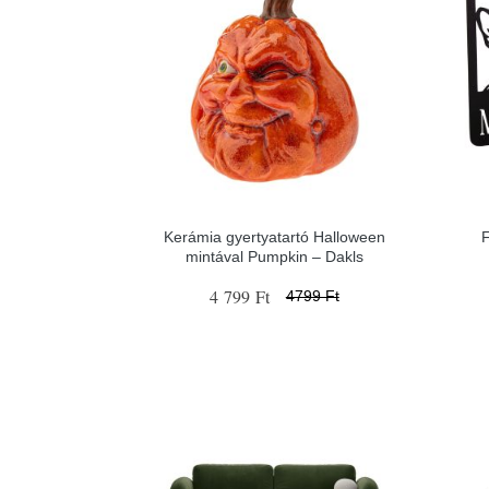
Kerámia gyertyatartó Halloween
F
mintával Pumpkin – Dakls
4 799 Ft
4799 Ft