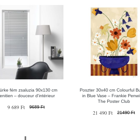
ürke fém zsaluzia 90x130 cm
Poszter 30x40 cm Colourful B
enitien – douceur d'intérieur
in Blue Vase – Frankie Penwil
The Poster Club
9 689 Ft
9689 Ft
21 490 Ft
21490 Ft