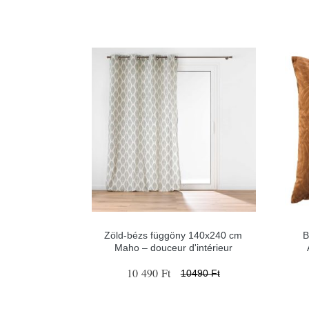
Zöld-bézs függöny 140x240 cm
B
Maho – douceur d'intérieur
10 490 Ft
10490 Ft