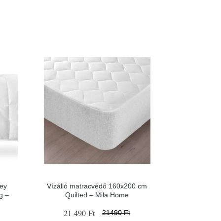
sey
Vízálló matracvédő 160x200 cm
g –
Quilted – Mila Home
21 490 Ft
21490 Ft