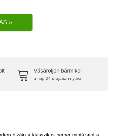
ÁS »
lt
Vásároljon bármikor
a nap 24 órájában nyitva
dern dizájn a klasszikus berber mintázatot a