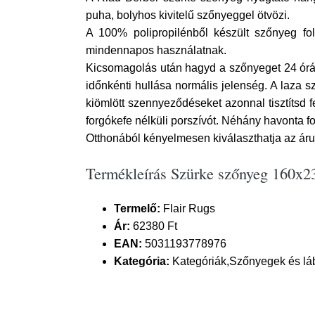
puha, bolyhos kivitelű szőnyeggel ötvözi.
A 100% polipropilénből készült szőnyeg folt
mindennapos használatnak.
Kicsomagolás után hagyd a szőnyeget 24 órán 
időnkénti hullása normális jelenség. A laza s
kiömlött szennyeződéseket azonnal tisztítsd f
forgókefe nélküli porszívót. Néhány havonta f
Otthonából kényelmesen kiválaszthatja az árut
Termékleírás Szürke szőnyeg 160x23
Termelő:
Flair Rugs
Ár:
62380 Ft
EAN:
5031193778976
Kategória:
Kategóriák,Szőnyegek és lá