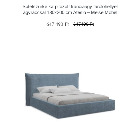
Sötétszürke kárpitozott franciaágy tárolóhellyel
ágyráccsal 180x200 cm Atesio – Meise Möbel
647 490 Ft
647490 Ft