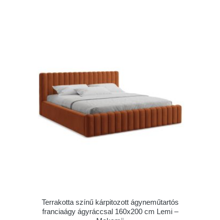
Terrakotta színű kárpitozott ágyneműtartós
franciaágy ágyráccsal 160x200 cm Lemi –