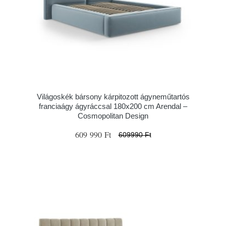
Világoskék bársony kárpitozott ágyneműtartós
franciaágy ágyráccsal 180x200 cm Arendal –
Cosmopolitan Design
609 990 Ft
609990 Ft