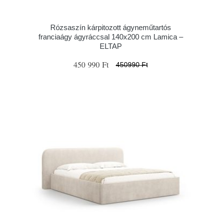
Rózsaszín kárpitozott ágyneműtartós
franciaágy ágyráccsal 140x200 cm Lamica –
ELTAP
450 990 Ft
450990 Ft