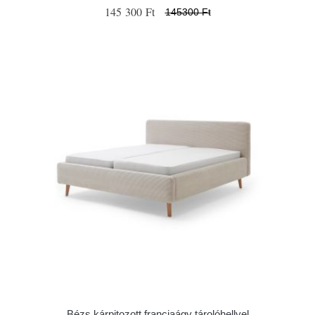
145 300 Ft
145300 Ft
Bézs kárpitozott franciaágy tárolóhellyel