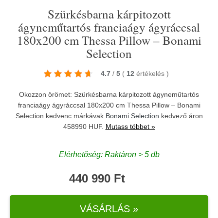
Szürkésbarna kárpitozott
ágyneműtartós franciaágy ágyráccsal
180x200 cm Thessa Pillow – Bonami
Selection
4.7
/
5
(
12
értékelés
)
Okozzon örömet: Szürkésbarna kárpitozott ágyneműtartós
franciaágy ágyráccsal 180x200 cm Thessa Pillow – Bonami
Selection kedvenc márkávak
Bonami Selection
kedvező áron
458990 HUF.
Mutass többet »
Elérhetőség: Raktáron > 5 db
440 990 Ft
VÁSÁRLÁS »