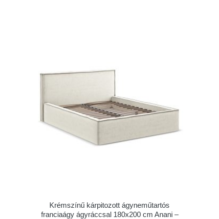
Krémszínű kárpitozott ágyneműtartós
franciaágy ágyráccsal 180x200 cm Anani –