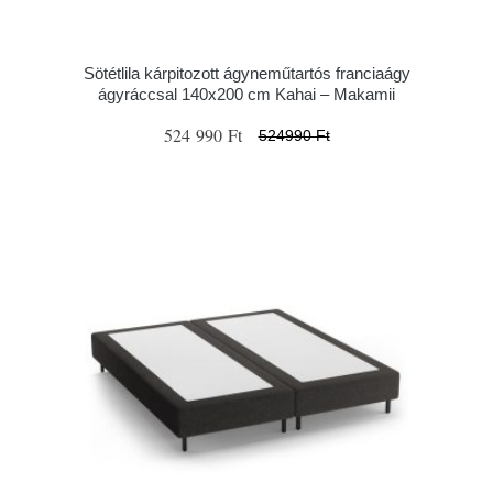
Sötétlila kárpitozott ágyneműtartós franciaágy
ágyráccsal 140x200 cm Kahai – Makamii
524 990 Ft
524990 Ft