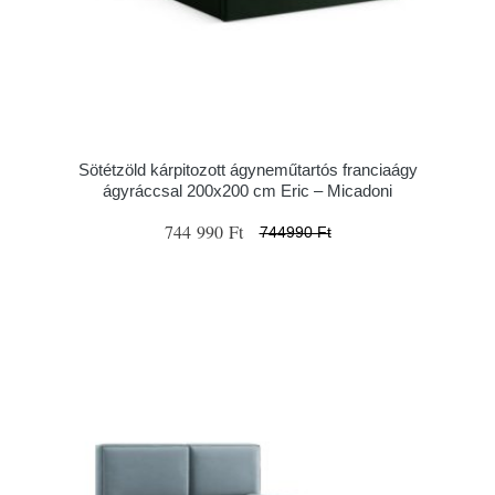
Sötétzöld kárpitozott ágyneműtartós franciaágy
ágyráccsal 200x200 cm Eric – Micadoni
744 990 Ft
744990 Ft