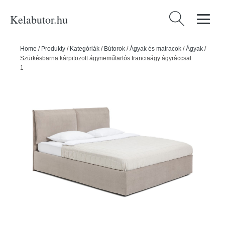
Kelabutor.hu
Keresés:
Home
/
Produkty
/
Kategóriák
/
Bútorok
/
Ágyak és matracok
/
Ágyak
/
Szürkésbarna kárpitozott ágyneműtartós franciaágy ágyráccsal
180x200 cm Thessa Pillow – Bonami Selection