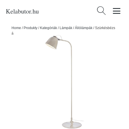
Kelabutor.hu
Keresés:
Home
/
Produkty
/
Kategóriák
/
Lámpák
/
Állólámpák
/
Szürkésbézs
állólámpa fém búrával (magasság 130 cm) Tilt – Markslöjd