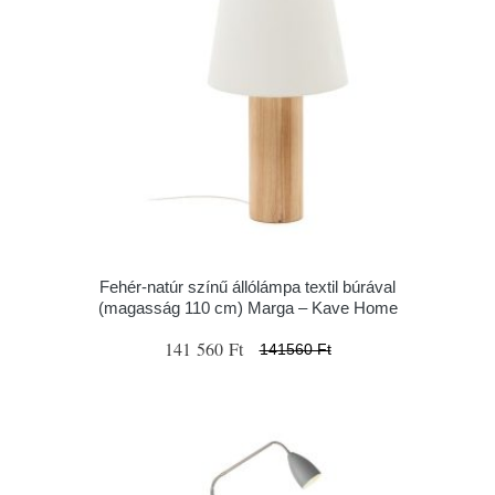
Fehér-natúr színű állólámpa textil búrával
(magasság 110 cm) Marga – Kave Home
141 560 Ft
141560 Ft