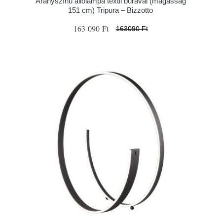
Aranyszínű állólámpa textil búrával (magasság
151 cm) Tripura – Bizzotto
163 090 Ft
163090 Ft