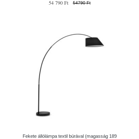
54 790 Ft
54790 Ft
Fekete állólámpa textil búrával (magasság 189