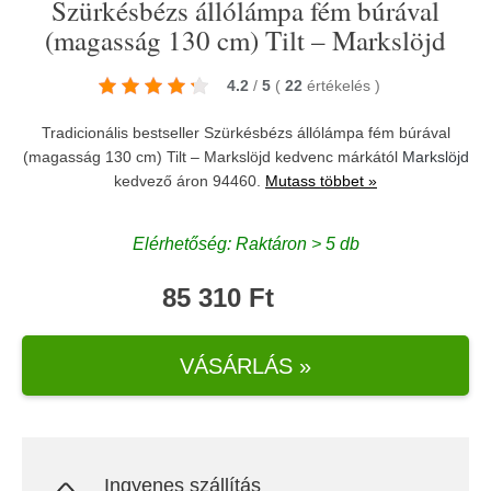
Szürkésbézs állólámpa fém búrával
(magasság 130 cm) Tilt – Markslöjd
4.2
/
5
(
22
értékelés
)
Tradicionális bestseller Szürkésbézs állólámpa fém búrával
(magasság 130 cm) Tilt – Markslöjd kedvenc márkától
Markslöjd
kedvező áron 94460.
Mutass többet »
Elérhetőség: Raktáron > 5 db
85 310 Ft
VÁSÁRLÁS »
Ingyenes szállítás