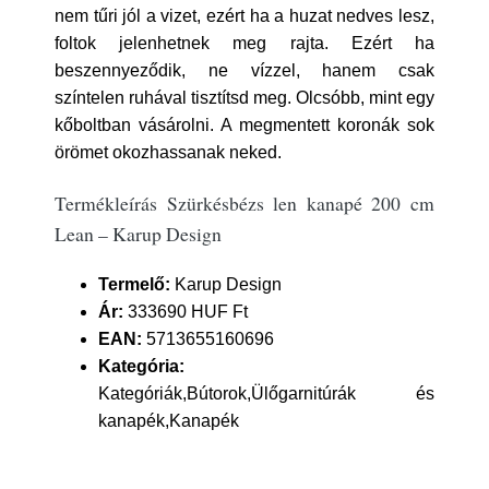
nem tűri jól a vizet, ezért ha a huzat nedves lesz,
foltok jelenhetnek meg rajta. Ezért ha
beszennyeződik, ne vízzel, hanem csak
színtelen ruhával tisztítsd meg. Olcsóbb, mint egy
kőboltban vásárolni. A megmentett koronák sok
örömet okozhassanak neked.
Termékleírás Szürkésbézs len kanapé 200 cm
Lean – Karup Design
Termelő:
Karup Design
Ár:
333690 HUF Ft
EAN:
5713655160696
Kategória:
Kategóriák,Bútorok,Ülőgarnitúrák és
kanapék,Kanapék