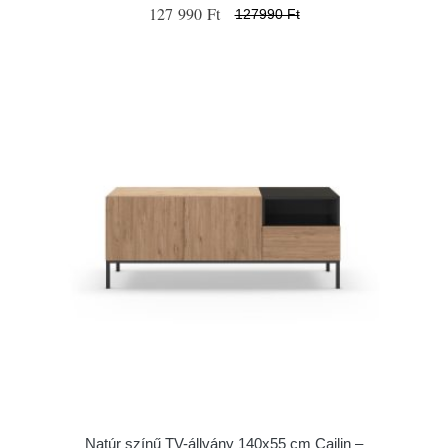
127 990 Ft
127990 Ft
Natúr színű TV-állvány 140x55 cm Cailin –