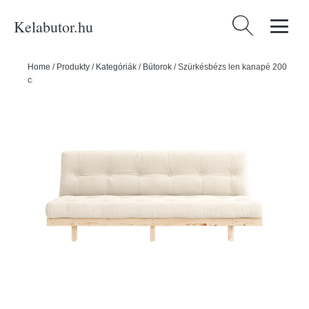
Kelabutor.hu
Keresés:
Home
/
Produkty
/
Kategóriák
/
Bútorok
/
Szürkésbézs len kanapé 200
cm Lean – Karup Design