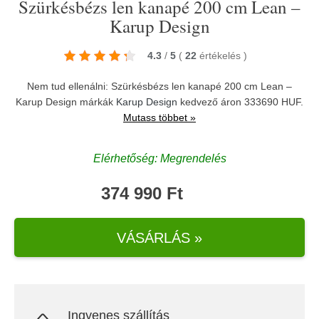
Szürkésbézs len kanapé 200 cm Lean –
Karup Design
4.3
/
5
(
22
értékelés
)
Nem tud ellenálni: Szürkésbézs len kanapé 200 cm Lean –
Karup Design márkák
Karup Design
kedvező áron 333690 HUF.
Mutass többet »
Elérhetőség: Megrendelés
374 990 Ft
VÁSÁRLÁS »
Ingyenes szállítás