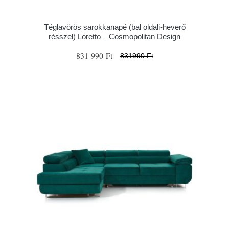
Téglavörös sarokkanapé (bal oldali-heverő
résszel) Loretto – Cosmopolitan Design
831 990 Ft
831990 Ft