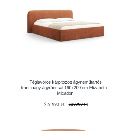
Téglavörös kárpitozott ágyneműtartós
franciaágy ágyráccsal 160x200 cm Elizabeth –
Micadoni
519 990 Ft
519990 Ft