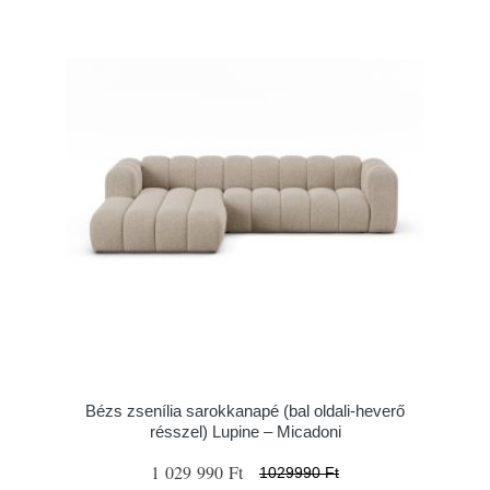
Bézs zsenília sarokkanapé (bal oldali-heverő
résszel) Lupine – Micadoni
1 029 990 Ft
1029990 Ft