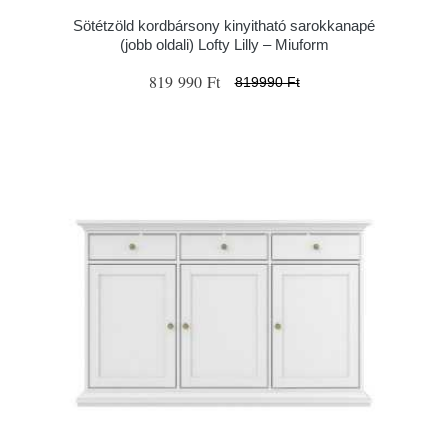
Sötétzöld kordbársony kinyitható sarokkanapé
(jobb oldali) Lofty Lilly – Miuform
819 990 Ft
819990 Ft