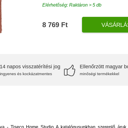
Elérhetőség: Raktáron > 5 db
8 769 Ft
VÁSÁRLÁ
14 napos visszatérítési jog
Ellenőrzött magyar bo
ingyenes és kockázatmentes
minőségi termékekkel
iva - Tiseco Home Studio A katalógusunkban szereplő áruk 