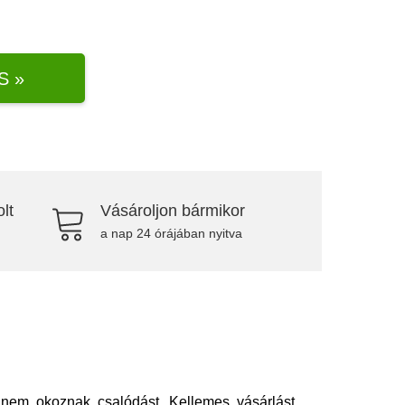
S »
lt
Vásároljon bármikor
a nap 24 órájában nyitva
nem okoznak csalódást. Kellemes vásárlást