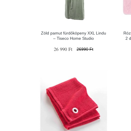
Zöld pamut fürdőköpeny XXL Lindu
Róz
– Tiseco Home Studio
2 
26 990 Ft
26990 Ft