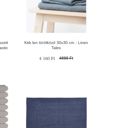
szett
Kék len törölköző 30x30 cm - Linen
astic
Tales
4 160 Ft
4899 Ft