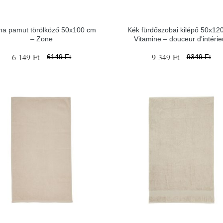
na pamut törölköző 50x100 cm
Kék fürdőszobai kilépő 50x12
– Zone
Vitamine – douceur d'intérie
6 149 Ft
9 349 Ft
6149 Ft
9349 Ft