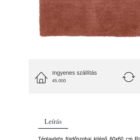
Ingyenes szállítás
45.000
Leírás
Téglavörös fürdőszobai kilépő 60x60 cm R