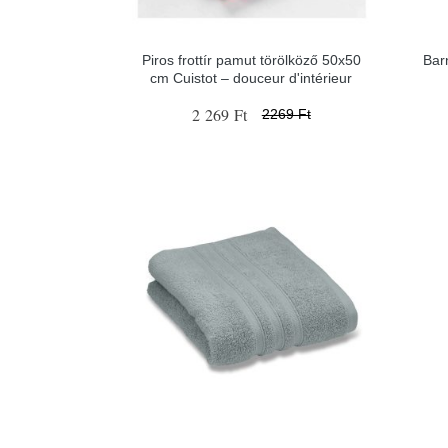
Piros frottír pamut törölköző 50x50
Bar
cm Cuistot – douceur d'intérieur
2 269 Ft
2269 Ft