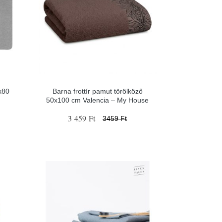
x80
Barna frottír pamut törölköző
50x100 cm Valencia – My House
3 459 Ft
3459 Ft