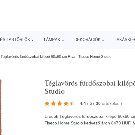
ÉS LÁBTÖRLŐK
LÁMPÁK
DEKORÁCIÓK
LAKÁSKIE
/
Téglavörös fürdőszobai kilépő 60x60 cm Riva - Tiseco Home Studio
Téglavörös fürdőszobai kilé
Studio
4.4
/
5
(
30
értékelés
)
Eredeti Téglavörös fürdőszobai kilépő 60x60 c
Tiseco Home Studio
kedvező áron 8479 HUF.
M