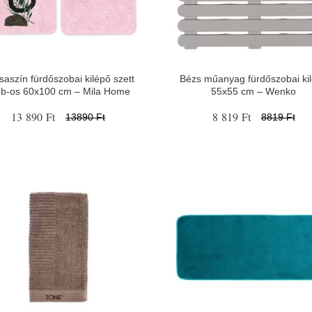
saszín fürdőszobai kilépő szett
Bézs műanyag fürdőszobai ki
db-os 60x100 cm – Mila Home
55x55 cm – Wenko
13 890 Ft
8 819 Ft
13890 Ft
8819 Ft