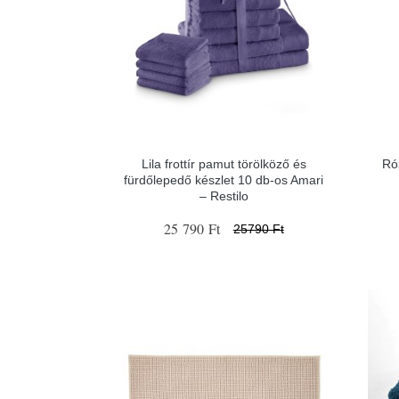
Lila frottír pamut törölköző és
Ró
fürdőlepedő készlet 10 db-os Amari
– Restilo
25 790 Ft
25790 Ft