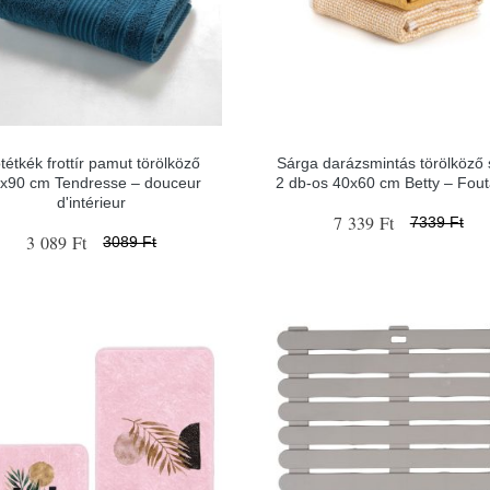
tétkék frottír pamut törölköző
Sárga darázsmintás törölköző 
x90 cm Tendresse – douceur
2 db-os 40x60 cm Betty – Fout
d'intérieur
7 339 Ft
7339 Ft
3 089 Ft
3089 Ft