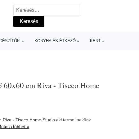
Keresés:
GÉSZÍTŐK
KONYHA ÉS ÉTKEZŐ
KERT
pő 60x60 cm Riva - Tiseco Home
m Riva - Tiseco Home Studio aki termel nekünk
utass többet »