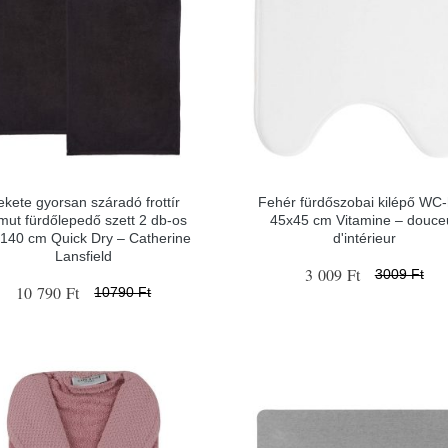
ekete gyorsan száradó frottír
Fehér fürdőszobai kilépő WC
mut fürdőlepedő szett 2 db-os
45x45 cm Vitamine – douce
140 cm Quick Dry – Catherine
d'intérieur
Lansfield
3 009 Ft
3009 Ft
10 790 Ft
10790 Ft