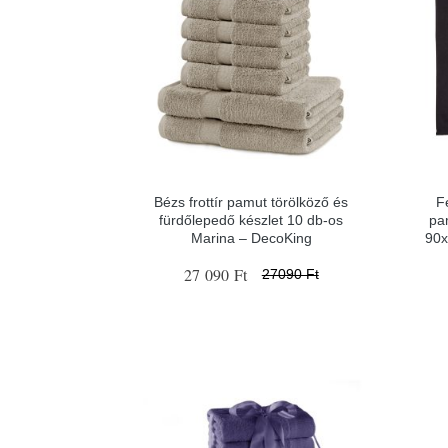
Bézs frottír pamut törölköző és
F
fürdőlepedő készlet 10 db-os
pa
Marina – DecoKing
90x
27 090 Ft
27090 Ft