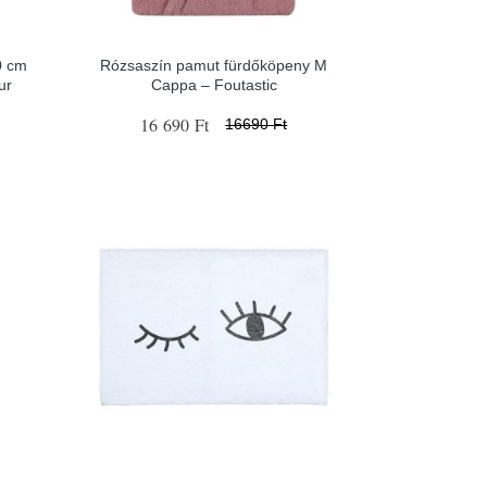
0 cm
Rózsaszín pamut fürdőköpeny M
ur
Cappa – Foutastic
16 690 Ft
16690 Ft