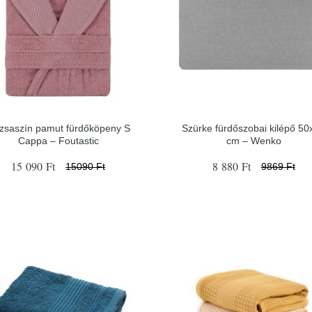
zsaszín pamut fürdőköpeny S
Szürke fürdőszobai kilépő 50
Cappa – Foutastic
cm – Wenko
15 090 Ft
8 880 Ft
15090 Ft
9869 Ft