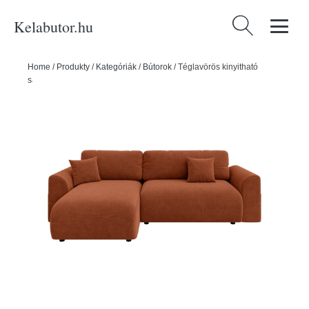
Kelabutor.hu
Keresés:
Home
/
Produkty
/
Kategóriák
/
Bútorok
/
Téglavörös kinyitható
sarokkanapé (variálható) Lorine – Ropez