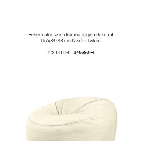
Fehér-natúr színű komód tölgyfa dekorral
197x84x48 cm Next – Tvilum
128 010 Ft
140690 Ft