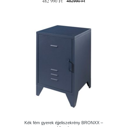
482 990 Ft
482990 Ft
Kék fém gyerek éjjeliszekrény BRONXX –