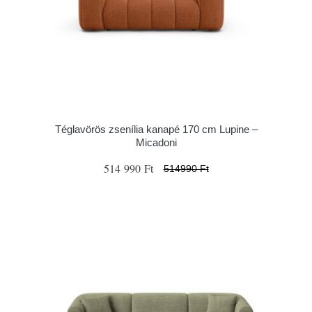
Téglavörös zsenília kanapé 170 cm Lupine –
Micadoni
514 990 Ft
514990 Ft