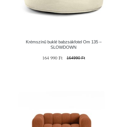
Krémszínű buklé babzsákfotel Om 135 –
SLOWDOWN
164 990 Ft
164990 Ft