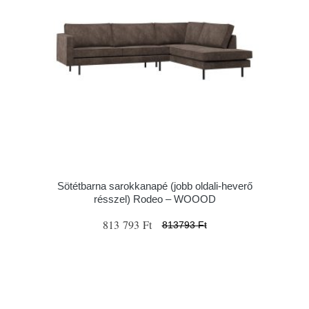
Sötétbarna sarokkanapé (jobb oldali-heverő
résszel) Rodeo – WOOOD
813 793 Ft
813793 Ft