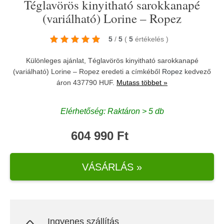
Téglavörös kinyitható sarokkanapé
(variálható) Lorine – Ropez
5
/
5
(
5
értékelés
)
Különleges ajánlat, Téglavörös kinyitható sarokkanapé
(variálható) Lorine – Ropez eredeti a címkéből
Ropez
kedvező
áron 437790 HUF.
Mutass többet »
Elérhetőség: Raktáron > 5 db
604 990 Ft
VÁSÁRLÁS »
Ingyenes szállítás