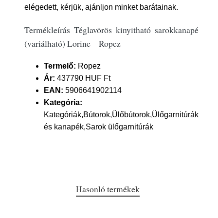
elégedett, kérjük, ajánljon minket barátainak.
Termékleírás Téglavörös kinyitható sarokkanapé
(variálható) Lorine – Ropez
Termelő:
Ropez
Ár:
437790 HUF Ft
EAN:
5906641902114
Kategória:
Kategóriák,Bútorok,Ülőbútorok,Ülőgarnitúrák
és kanapék,Sarok ülőgarnitúrák
Hasonló termékek