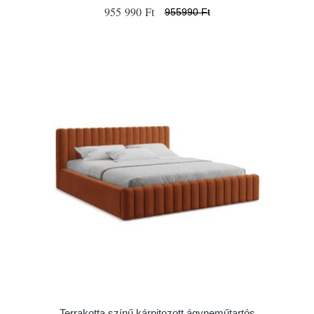
955 990 Ft
955990 Ft
Terrakotta színű kárpitozott ágyneműtartós