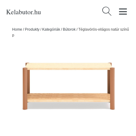
Kelabutor.hu
Keresés:
Home
/
Produkty
/
Kategóriák
/
Bútorok
/
Téglavörös-világos natúr színű
polcos állvány tölgyfa dekorral 126x59x43 cm Bona – Teulat