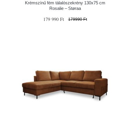
Krémszínű fém tálalószekrény 130x75 cm
Rosalie – Støraa
179 990 Ft
179990 Ft