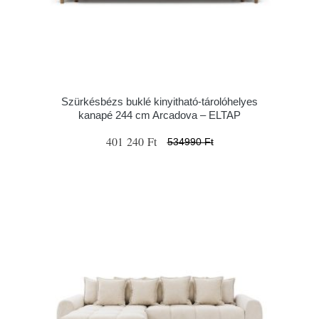
Szürkésbézs buklé kinyitható-tárolóhelyes
kanapé 244 cm Arcadova – ELTAP
401 240 Ft
534990 Ft