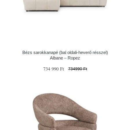
Bézs sarokkanapé (bal oldali-heverő résszel)
Albane – Ropez
734 990 Ft
734990 Ft