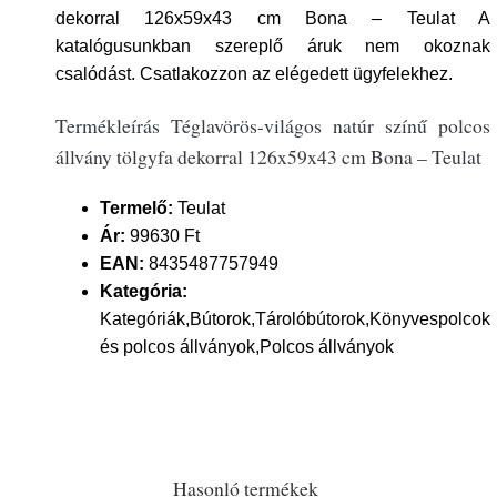
dekorral 126x59x43 cm Bona – Teulat A
katalógusunkban szereplő áruk nem okoznak
csalódást. Csatlakozzon az elégedett ügyfelekhez.
Termékleírás Téglavörös-világos natúr színű polcos
állvány tölgyfa dekorral 126x59x43 cm Bona – Teulat
Termelő:
Teulat
Ár:
99630 Ft
EAN:
8435487757949
Kategória:
Kategóriák,Bútorok,Tárolóbútorok,Könyvespolcok
és polcos állványok,Polcos állványok
Hasonló termékek