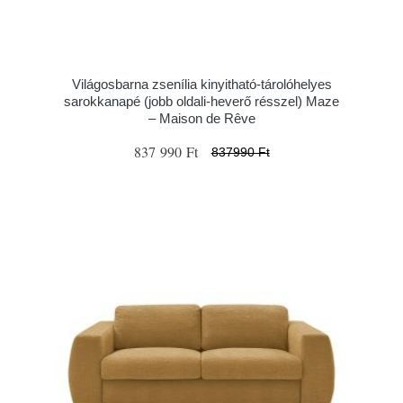
Világosbarna zsenília kinyitható-tárolóhelyes
sarokkanapé (jobb oldali-heverő résszel) Maze
– Maison de Rêve
837 990 Ft
837990 Ft