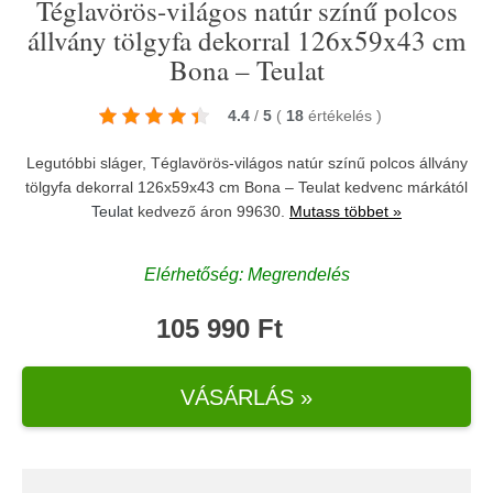
Téglavörös-világos natúr színű polcos
állvány tölgyfa dekorral 126x59x43 cm
Bona – Teulat
4.4
/
5
(
18
értékelés
)
Legutóbbi sláger, Téglavörös-világos natúr színű polcos állvány
tölgyfa dekorral 126x59x43 cm Bona – Teulat kedvenc márkától
Teulat
kedvező áron 99630.
Mutass többet »
Elérhetőség: Megrendelés
105 990 Ft
VÁSÁRLÁS »