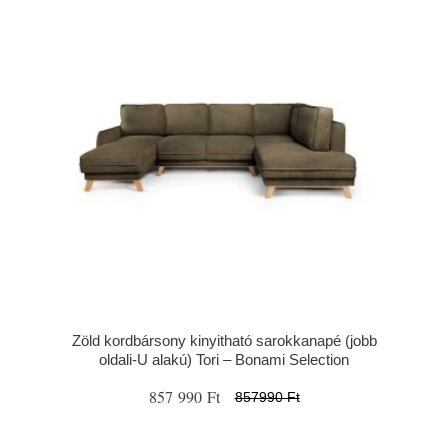
Zöld kordbársony kinyitható sarokkanapé (jobb
oldali-U alakú) Tori – Bonami Selection
857 990 Ft
857990 Ft