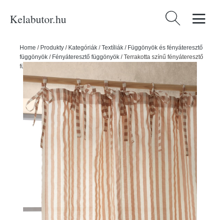
Kelabutor.hu
Keresés:
Home
/
Produkty
/
Kategóriák
/
Textíliák
/
Függönyök és fényáteresztő
függönyök
/
Fényáteresztő függönyök
/
Terrakotta színű fényáteresztő
függöny 140x229 cm Zanzibar Stripe – Pineapple Elephant