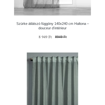
Szürke átlátszó függöny 140x240 cm Haltona –
douceur d'intérieur
8 949 Ft
8949 Ft