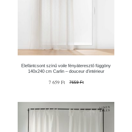
Elefántcsont színű voile fényáteresztő függöny
140x240 cm Carlin – douceur d'intérieur
7 659 Ft
7659 Ft