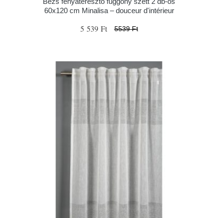
Bézs fényáteresztő függöny szett 2 db-os
60x120 cm Minalisa – douceur d'intérieur
5 539 Ft
5539 Ft