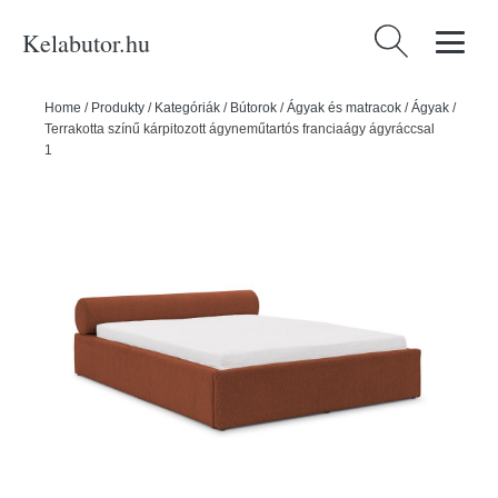
Kelabutor.hu
Keresés:
Home
/
Produkty
/
Kategóriák
/
Bútorok
/
Ágyak és matracok
/
Ágyak
/
Terrakotta színű kárpitozott ágyneműtartós franciaágy ágyráccsal
180x200 cm Cille – Ropez