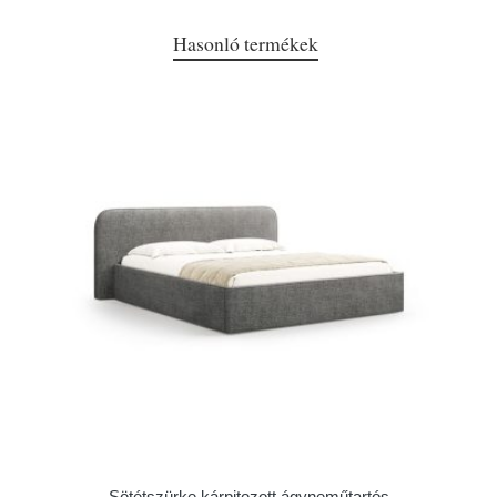
Hasonló termékek
Sötétszürke kárpitozott ágyneműtartós