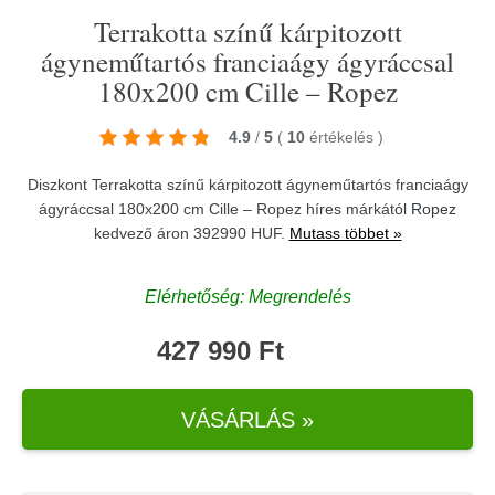
Terrakotta színű kárpitozott
ágyneműtartós franciaágy ágyráccsal
180x200 cm Cille – Ropez
4.9
/
5
(
10
értékelés
)
Diszkont Terrakotta színű kárpitozott ágyneműtartós franciaágy
ágyráccsal 180x200 cm Cille – Ropez híres márkától
Ropez
kedvező áron 392990 HUF.
Mutass többet »
Elérhetőség: Megrendelés
427 990 Ft
VÁSÁRLÁS »