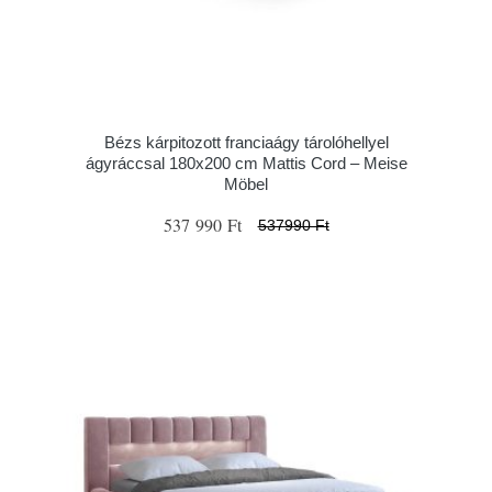
Bézs kárpitozott franciaágy tárolóhellyel
ágyráccsal 180x200 cm Mattis Cord – Meise
Möbel
537 990 Ft
537990 Ft