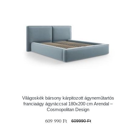
Világoskék bársony kárpitozott ágyneműtartós
franciaágy ágyráccsal 180x200 cm Arendal –
Cosmopolitan Design
609 990 Ft
609990 Ft