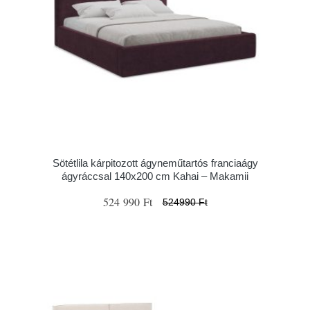
Sötétlila kárpitozott ágyneműtartós franciaágy
ágyráccsal 140x200 cm Kahai – Makamii
524 990 Ft
524990 Ft