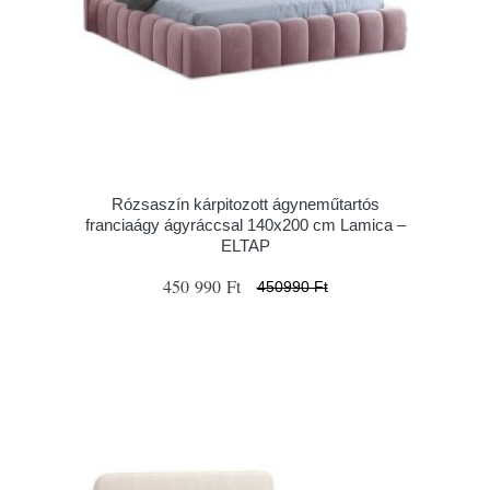
Rózsaszín kárpitozott ágyneműtartós
franciaágy ágyráccsal 140x200 cm Lamica –
ELTAP
450 990 Ft
450990 Ft