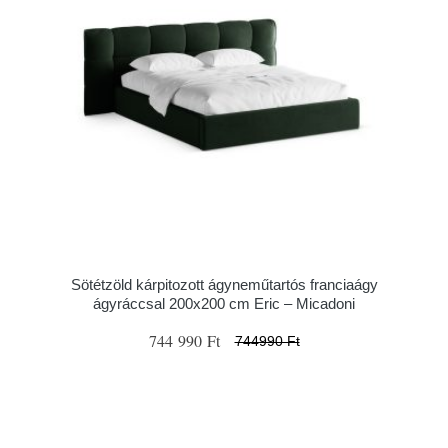
Sötétzöld kárpitozott ágyneműtartós franciaágy
ágyráccsal 200x200 cm Eric – Micadoni
744 990 Ft
744990 Ft