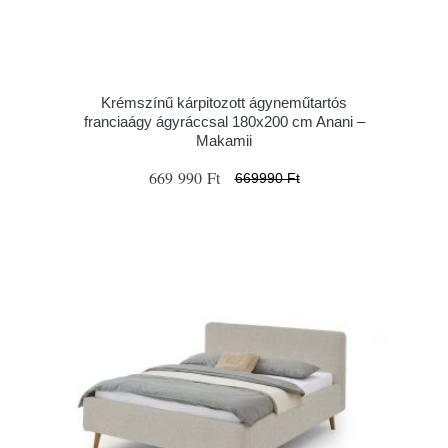
Krémszínű kárpitozott ágyneműtartós
franciaágy ágyráccsal 180x200 cm Anani –
Makamii
669 990 Ft
669990 Ft