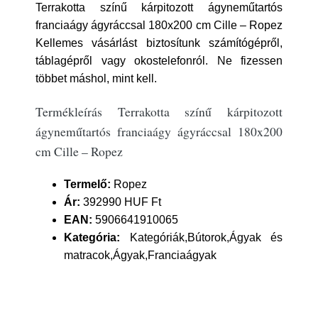
Terrakotta színű kárpitozott ágyneműtartós
franciaágy ágyráccsal 180x200 cm Cille – Ropez
Kellemes vásárlást biztosítunk számítógépről,
táblagépről vagy okostelefonról. Ne fizessen
többet máshol, mint kell.
Termékleírás Terrakotta színű kárpitozott
ágyneműtartós franciaágy ágyráccsal 180x200
cm Cille – Ropez
Termelő:
Ropez
Ár:
392990 HUF Ft
EAN:
5906641910065
Kategória:
Kategóriák,Bútorok,Ágyak és
matracok,Ágyak,Franciaágyak