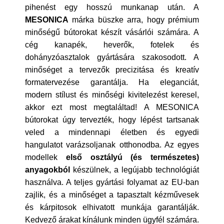
pihenést egy hosszú munkanap után. A
MESONICA
márka büszke arra, hogy prémium
minőségű bútorokat készít vásárlói számára. A
cég kanapék, heverők, fotelek és
dohányzóasztalok gyártására szakosodott. A
minőséget a tervezők precizitása és kreatív
formatervezése garantálja. Ha eleganciát,
modern stílust és minőségi kivitelezést keresel,
akkor ezt most megtaláltad! A MESONICA
bútorokat úgy tervezték, hogy lépést tartsanak
veled a mindennapi életben és egyedi
hangulatot varázsoljanak otthonodba. Az egyes
modellek
első osztályú (és természetes)
anyagokból
készülnek, a legújabb technológiát
használva. A teljes gyártási folyamat az EU-ban
zajlik, és a minőséget a tapasztalt kézművesek
és kárpitosok elhivatott munkája garantálják.
Kedvező árakat kínálunk minden ügyfél számára.