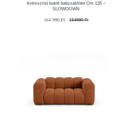
Krémszínű buklé babzsákfotel Om 135 –
SLOWDOWN
164 990 Ft
164990 Ft