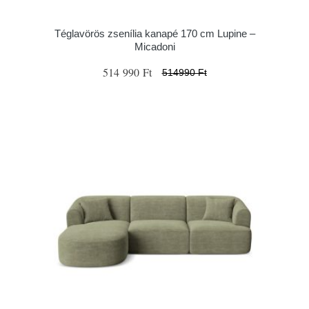
Téglavörös zsenília kanapé 170 cm Lupine –
Micadoni
514 990 Ft
514990 Ft