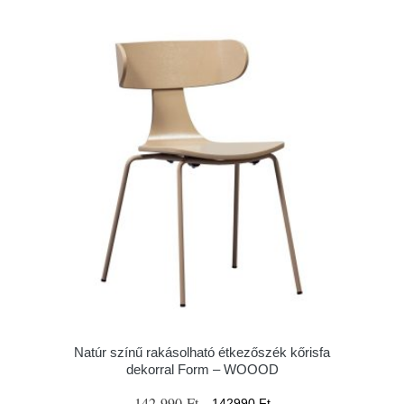
Natúr színű rakásolható étkezőszék kőrisfa
dekorral Form – WOOOD
142 990 Ft
142990 Ft