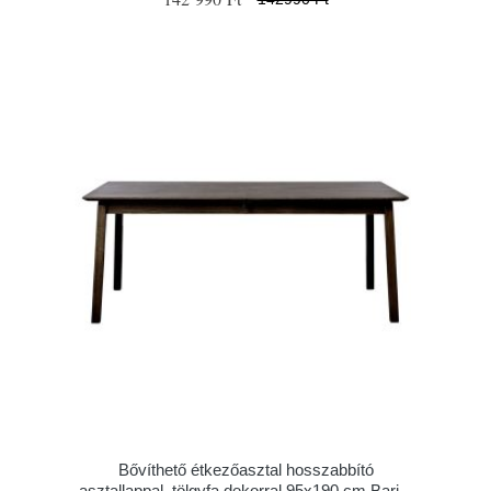
Bővíthető étkezőasztal hosszabbító
asztallappal, tölgyfa dekorral 95x190 cm Bari –