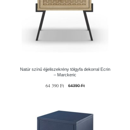
Natúr színű éjjeliszekrény tölgyfa dekorral Ecrin
– Marckeric
64 390 Ft
64390 Ft