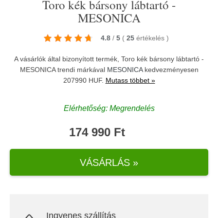
Toro kék bársony lábtartó -
MESONICA
4.8
/
5
(
25
értékelés
)
A vásárlók által bizonyított termék, Toro kék bársony lábtartó -
MESONICA trendi márkával
MESONICA
kedvezményesen
207990 HUF.
Mutass többet »
Elérhetőség: Megrendelés
174 990 Ft
VÁSÁRLÁS »
Ingyenes szállítás