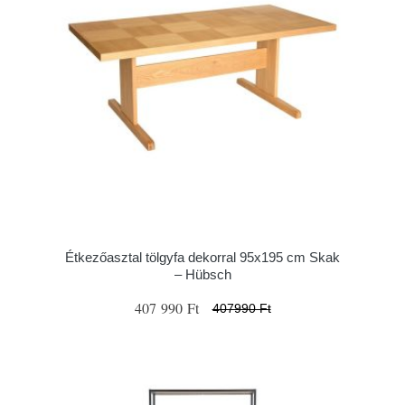
Étkezőasztal tölgyfa dekorral 95x195 cm Skak
– Hübsch
407 990 Ft
407990 Ft