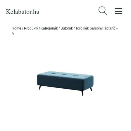
Kelabutor.hu
Keresés:
Home
/
Produkty
/
Kategóriák
/
Bútorok
/
Toro kék bársony lábtartó -
MESONICA