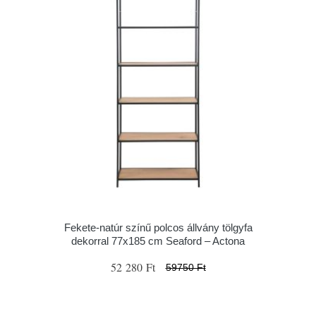
Fekete-natúr színű polcos állvány tölgyfa
dekorral 77x185 cm Seaford – Actona
52 280 Ft
59750 Ft