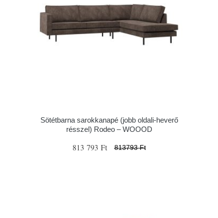
Sötétbarna sarokkanapé (jobb oldali-heverő
résszel) Rodeo – WOOOD
813 793 Ft
813793 Ft