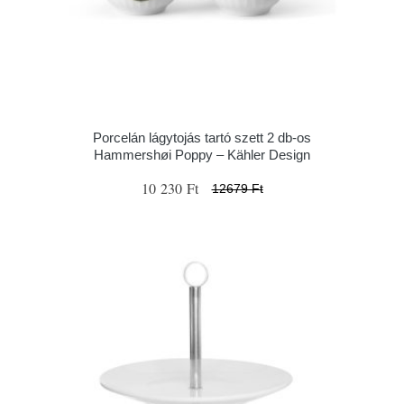
Porcelán lágytojás tartó szett 2 db-os
Hammershøi Poppy – Kähler Design
10 230 Ft
12679 Ft