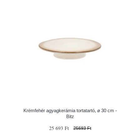
Krémfehér agyagkerámia tortatartó, ø 30 cm -
Bitz
25 693 Ft
25693 Ft