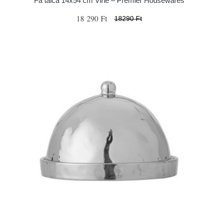
Fa tálca 14x54 cm Vine – Premier Housewares
18 290 Ft
18290 Ft