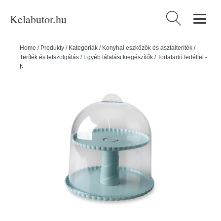
Kelabutor.hu
Keresés:
Home
/
Produkty
/
Kategóriák
/
Konyhai eszközök és asztalteríték
/
Teríték és felszolgálás
/
Egyéb tálalási kiegészítők
/
Tortatartó fedéllel -
Nordic Ware