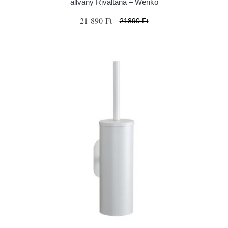
állvány Rivaltana – Wenko
21 890 Ft
21890 Ft