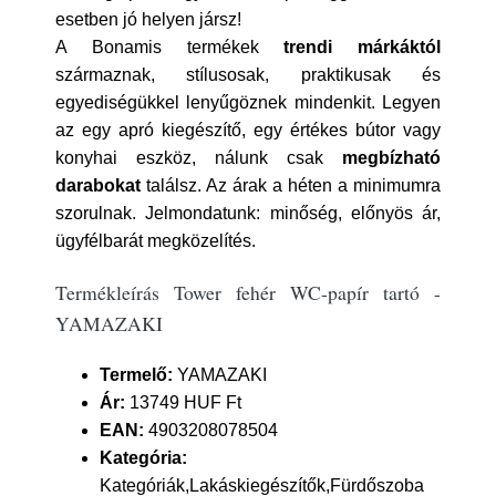
esetben jó helyen jársz!
A Bonamis termékek
trendi márkáktól
származnak, stílusosak, praktikusak és
egyediségükkel lenyűgöznek mindenkit. Legyen
az egy apró kiegészítő, egy értékes bútor vagy
konyhai eszköz, nálunk csak
megbízható
darabokat
találsz. Az árak a héten a minimumra
szorulnak. Jelmondatunk: minőség, előnyös ár,
ügyfélbarát megközelítés.
Termékleírás Tower fehér WC-papír tartó -
YAMAZAKI
Termelő:
YAMAZAKI
Ár:
13749 HUF Ft
EAN:
4903208078504
Kategória:
Kategóriák,Lakáskiegészítők,Fürdőszoba