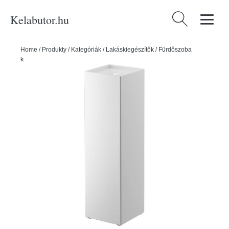
Kelabutor.hu
Keresés:
Home
/
Produkty
/
Kategóriák
/
Lakáskiegészítők
/
Fürdőszoba
kiegészítők
/
Tower fehér WC-papír tartó - YAMAZAKI