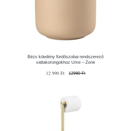
Bézs kőedény fürdőszobai rendszerező
vattakorongokhoz Ume – Zone
12 990 Ft
12990 Ft