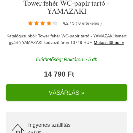
Tower fehér WC-papír tartó -
YAMAZAKI
4.2
/
5
(
8
értékelés
)
Katalógusunból: Tower fehér WC-papír tartó - YAMAZAKI ismert
gyártó
YAMAZAKI
kedvező áron 13749 HUF.
Mutass többet »
Elérhetőség: Raktáron > 5 db
14 790 Ft
VÁSÁRLÁS »
Ingyenes szállítás
45.000