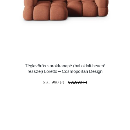
Téglavörös sarokkanapé (bal oldali-heverő
résszel) Loretto – Cosmopolitan Design
831 990 Ft
831990 Ft