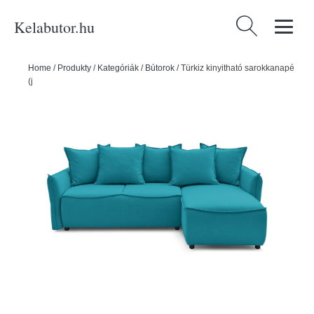
Kelabutor.hu
Keresés:
Home
/
Produkty
/
Kategóriák
/
Bútorok
/
Türkiz kinyitható sarokkanapé
(jobb oldali) Leon – Bobochic Paris