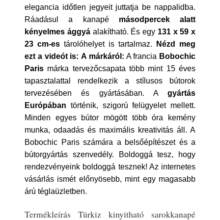
elegancia időtlen jegyeit juttatja be nappalidba.
Ráadásul a kanapé
másodpercek alatt
kényelmes ággyá
alakítható. És egy
131 x 59 x
23 cm-es
tárolóhelyet is tartalmaz.
Nézd meg
ezt a videót is:
A márkáról:
A francia
Bobochic
Paris
márka tervezőcsapata több mint 15 éves
tapasztalattal rendelkezik a stílusos bútorok
tervezésében és gyártásában. A
gyártás
Európában
történik, szigorú felügyelet mellett.
Minden egyes bútor mögött több óra kemény
munka, odaadás és maximális kreativitás áll. A
Bobochic Paris számára a belsőépítészet és a
bútorgyártás szenvedély. Boldoggá tesz, hogy
rendezvényeink boldoggá tesznek! Az internetes
vásárlás ismét előnyösebb, mint egy magasabb
árú téglaüzletben.
Termékleírás Türkiz kinyitható sarokkanapé