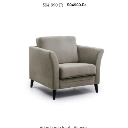
504 990 Ft
504990 Ft
Eden barna fotel - Scandic