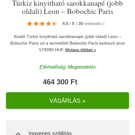
Türkiz kinyitható sarokkanapé (jobb
oldali) Leon – Bobochic Paris
4.5
/
5
(
30
értékelés
)
Kiváló Türkiz kinyitható sarokkanapé (jobb oldali) Leon –
Bobochic Paris od a termelőtől
Bobochic Paris
kedvező áron
579990 HUF.
Mutass többet »
Elérhetőség: Megrendelés
464 300 Ft
VÁSÁRLÁS »
Ingyenes szállítás