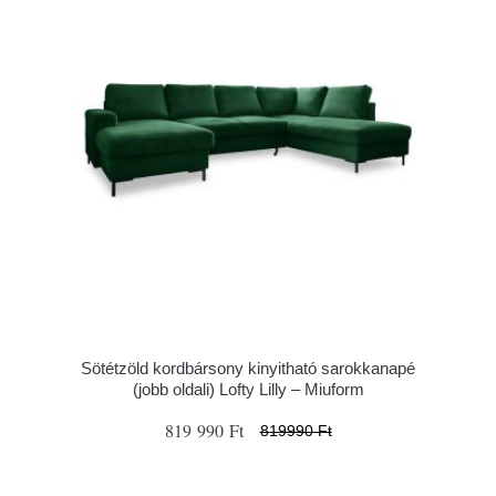
Sötétzöld kordbársony kinyitható sarokkanapé
(jobb oldali) Lofty Lilly – Miuform
819 990 Ft
819990 Ft