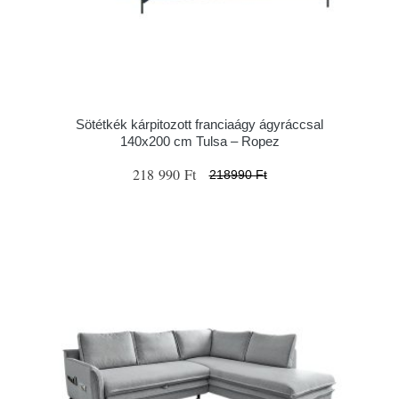
Sötétkék kárpitozott franciaágy ágyráccsal
140x200 cm Tulsa – Ropez
218 990 Ft
218990 Ft