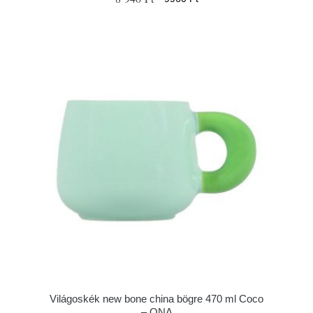
Világoskék new bone china bögre 470 ml Coco
– ONA