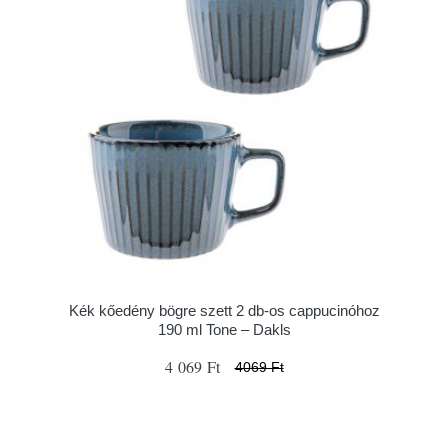
Kék kőedény bögre szett 2 db-os cappucinóhoz
190 ml Tone – Dakls
4 069 Ft
4069 Ft