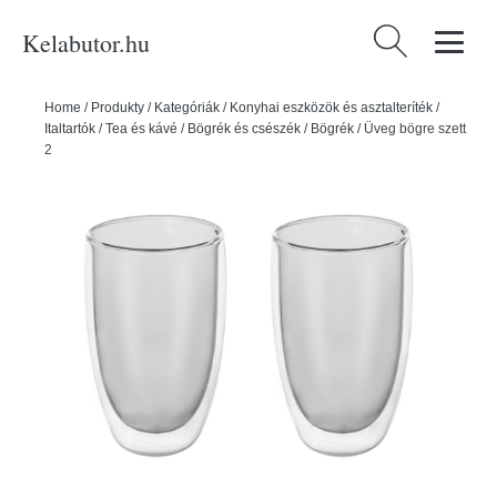
Kelabutor.hu
Keresés:
Home
/
Produkty
/
Kategóriák
/
Konyhai eszközök és asztalteríték
/
Italtartók
/
Tea és kávé
/
Bögrék és csészék
/
Bögrék
/
Üveg bögre szett
2 db-os 500 ml – Orion