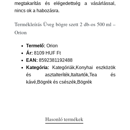
megtakarítás és elégedettség a vásárlással,
nincs ok a habozásra.
Termékleírás Üveg bögre szett 2 db-os 500 ml –
Orion
Termelő:
Orion
Ár:
8109 HUF Ft
EAN:
8592381192488
Kategória:
Kategóriák,Konyhai eszközök
és asztalteríték,Italtartók,Tea és
kávé,Bögrék és csészék,Bögrék
Hasonló termékek