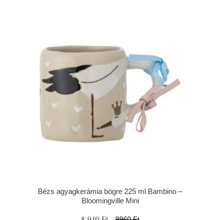
Bézs agyagkerámia bögre 225 ml Bambino –
Bloomingville Mini
8 940 Ft
9960 Ft